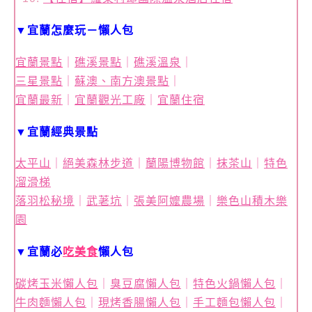
▼宜蘭怎麼玩－懶人包
宜蘭景點
｜
礁溪景點
｜
礁溪溫泉
｜
三星景點
｜
蘇澳、南方澳景點
｜
宜蘭最新
｜
宜蘭觀光工廠
｜
宜蘭住宿
▼宜蘭經典景點
太平山
｜
絕美森林步道
｜
蘭陽博物館
｜
抹茶山
｜
特色
溜滑梯
落羽松秘境
｜
武荖坑
｜
張美阿嬤農場
｜
樂色山積木樂
園
▼宜蘭必
吃美食
懶人包
碳烤玉米懶人包
｜
臭豆腐懶人包
｜
特色火鍋懶人包
｜
牛肉麵懶人包
｜
現烤香腸懶人包
｜
手工麵包懶人包
｜