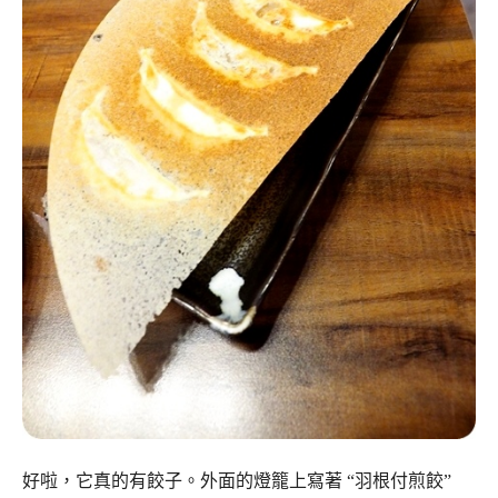
好啦，它真的有餃子。外面的燈籠上寫著 “羽根付煎餃”