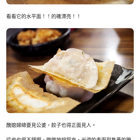
看看它的水平面！！的確漂亮！！
醜媳婦總要見公婆，餃子也得正面見人。
這皮也很不錯啊，微微地縮起來，光滑的表面與焦黃的脆