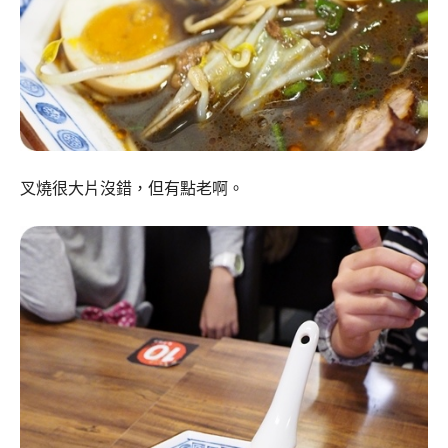
叉燒很大片沒錯，但有點老啊。