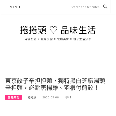
Skip
MENU
to
content
捲捲頭 ♡ 品味生活
深度旅遊 X 飯店民宿 X 餐廳美食 X 親子生活分享
玩
找
吃
找
跳
國
玩
宜
住
美
景
島
外
日
蘭
宿
食
點
這
旅
本
樣
遊
玩
東京餃子辛担担麵，獨特黑白芝麻湯頭
辛担麵，必點唐揚雞、羽根付煎餃！
宜蘭美食
捲捲頭
2023-09-06
1