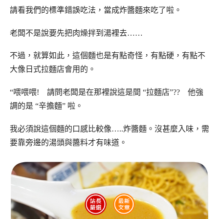
請看我們的標準錯誤吃法，當成炸醬麵來吃了啦。
老闆不是說要先把肉燥拌到湯裡去……
不過，就算如此，這個麵也是有點奇怪，有點硬，有點不
大像日式拉麵店會用的。
“喂喂喂! 請問老闆是在那裡說這是間 “拉麵店”?? 他強
調的是 “辛擔麵” 啦。
我必須說這個麵的口感比較像…..炸醬麵。沒甚麼入味，需
要靠旁邊的湯頭與醬料才有味道。