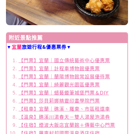
附近景點推薦
▼
宜蘭
旅遊行程&優惠票券▼
【門票】宜蘭｜國立傳統藝術中心優惠票
【門票】宜蘭｜計程車博物館優惠票
【門票】宜蘭｜蘭陽博物館常設展優待票
【門票】宜蘭｜綺麗觀光園區優惠票
【門票】宜蘭｜蜡藝蠟筆城堡門票＆DIY
【門票】莎貝莉娜精靈印畫學院門票
【租車】宜蘭｜礁溪、羅東、市區租還車
【溫泉】礁溪川湯春天－雙人湯屋泡湯券
【住宿】煙波大飯店宜蘭館＋傳藝中心門票
【住宿】羅東村却國際溫泉酒店住宿