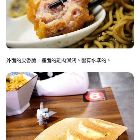
外面的皮香脆，裡面的雞肉濕潤。蠻有水準的。