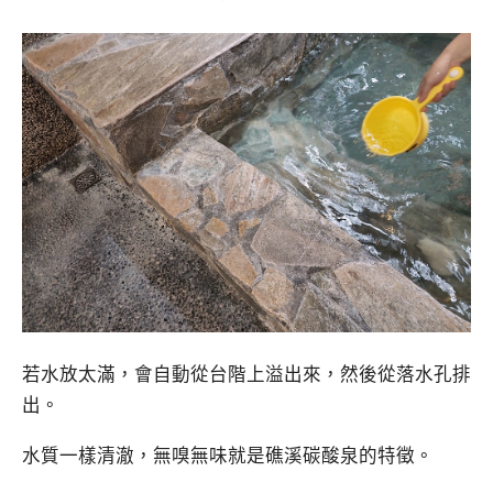
若水放太滿，會自動從台階上溢出來，然後從落水孔排
出。
水質一樣清澈，無嗅無味就是礁溪碳酸泉的特徵。