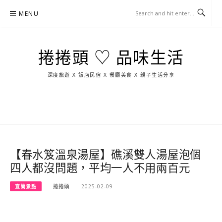
Skip
MENU
to
content
捲捲頭 ♡ 品味生活
深度旅遊 X 飯店民宿 X 餐廳美食 X 親子生活分享
玩
找
吃
找
跳
國
玩
宜
住
美
景
島
外
日
蘭
宿
食
點
這
旅
本
樣
遊
玩
【春水笈溫泉湯屋】礁溪雙人湯屋泡個
四人都沒問題，平均一人不用兩百元
宜蘭景點
捲捲頭
2025-02-09