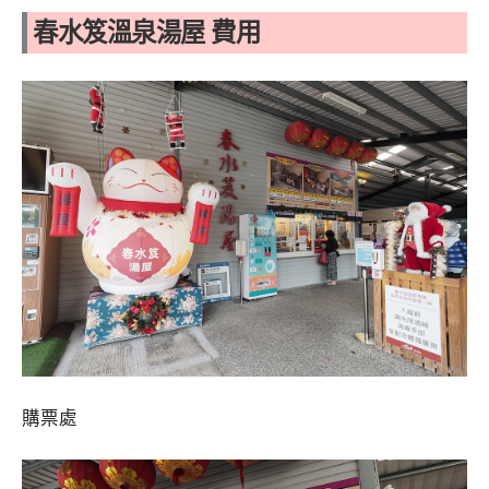
春水笈溫泉湯屋 費用
購票處