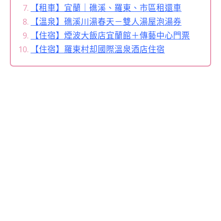
【租車】宜蘭｜礁溪、羅東、市區租還車
【溫泉】礁溪川湯春天－雙人湯屋泡湯券
【住宿】煙波大飯店宜蘭館＋傳藝中心門票
【住宿】羅東村却國際溫泉酒店住宿