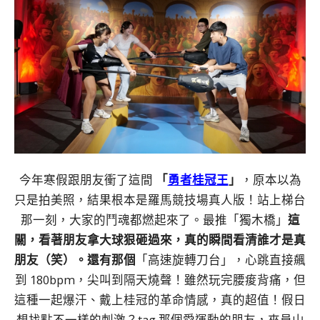
今年寒假跟朋友衝了這間
「
勇者桂冠王
」
，原本以為
只是拍美照，結果根本是羅馬競技場真人版！站上梯台
那一刻，大家的鬥魂都燃起來了。最推「獨木橋」
這
關，看著朋友拿大球狠砸過來，真的瞬間看清誰才是真
朋友（笑）。還有那個
「高速旋轉刀台」，心跳直接飆
到 180bpm，尖叫到隔天燒聲！雖然玩完腰痠背痛，但
這種一起爆汗、戴上桂冠的革命情感，真的超值！假日
想找點不一樣的刺激？tag 那個愛運動的朋友，來員山