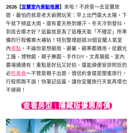
2026
來啦！不誇張～去宜蘭旅
【
宜蘭室內景點推薦
】
遊，最怕的就是老天爺開玩笑：早上出門還大太陽，下
午就下傾盆大雨。還有夏天熱到爆汗、冬天冷到發抖，
到底去哪才好？這篇就是為了這種天氣「不穩定」所準
備的行程備案大補帖！特別整理超過30個宜蘭人氣室
內
景點
，不論你是想避雨、避暑、避寒都適用。從觀光
工廠、博物館、親子樂園、手作DIY、文青展館、室內
農場通通有！重點是好玩又好拍、還能順便安排附近的
必
吃美食
～不管是親子出遊、情侶約會還是閨蜜旅行，
行程照跑不誤！快筆記這篇，讓你宜蘭旅行天氣再壞也
不掃興！
查看房型 | 隱藏版優惠房價