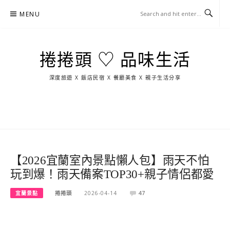
Skip
MENU
to
content
捲捲頭 ♡ 品味生活
深度旅遊 X 飯店民宿 X 餐廳美食 X 親子生活分享
玩
找
吃
找
跳
國
玩
宜
住
美
景
島
外
日
蘭
宿
食
點
這
旅
本
樣
遊
玩
【2026宜蘭室內景點懶人包】雨天不怕
玩到爆！雨天備案TOP30+親子情侶都愛
宜蘭景點
捲捲頭
2026-04-14
47