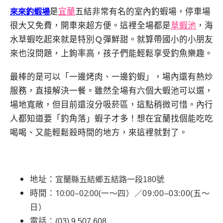
是
宜蘭
五結非常有名的室內釣蝦場，停車場
來來釣蝦場
很大又免費，開車來超方便。這裡全場都是
草蝦池
，海
水草蝦吃起來就是特別Ｑ彈鮮甜。就算帶國小的小朋友
來也沒問題，上鉤率高，孩子們能輕鬆享受釣魚樂趣。
最棒的是可以「一邊烤肉、一邊釣蝦」，場內還有熱炒
服務，直接解決一餐。雖然全場有六個大蝦池可以選，
場地寬敞，但目前還沒分吸菸區，這點稍微可惜。內行
人都知道要「釣角落」蝦子才多！想在宜蘭找個能吃吃
喝喝、又能輕鬆殺時間的地方，來這裡就對了。
地址：
宜蘭縣五結鄉五結路一段180號
時間：10:00–02:00(
一～四）／09:00–03:00(五～
日）
電話：
(03) 9 507 608