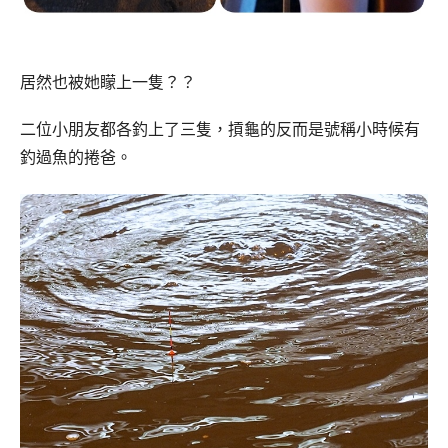
居然也被她矇上一隻？？
二位小朋友都各釣上了三隻，摃龜的反而是號稱小時候有
釣過魚的捲爸。