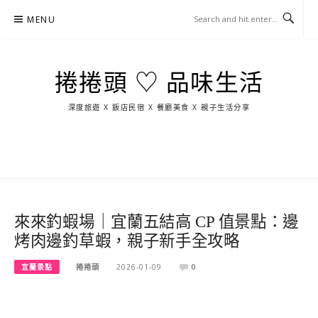
Skip
MENU
to
content
捲捲頭 ♡ 品味生活
深度旅遊 X 飯店民宿 X 餐廳美食 X 親子生活分享
玩
找
吃
找
跳
國
玩
宜
住
美
景
島
外
日
蘭
宿
食
點
這
旅
本
樣
遊
玩
來來釣蝦場｜宜蘭五結高 CP 值景點：邊
烤肉邊釣草蝦，親子新手全攻略
宜蘭景點
捲捲頭
2026-01-09
0