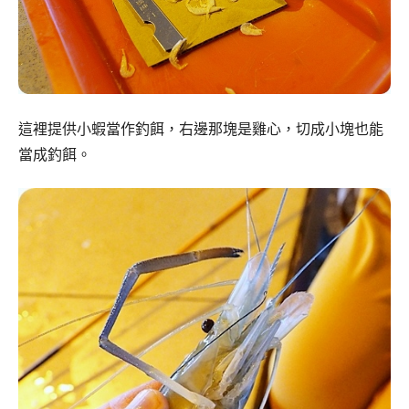
這裡提供小蝦當作釣餌，右邊那塊是雞心，切成小塊也能
當成釣餌。