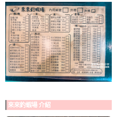
來來釣蝦場 介紹