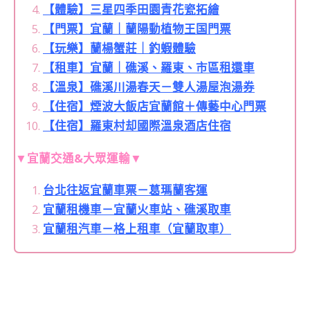
【體驗】三星四季田園青花瓷拓繪
【門票】宜蘭｜蘭陽動植物王国門票
【玩樂】
蘭楊蟹莊｜釣蝦體驗
【租車】宜蘭｜礁溪、羅東、市區租還車
【溫泉】礁溪川湯春天－雙人湯屋泡湯券
【住宿】煙波大飯店宜蘭館＋傳藝中心門票
【住宿】羅東村却國際溫泉酒店住宿
▼宜蘭交通&大眾運輸▼
台北往返宜蘭車票－葛瑪蘭客運
宜蘭租機車－宜蘭火車站、礁溪取車
宜蘭租汽車－格上租車（宜蘭取車）