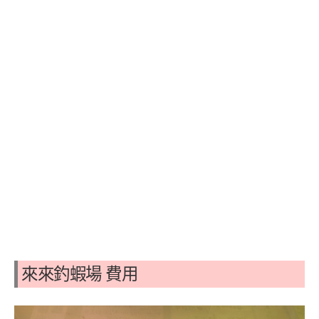
來來釣蝦場 費用