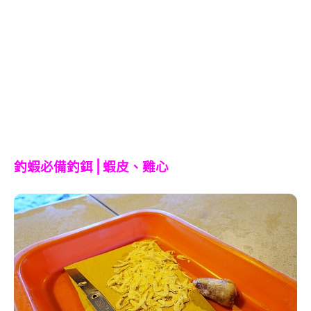
釣蝦必備釣鉺⎪蝦皮、雞心