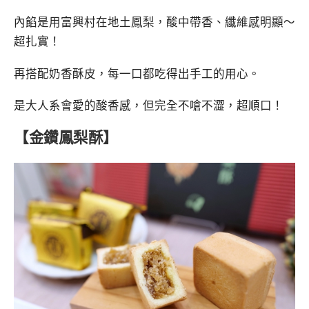
內餡是用富興村在地土鳳梨，酸中帶香、纖維感明顯～
超扎實！
再搭配奶香酥皮，每一口都吃得出手工的用心。
是大人系會愛的酸香感，但完全不嗆不澀，超順口！
【金鑽鳳梨酥】