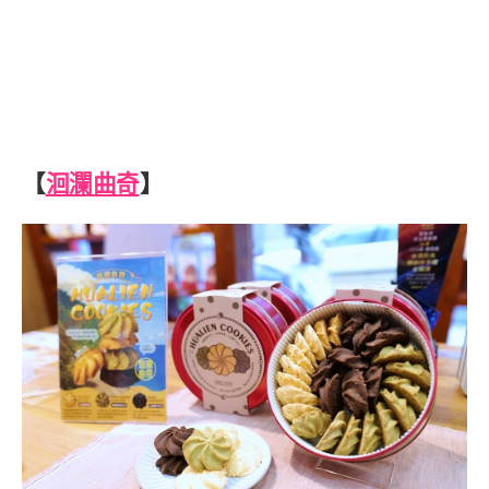
【
洄瀾曲奇
】