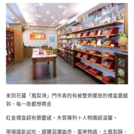
來到花蓮「鳳梨灣」門市真的有被整齊擺放的禮盒震撼
到，每一款都想帶走
紅金禮盒超有節慶感，木質陳列＋人物牆超溫馨。
現場還能試吃、選購洄瀾曲奇、蛋捲物語、土鳳梨酥、