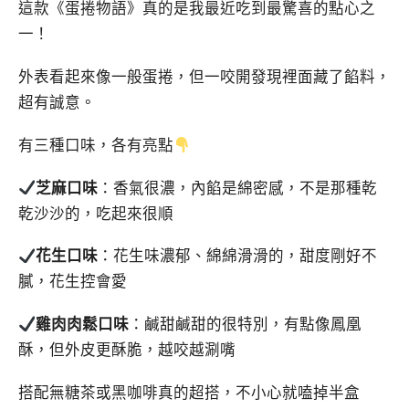
這款《蛋捲物語》真的是我最近吃到最驚喜的點心之
一！
外表看起來像一般蛋捲，但一咬開發現裡面藏了餡料，
超有誠意。
有三種口味，各有亮點
芝麻口味
：香氣很濃，內餡是綿密感，不是那種乾
乾沙沙的，吃起來很順
花生口味
：花生味濃郁、綿綿滑滑的，甜度剛好不
膩，花生控會愛
雞肉肉鬆口味
：鹹甜鹹甜的很特別，有點像鳳凰
酥，但外皮更酥脆，越咬越涮嘴
搭配無糖茶或黑咖啡真的超搭，不小心就嗑掉半盒