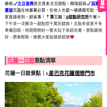
療癒
文旦復興
是文青系文旦甜點，顏值超高
洄瀾
薯道
花蓮在地蕃薯必買，在地人也愛～通通選宅配，回
家直接收到，超省事！
第三站：
JJ甜點研究所
午餐
＋
下午茶一次解決～甜點控千萬別錯過！五點多就差不多
準備回程，時間剛剛好～整天玩下來超充實，景點選得
好、節奏輕鬆，推薦大家這樣排超順
花蓮一日遊
景點清單
花蓮一日遊景點｜1.
星巴克花蓮理想門市