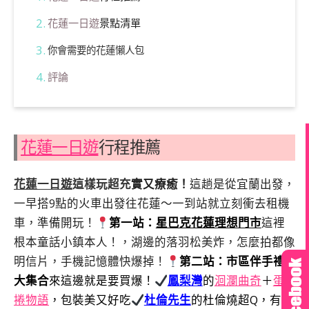
花蓮一日遊
景點清單
你會需要的花蓮懶人包
評論
花蓮一日遊
行程推薦
花蓮一日遊
這樣玩超充
實又療癒！
這趟是從宜蘭出發，
一早搭9點的火車出發往花蓮～一到站就立刻衝去租機
車，準備開玩！
第一站：
星巴克花蓮理想門市
這裡
根本童話小鎮本人！，湖邊的落羽松美炸，怎麼拍都像
明信片，手機記憶體快爆掉！
第二站：市區伴手禮
大集合
來這邊就是要買爆！
鳳梨灣
的
洄瀾曲奇
＋
蛋
捲物語
，包裝美又好吃
杜倫先生
的杜倫燒超Q，有夠