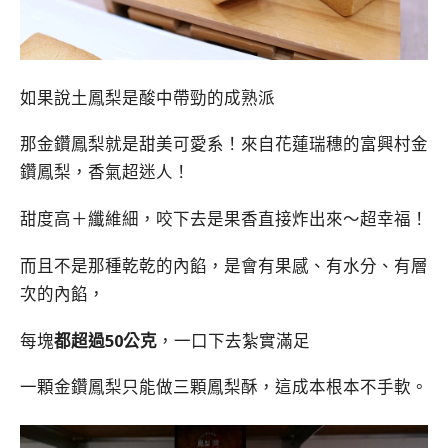
如果說土鳳梨是酸中帶勁的成熟派
那金鑽鳳梨就是甜美可愛系！來自花蓮瑞穗的富興村金
鑽鳳梨，香氣超迷人！
甜度高＋纖維細，咬下去是果香直接炸出來～超幸福！
而且不是那種乾乾的內餡，是會有果感、有水分、有層
次的內餡，
每塊
都超過50公克
，一口下去紮實滿足
一顆金鑽鳳梨只能做三顆鳳梨酥，這成本根本不手軟。