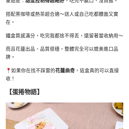
重點是：
甜度控制得超剛好
，吃完不膩口、沒負擔。
搭配黑咖啡或熱茶超合適～送人或自己吃都體面又實
在。
鐵盒質感滿分，吃完我都捨不得丟，還留著當收納用～
而且花蓮出品、品質很穩，整體完全可以媲美進口品
牌。
如果你在找不踩雷的
花蓮曲奇
，這盒真的可以直接
收！
【蛋捲物語】