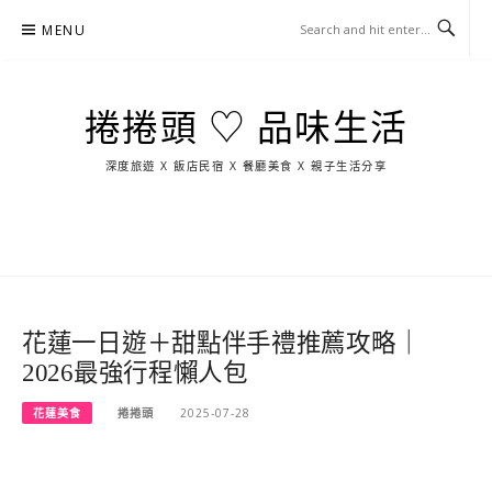
Skip
MENU
to
content
捲捲頭 ♡ 品味生活
深度旅遊 X 飯店民宿 X 餐廳美食 X 親子生活分享
玩
找
吃
找
跳
國
玩
宜
住
美
景
島
外
日
蘭
宿
食
點
這
旅
本
樣
遊
玩
花蓮一日遊＋甜點伴手禮推薦攻略｜
2026最強行程懶人包
花蓮美食
捲捲頭
2025-07-28