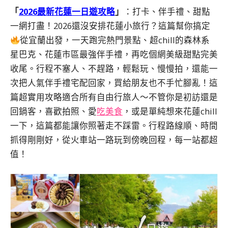
「
2026最新花蓮一日遊攻略
」
：打卡、伴手禮、甜點
一網打盡！2026還沒安排花蓮小旅行？這篇幫你搞定
從宜蘭出發，一天跑完熱門景點、超chill的森林系
星巴克、花蓮市區最強伴手禮，再吃個網美級甜點完美
收尾。行程不塞人、不趕路，輕鬆玩、慢慢拍，還能一
次把人氣伴手禮宅配回家，買給朋友也不手忙腳亂！這
篇超實用攻略適合所有自由行旅人～不管你是初訪還是
回鍋客，喜歡拍照、愛
吃美食
，或是單純想來花蓮chill
一下，這篇都能讓你照著走不踩雷。行程路線順、時間
抓得剛剛好，從火車站一路玩到傍晚回程，每一站都超
值！