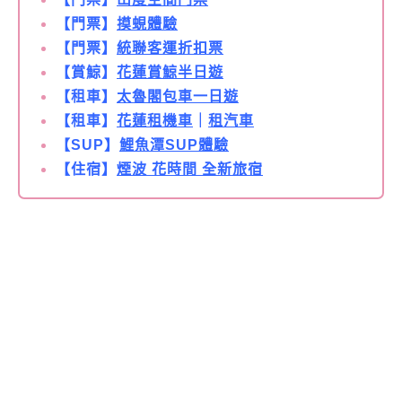
【門票】
摸蜆體驗
【門票】
統聯客運折扣票
【賞鯨】
花蓮賞鯨半日遊
【租車】
太魯閣包車一日遊
【租車】
花蓮租機車
｜
租汽車
【SUP】
鯉魚潭SUP體驗
【住宿】
煙波 花時間 全新旅宿