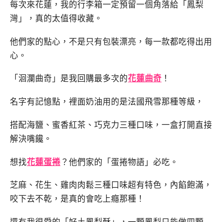
每次來花蓮，我的行李箱一定預留一個角落給「鳳梨
灣」，真的太值得收藏。
他們家的點心，不是只有包裝漂亮，每一款都吃得出用
心。
「洄瀾曲奇」是我回購最多次的
花蓮曲奇
！
名字有記憶點，裡面奶油用的是法國飛雪那種等級，
搭配海鹽、蜜香紅茶、巧克力三種口味，一盒打開直接
解決嘴饞。
想找
花蓮蛋捲
？他們家的「蛋捲物語」必吃。
芝麻、花生、雞肉肉鬆三種口味超有特色，內餡飽滿，
咬下去不乾，是真的會吃上癮那種！
還有我很愛的「好土鳳梨酥」，一顆鳳梨只能做四顆