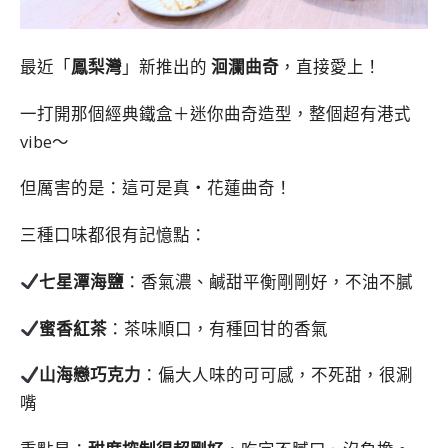
最近
「
鳳梨灣
」新推出的
洄瀾曲奇
，直接愛上！
一打開那個經典鐵盒＋迷你曲奇造型，整個超有港式
vibe～
但厲害的是：這可是真・花蓮曲奇！
三種口味都很有記憶點：
七星潭海鹽
：香氣濃、鹹甜平衡剛剛好，不油不膩
蜜香紅茶
：茶味順口，有種回甘的香氣
山海戀巧克力
：偏大人味的可可感，不死甜，很涮
嘴