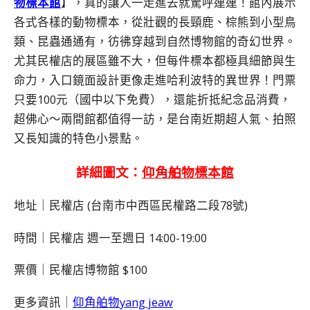
物標本館
】，真的讓人一走進去就驚呼連連！館內展示
各式各樣的動物標本，從壯觀的長頸鹿、棕熊到小型鳥
類、昆蟲通通有，彷彿穿越到自然博物館的奇幻世界。
尤其民權店的展區雖不大，但每件標本都極具細節與生
命力，入口鏡面設計更像走進哈利波特的異世界！門票
只要100元（國中以下免費），還能折抵紀念品消費，
超佛心～兩間館都值得一訪，是台南近期超人氣、拍照
又長知識的特色小景點。
詳細圖文：
仰角舶物標本館
地址｜民權店 (台南市中西區民權路二段78號)
時間｜民權店 週一至週日 14:00-19:00
票價｜民權店博物館 $100
更多資訊｜
仰角舶物yang jeaw