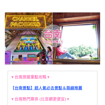
▼台南旅遊重點攻略▼
【
台南景點】超人氣必去景點＆路線推薦
▼台南熱門票券 (比官網更便宜)▼