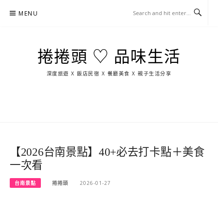
Skip
MENU
to
content
捲捲頭 ♡ 品味生活
深度旅遊 X 飯店民宿 X 餐廳美食 X 親子生活分享
玩
找
吃
找
跳
國
玩
宜
住
美
景
島
外
日
蘭
宿
食
點
這
旅
本
樣
遊
玩
【2026台南景點】40+必去打卡點＋美食
一次看
台南景點
捲捲頭
2026-01-27