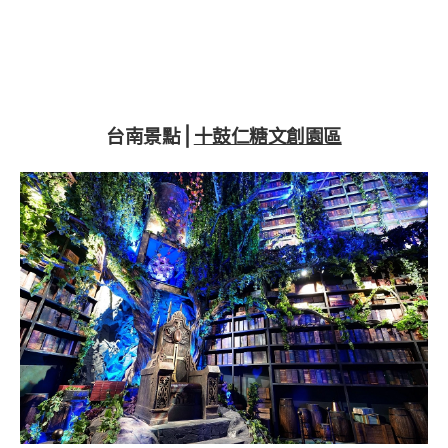
台南景點⎪
十鼓仁糖文創園區