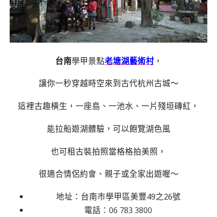
台南
學甲景點
老塘湖藝術村
，
讓你一秒穿越時空來到古代杭州古城～
這裡古趣橫生，一座島、一池水、一片殘垣磚紅，
能拉船遊湖體驗，可以飽覽湖色風
也可租古裝拍照當格格拍美照，
很適合情侶約會、親子或全家出遊喔～
地址：台南市學甲區美豐49之26號
電話
：
06 783 3800