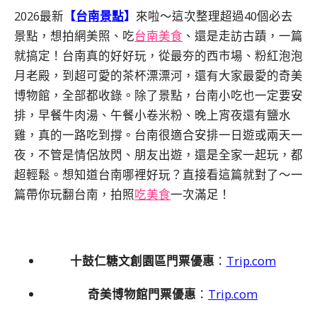
2026最新
【
台南景點
】
來啦～這次整理超過40個必去
景點，想拍網美照、吃
台南美食
、還是走訪古蹟，一篇
就搞定！台南真的好好玩，從最夯的西市場、粉紅泡泡
月老殿，到超可愛的茶杯漂漂河，還有大家最愛的奇美
博物館，全部都收錄。除了景點，台南小吃也一定要安
排，早餐牛肉湯、午餐小卷米粉、晚上宵夜還有鹽水
雞，真的一路吃到撐。台南很適合安排
一日遊
或兩天一
夜，不管是情侶放閃、朋友出遊，還是全家一起玩，都
超輕鬆。想知道台南哪裡好玩？直接看這篇就對了～一
篇帶你玩翻台南，拍照
吃美食
一次滿足！
十鼓仁糖文創園區門票優惠
：
Trip.com
奇美博物館門票優惠
：
Trip.com