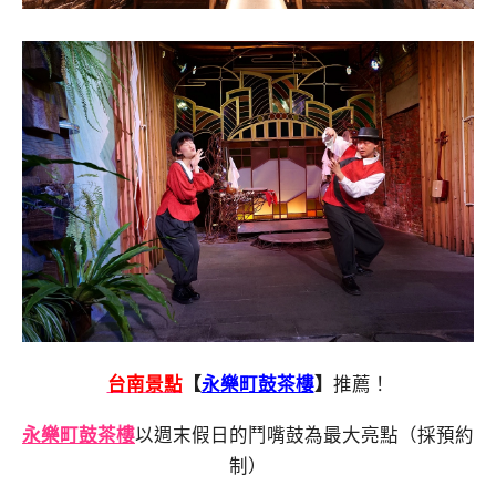
台南景點
【
永樂町鼓茶樓
】
推薦！
永樂町鼓茶樓
以週末假日的鬥嘴鼓為最大亮點（採預約
制）