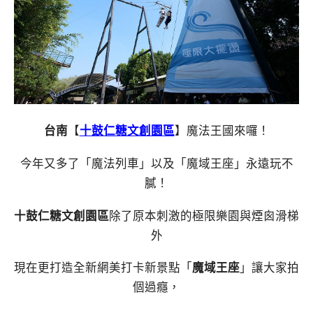
台南
【
十鼓仁糖文創園區
】魔法王國來囉！
今年又多了「魔法列車」以及「魔域王座」永遠玩不
膩！
十鼓仁糖文創園區
除了原本刺激的極限樂園與煙囪滑梯
外
現在更打造全新網美打卡新景點「
魔域王座
」讓大家拍
個過癮，