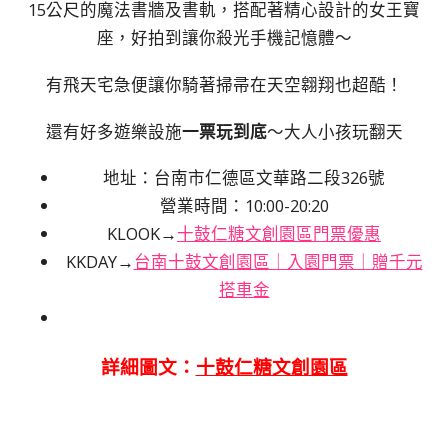
15公尺的魔法書牆及書軌，搭配著精心設計的女王寶
座，好拍到讓你殺光手機記憶體～
有飛天宅急便讓你騎著掃帚在天空翱翔也超酷！
還有好多遊樂設施
一票玩到底
～大人小孩玩翻天
地址：台南市仁德區文華路二段326號
營業時間：10:00-20:20
KLOOK→
十鼓仁糖文創園區門票優惠
KKDAY→
台南十鼓文創園區｜入園門票｜贈千元
搭車金
詳細圖文：
十鼓仁糖文創園區