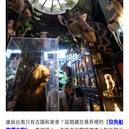
誰說台南只有古蹟和美食？這間藏在巷弄裡的【
仰角舶