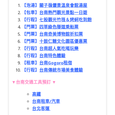
【泡湯】
關子嶺儷景溫泉會館湯屋
【包車】
台南熱門觀光景點一日遊
【行程】
七股觀光竹筏＆烤蚵吃到飽
【門票】
四草綠色隧道乘船票
【門票】
台南奇美博物館折扣票
【門票】
十鼓仁糖文化園區優惠票
【
行程】
台南超人氣吃喝玩樂
【
行程】
台南特色體驗
【租車
】
台南Gogoro租借
【
行程】
台南傳統市場美食體驗
▼
台南交通工具預訂
▼
高鐵
台南租車/汽車
台北客運