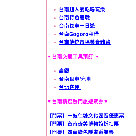
台南超人氣吃喝玩樂
台南特色體驗
台南包車一日遊
台南Gogoro租借
台南傳統市場美食體驗
▼
台南交通工具預訂
▼
高鐵
台南租車/汽車
台北客運
▼台南精選熱門旅遊票券▼
【
門票】十鼓仁糖文化園區優惠票
【
門票】台南奇美博物館折扣票
【
門票】四草綠色隧道乘船票