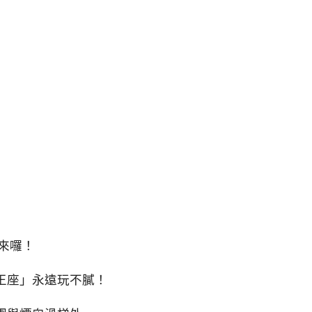
來囉！
王座」永遠玩不膩！