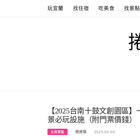
Skip
玩宜蘭
找住宿
吃美食
找景
to
content
【2025台南十鼓文創園區
景必玩設施（附門票價錢）
捲捲頭
2025-02-04
台南景點