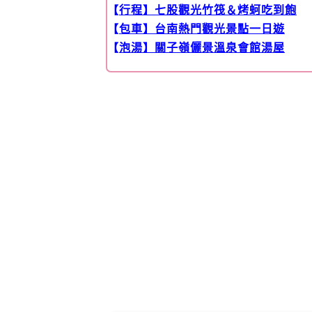
【
行程】七股觀光竹筏＆烤蚵吃到飽
【
包車】台南熱門觀光景點一日遊
【
泡湯】關子嶺儷景溫泉會館湯屋