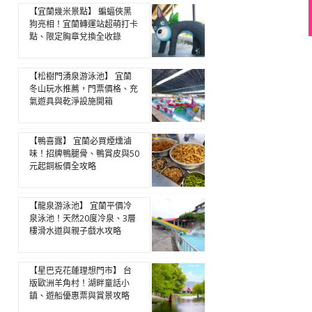
【宜蘭幾米景點】 蝙蝠俠黑
狗亮相！宜蘭轉運站超萌打卡
點、限定胸章兌換全收錄
【松樹門湧泉游泳池】 宜蘭
冬山玩水推薦，門票價格、充
氣遊具與乾淨設施開箱
【鴨喜露】 宜蘭必買煙燻滷
味！招牌鴨腿骨、鴨賞皮與50
元起銅板價全攻略
【龍泉游泳池】 宜蘭平價冷
泉泳池！天然20度冷泉、3層
樓滑水道與親子戲水攻略
【星巴克花蓮理想門市】 台
版歐洲羊角村！湖畔童話小
鎮、遊船優惠票與賞景攻略