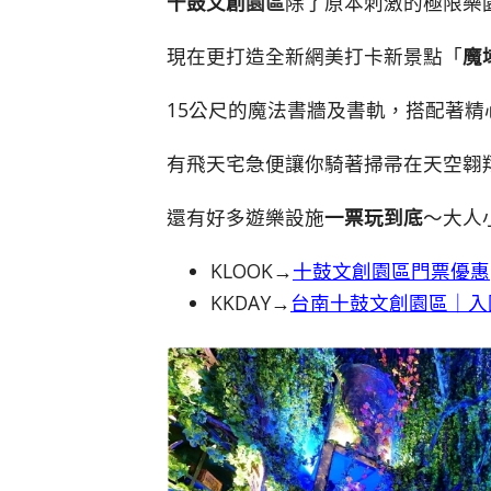
十鼓文創
園區
除了原本刺激的極限樂
現在更打造全新網美打卡新景點「
魔
15公尺的魔法書牆及書軌，搭配著
有飛天宅急便讓你騎著掃帚在天空翱
還有好多遊樂設施
一票玩到底
～大人
KLOOK→
十鼓文創園區門票優惠
KKDAY→
台南十鼓文創園區｜入