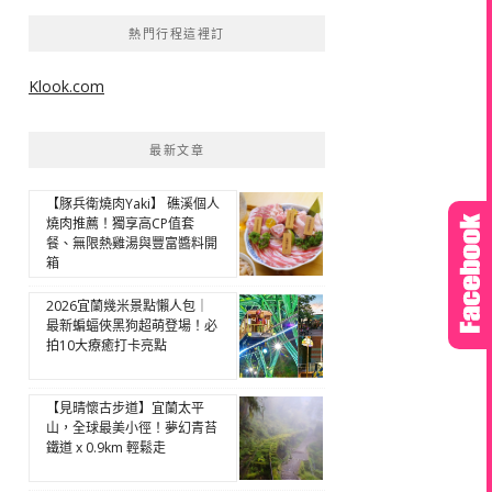
熱門行程這裡訂
Klook.com
最新文章
【豚兵衛燒肉Yaki】 礁溪個人
燒肉推薦！獨享高CP值套
餐、無限熱雞湯與豐富醬料開
箱
2026宜蘭幾米景點懶人包｜
最新蝙蝠俠黑狗超萌登場！必
拍10大療癒打卡亮點
【見晴懷古步道】宜蘭太平
山，全球最美小徑！夢幻青苔
鐵道 x 0.9km 輕鬆走