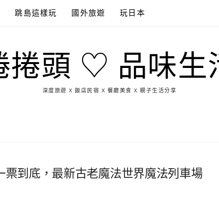
點
跳島這樣玩
國外旅遊
玩日本
捲捲頭 ♡ 品味生
深度旅遊 X 飯店民宿 X 餐廳美食 X 親子生活分享
玩
找
吃
找
跳
國
玩
宜
住
美
景
島
外
日
蘭
宿
食
點
這
旅
本
樣
遊
玩
】一票到底，最新古老魔法世界魔法列車場