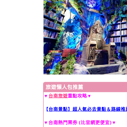
旅遊懶人包推薦
▼
台南旅遊
重點攻略
▼
【
台南景點】超人氣必去景點＆路線推
▼
台南熱門票券 (比官網更便宜)
▼