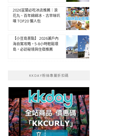
2026宜蘭必吃冰店推薦｜浪
花丸、百年綿綿冰、古早味叭
噗 TOP20 懶人包
【小豆島景點】 2026瀨戶內
海自駕攻略，5-8小時輕鬆環
島，必訪秘境與住宿推薦
KKDAY粉絲專屬折扣碼