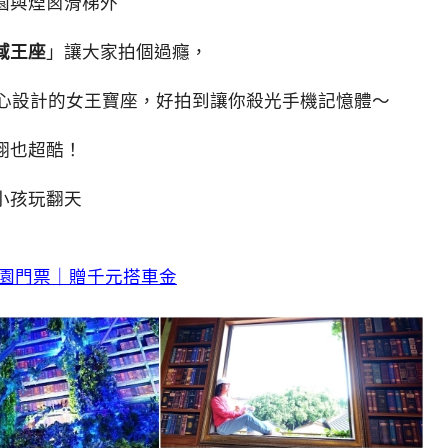
園與煙囪滑梯外
域王座
」讓大家拍個過癮，
精心設計的女王寶座，好拍到讓你殺光手機記憶體～
翔也超酷！
小孩玩翻天
園門票｜贈千元搭車金