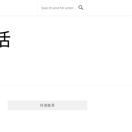
玩
找
吃
找
跳
國
玩
宜
住
美
景
島
外
日
活
蘭
宿
食
點
這
旅
本
樣
遊
玩
特價機票