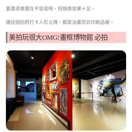
要畫得美實在不容易啊，但娛樂效果十足。
連這個拍照打卡人形立牌，都是油畫而非印刷品喔。
美拍玩很大OMG!畫框博物館 必拍