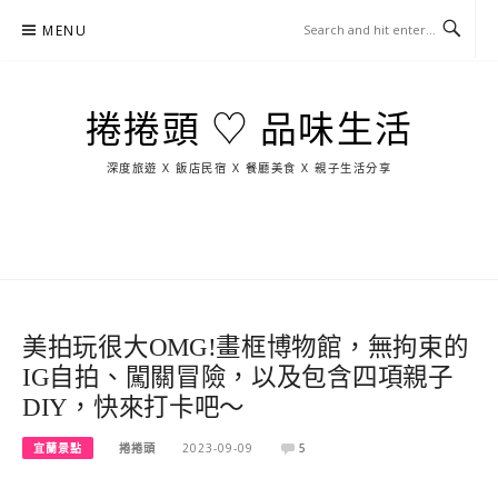
Skip
MENU
to
content
捲捲頭 ♡ 品味生活
深度旅遊 X 飯店民宿 X 餐廳美食 X 親子生活分享
玩
找
吃
找
跳
國
玩
宜
住
美
景
島
外
日
蘭
宿
食
點
這
旅
本
樣
遊
玩
美拍玩很大OMG!畫框博物館，無拘束的
IG自拍、闖關冒險，以及包含四項親子
DIY，快來打卡吧～
宜蘭景點
捲捲頭
2023-09-09
5