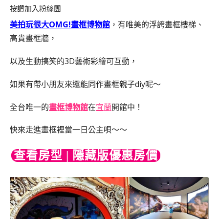
按讚加入粉絲團
美拍玩很大OMG!畫框博物館
，有唯美的浮誇畫框樓梯、
高貴畫框牆，
以及生動搞笑的3D藝術彩繪可互動，
如果有帶小朋友來還能同作畫框親子diy呢～
全台唯一的
畫框博物館
在
宜蘭
開館中！
快來走進畫框裡當一日公主唄～～
查看房型 | 隱藏版優惠房價