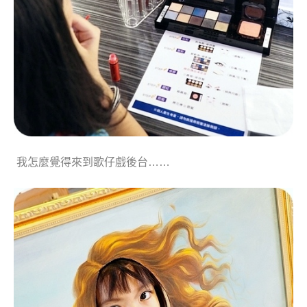
我怎麼覺得來到歌仔戲後台……