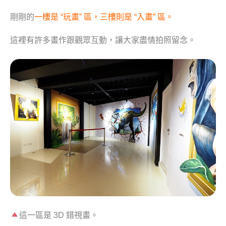
剛剛的
一樓是 “玩畫” 區，三樓則是 “入畫” 區。
這裡有許多畫作跟觀眾互動，讓大家盡情拍照留念。
這一區是 3D 錯視畫。