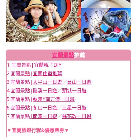
宜蘭景點
推薦
1.
宜蘭景點
|
宜蘭親子DIY
2.宜蘭
景點
|
宜蘭住宿推薦
3.宜蘭景點|
太平山一日遊
／
員山一日遊
4.宜蘭景點|
礁溪一日遊
／
頭城一日遊
5.宜蘭景點|
蘇澳*南方澳一日遊
6.宜蘭景點|
冬山一日遊
／
三星一日遊
7.宜蘭景點
|
南澳一日遊
／
蘇花改一日遊
▼宜蘭旅遊行程&優惠票券▼