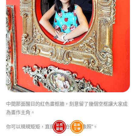
中間那面醒目的紅色畫框牆，刻意留了幾個空框讓大家成
為畫作主角。
你可以規規矩矩，直挺挺地拍張 “肖像照”。