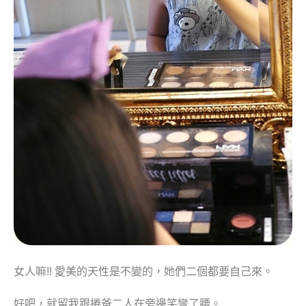
女人嘛!! 愛美的天性是不變的，她們二個都要自己來。
好吧，就留我跟捲爸二人在旁邊笑彎了腰。