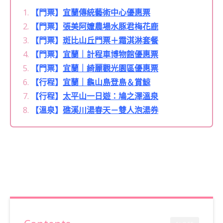
【門票】
宜蘭傳統藝術中心優惠票
【門票】
張美阿嬤農場水豚君梅花鹿
【門票】
斑比山丘門票＋霜淇淋套餐
【門票】
宜蘭｜計程車博物館優惠票
【門票】
宜蘭｜綺麗觀光園區優惠票
【行程】
宜蘭｜龜山島登島＆賞鯨
【行程】
太平山一日遊：鳩之澤溫泉
【溫泉】
礁溪川湯春天－雙人泡湯券