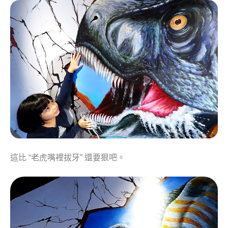
這比 “老虎嘴裡拔牙” 還要狠吧。