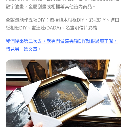
數字油畫，金屬刮畫或相框等其他館內商品。
全館還能作五項DIY：包括積木相框DIY、彩妝DIY、進口
紙相框DIY、畫達達(DADA)、名畫明信片彩繪
我們後來第二次去，就專門做這幾項DIY就很過癮了喔。
請見另一篇文章。