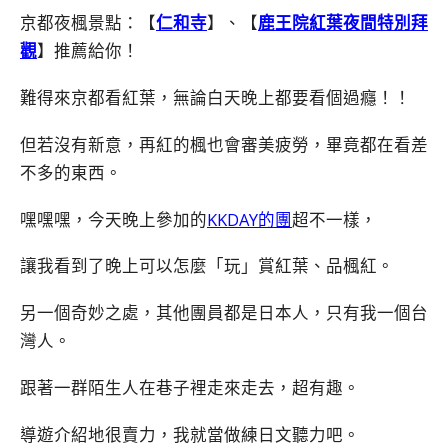
京都夜楓景點：【
仁和寺
】、【
鹿王院紅葉夜間特別拜
觀
】推薦給你！
難得來京都看紅葉，無論白天晚上都要看個過癮！！
但若沒有新意，再紅的楓也會審美疲勞，畢竟都在看差
不多的東西。
嘿嘿嘿，今天晚上參加的
KKDAY的團
超不一樣，
讓我看到了晚上可以怎麼「玩」賞紅葉、品楓紅。
另一個奇妙之處，其他團員都是日本人，只有我一個台
灣人。
跟著一群陌生人在巷子裡走來走去，超有趣。
導遊介紹地很賣力，我就當做練日文聽力吧。