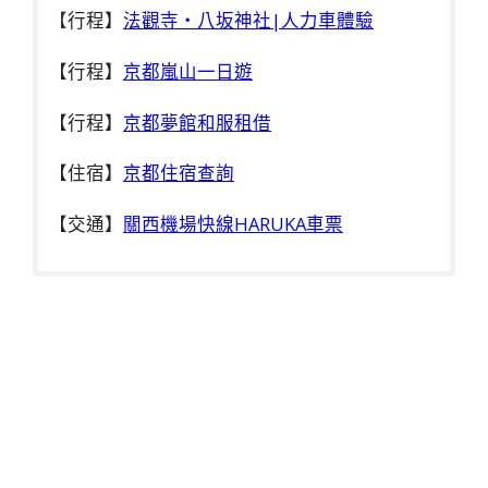
【
行程】
法觀寺・八坂神社|人力車體驗
【行程】
京都嵐山一日遊
【行程】
京都夢館和服租借
【住宿】
京都住宿查詢
【交通】
關西機場快線HARUKA車票