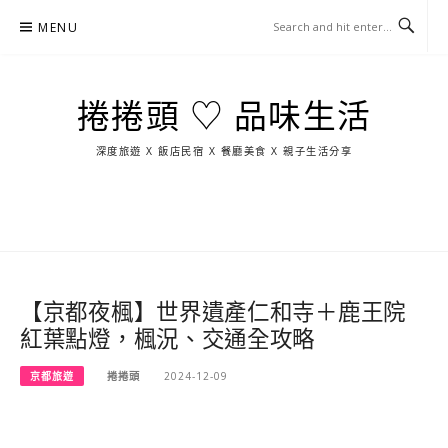
Skip
MENU
to
content
捲捲頭 ♡ 品味生活
深度旅遊 X 飯店民宿 X 餐廳美食 X 親子生活分享
玩
找
吃
找
跳
國
玩
宜
住
美
景
島
外
日
蘭
宿
食
點
這
旅
本
樣
遊
玩
【京都夜楓】世界遺產仁和寺＋鹿王院
紅葉點燈，楓況、交通全攻略
京都旅遊
捲捲頭
2024-12-09