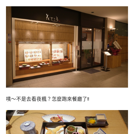
咦～不是去看夜楓？怎麼跑來餐廳了!!