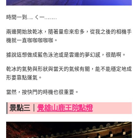
時間一到….. ㄑ一………
兩邊開始放乾冰，隨著量愈來愈多，從我之後的相機手
機就一直咖咖咖咖咖。
據說這想做成藍色泳池或是雲邊的夢幻感，很酷啊。
乾冰的氣勢與形狀與當天的氣候有關，能不能穩定地成
形要靠點運氣。
當然，按快門的時機也很重要。
景點三｜
覺雄山鹿王院點燈