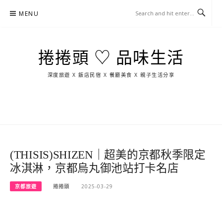
Skip
MENU
to
content
捲捲頭 ♡ 品味生活
深度旅遊 X 飯店民宿 X 餐廳美食 X 親子生活分享
玩
找
吃
找
跳
國
玩
宜
住
美
景
島
外
日
蘭
宿
食
點
這
旅
本
樣
遊
玩
(THISIS)SHIZEN｜超美的京都秋季限定
冰淇淋，京都烏丸御池站打卡名店
京都旅遊
捲捲頭
2025-03-29