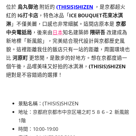
位於
烏丸御池
附近的
(THISIS)SHIZEN
，是京都超火
紅的
IG打卡店
，特色冰品「
ICE BOUQUET花束冰淇
淋
」不僅美麗，口感也非常細膩。這間店原本是
京都
中央電話局
，後來由
日本
知名建築師
隈研吾
改建成為
新地標「新風館」，完美結合現代設計與京都歷史風
貌。這裡距離我住的飯店只有一站的距離，周圍環境也
比
河原町
更悠閒，是散步的好地方。想在京都度過一
個午後，品嚐美味又好拍的冰淇淋，
(THISIS)SHIZEN
絕對是不容錯過的選擇！
景點名稱：(THISIS)SHIZEN
地址
：京都府京都市中京区場之町５８６−２ 新風館
1階
時間：10:00-19:00