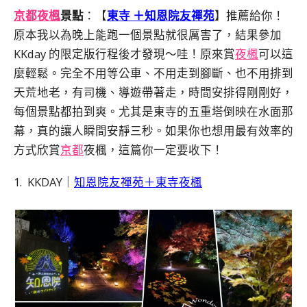
京都夜楓
景點
：【
東寺 ＋
知恩院友禪苑
】推薦給你！
原本我以為晚上能跑一個景點就很厲害了，結果參加
KKday 的限定版行程後才發現～哇！原來賞
夜楓
可以這
麼輕鬆。完全不用等公車、不用走到腳斷、也不用排到
天荒地老，有司機、導遊帶著走，時間安排得剛剛好，
每個景點都拍到爽。尤其是東寺的五重塔倒映在水面那
幕，真的讓人瞬間安靜三秒。如果你也想用最有效率的
方式欣賞
京都
夜楓，這篇你一定要收下！
1. KKDAY｜
知恩院友禪苑＋東寺夜楓