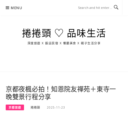
Skip
MENU
to
content
捲捲頭 ♡ 品味生活
深度旅遊 X 飯店民宿 X 餐廳美食 X 親子生活分享
玩
找
吃
找
跳
國
玩
宜
住
美
景
島
外
日
蘭
宿
食
點
這
旅
本
樣
遊
玩
京都夜楓必拍！知恩院友禪苑＋東寺一
晚雙景行程分享
京都旅遊
捲捲頭
2025-11-23