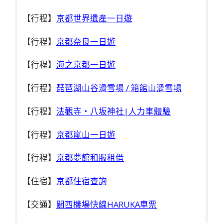
【行程】
京都世界遺產一日遊
【行程】
京都奈良一日遊
【行程】
海之京都一日遊
【行程】
琵琶湖山谷滑雪場 / 箱館山滑雪場
【
行程】
法觀寺・八坂神社|人力車體驗
【行程】
京都嵐山一日遊
【行程】
京都夢館和服租借
【住宿】
京都住宿查詢
【交通】
關西機場快線HARUKA車票