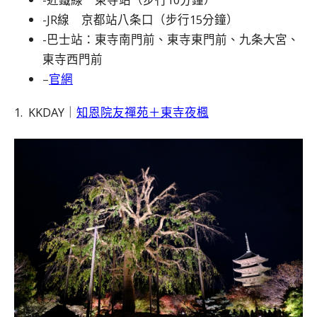
-JR線 京都站八条口（步行15分鐘）
-巴士站：東寺南門前、東寺東門前、九条大宮、
東寺西門前
–
官網
1. KKDAY｜
知恩院友禪苑＋東寺夜楓