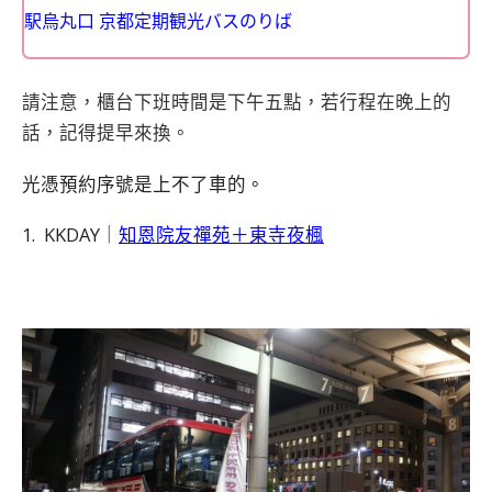
駅烏丸口 京都定期観光バスのりば
請注意，櫃台下班時間是下午五點，若行程在晚上的
話，記得提早來換。
光憑預約序號是上不了車的。
1. KKDAY｜
知恩院友禪苑＋東寺夜楓