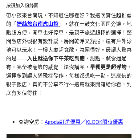
按讚加入粉絲團
帶小孩來台南玩，不知道住哪裡好？我這次實住超推薦
的「
捷絲旅台南虎山館
」，就在十鼓文化園區旁邊，地
點超方便，開車也好停車，是親子旅遊超棒的選擇！整
間飯店外觀很有設計感，房間乾淨又舒服，還有戶外泳
池可以玩水！一樓大廳超寬敞，氛圍很好。最讓人驚喜
的是——
入住就送你下午茶吃到飽
，甜點、鹹食通通
有，完全被寵壞的感覺！還沒講完，
早餐更是超浮誇
，
選擇多到讓人猶豫症發作，每樣都想吃一點。這麼佛的
親子飯店，真的不分享不行～這篇就來開箱給你看，到
底有多值得住！
查詢空房：
Agoda訂房優惠
／
KLOOK限時優惠