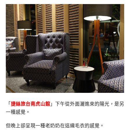
「
捷絲旅台南虎山館
」下午從外面灑進來的陽光，是另
一種感覺。
但晚上卻呈現一種老奶奶在這織毛衣的感覺。