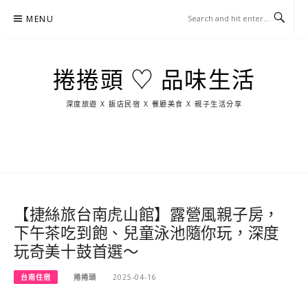
Skip
MENU
to
content
捲捲頭 ♡ 品味生活
深度旅遊 X 飯店民宿 X 餐廳美食 X 親子生活分享
玩
找
吃
找
跳
國
玩
宜
住
美
景
島
外
日
蘭
宿
食
點
這
旅
本
樣
遊
玩
【捷絲旅台南虎山館】露營風親子房，
下午茶吃到飽、兒童泳池隨你玩，深度
玩奇美十鼓首選～
台南住宿
捲捲頭
2025-04-16