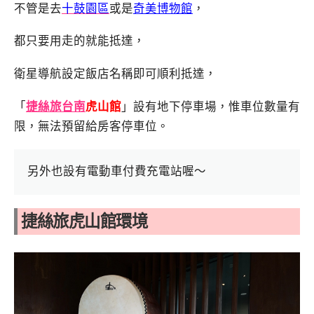
不管是去
十鼓園區
或是
奇美博物館
，
都只要用走的就能抵達，
衛星導航設定飯店名稱即可順利抵達，
「
捷絲旅台南
虎山館
」設有地下停車場，惟車位數量有
限，無法預留給房客停車位。
另外也設有電動車付費充電站喔～
捷絲旅虎山館環境