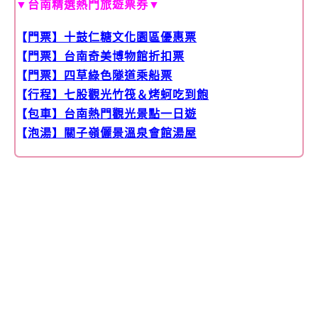
▼台南精選熱門旅遊票券▼
【
門票】十鼓仁糖文化園區優惠票
【
門票】台南奇美博物館折扣票
【
門票】四草綠色隧道乘船票
【
行程】七股觀光竹筏＆烤蚵吃到飽
【
包車】台南熱門觀光景點一日遊
【
泡湯】關子嶺儷景溫泉會館湯屋