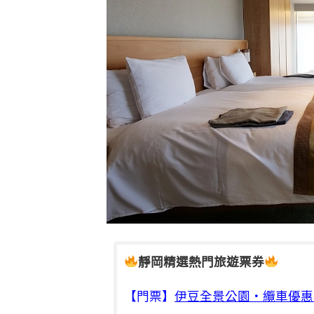
靜岡精選熱門旅遊票券
【門票】
伊豆全景公園・纜車優惠