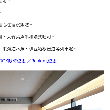
站前，
。
擔心住宿沒飯吃。
餅、大竹莢魚串和法式吐司。
、東海道本線、伊豆箱根鐵道等列車喔～
LOOK限時優惠
／
Booking優惠