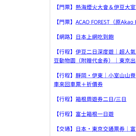
【門票】
熱海煙火大會＆伊豆大室
【門票】
ACAO FOREST（原Akao
【網路】
日本上網吃到飽
【行程】
伊豆二日深度遊｜超人氣
豆動物園（附贈代金券）｜東京出
【行程】
靜岡・伊東｜小室山山脊步
車來回車票＋折價券
【行程】
箱根周遊券二日/三日
【行程】
富士箱根一日遊
【交通】
日本・東京交通票券｜富