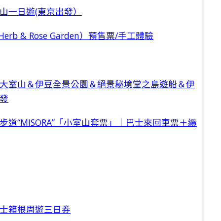
山一日遊(東京出發）
 Herb & Rose Garden）預售票/手工體驗
大室山＆伊豆全景公園＆絕景秘境堂之島遊船＆伊
發
道“MISORA”「小室山套票」｜巴士來回車票＋纜
士箱根周遊三日券