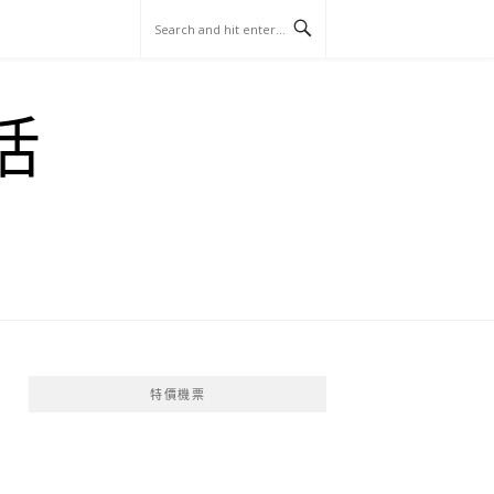
玩
找
吃
找
跳
國
玩
宜
住
美
景
島
外
日
活
蘭
宿
食
點
這
旅
本
樣
遊
玩
特價機票