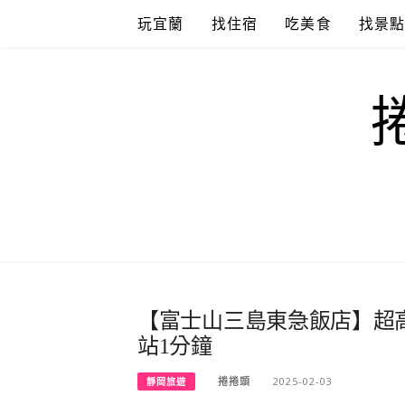
Skip
玩宜蘭
找住宿
吃美食
找景
to
content
【富士山三島東急飯店】超高
站1分鐘
捲捲頭
2025-02-03
靜岡旅遊