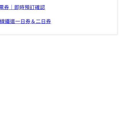
丸票券｜即時預訂確認
線鐵道一日券＆二日券