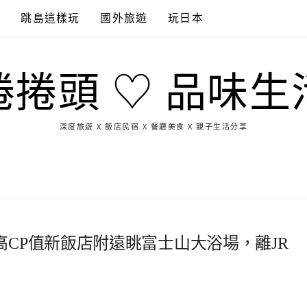
點
跳島這樣玩
國外旅遊
玩日本
捲捲頭 ♡ 品味生
深度旅遊 X 飯店民宿 X 餐廳美食 X 親子生活分享
玩
找
吃
找
跳
國
玩
宜
住
美
景
島
外
日
蘭
宿
食
點
這
旅
本
樣
遊
玩
CP值新飯店附遠眺富士山大浴場，離JR