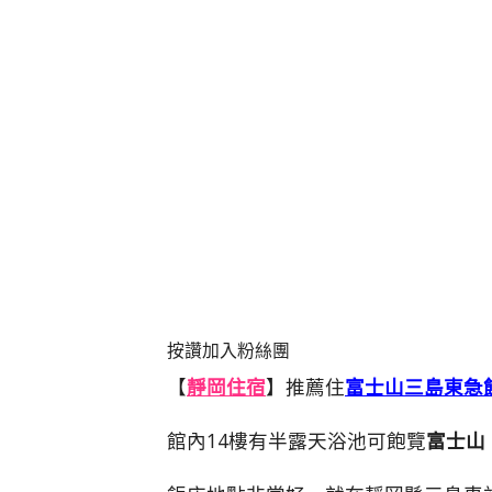
按讚加入粉絲團
【
靜岡住宿
】推薦住
富士山三島東急
館內14樓有半露天浴池可飽覽
富士山