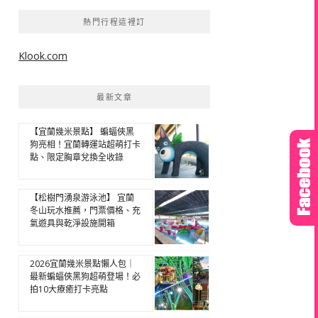
熱門行程這裡訂
Klook.com
最新文章
【宜蘭幾米景點】 蝙蝠俠黑
狗亮相！宜蘭轉運站超萌打卡
點、限定胸章兌換全收錄
【松樹門湧泉游泳池】 宜蘭
冬山玩水推薦，門票價格、充
氣遊具與乾淨設施開箱
2026宜蘭幾米景點懶人包｜
最新蝙蝠俠黑狗超萌登場！必
拍10大療癒打卡亮點