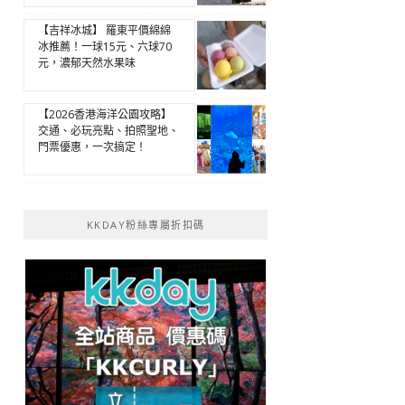
【吉祥冰城】 羅東平價綿綿
冰推薦！一球15元、六球70
元，濃郁天然水果味
【2026香港海洋公園攻略】
交通、必玩亮點、拍照聖地、
門票優惠，一次搞定！
KKDAY粉絲專屬折扣碼