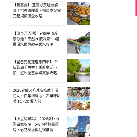
【鴨喜露】 宜蘭必買煙燻滷
味！招牌鴨腿骨、鴨賞皮與50
元起銅板價全攻略
【龍泉游泳池】 宜蘭平價冷
泉泳池！天然20度冷泉、3層
樓滑水道與親子戲水攻略
【星巴克花蓮理想門市】 台
版歐洲羊角村！湖畔童話小
鎮、遊船優惠票與賞景攻略
2026宜蘭必吃冰店推薦｜浪
花丸、百年綿綿冰、古早味叭
噗 TOP20 懶人包
【小豆島景點】 2026瀨戶內
海自駕攻略，5-8小時輕鬆環
島，必訪秘境與住宿推薦