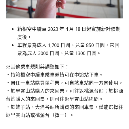
箱根空中纜車 2023 年 4 月 18 日起實施新計價制
度後，
單程票為成人 1,700 日圓、兒童 850 日圓，來回
票為成人 3000 日圓、兒童 1300 日圓。
※其他乘車規則與調整如下：
・持箱根空中纜車乘車券皆可在中途站下車。
・自任一車站購買單程票，可自該車站同一方向使用。
・於早雲山站購入的來回票，可往返桃源台站；於桃源
台站購入的來回票，則可往返早雲山站區間。
・於姥子站、大涌谷站所購買的來回車票，僅能選擇往
返早雲山站或桃源台（擇一）。