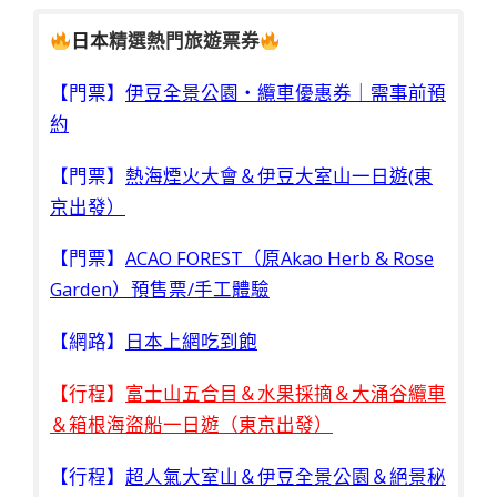
日本
精選熱門旅遊票券
【門票】
伊豆全景公園・纜車優惠券｜需事前預
約
【門票】
熱海煙火大會＆伊豆大室山一日遊(東
京出發）
【門票】
ACAO FOREST（原Akao Herb & Rose
Garden）預售票/手工體驗
【網路】
日本上網吃到飽
【行程】
富士山五合目＆水果採摘＆大涌谷纜車
＆箱根海盜船一日遊（東京出發）
【行程】
超人氣大室山＆伊豆全景公園＆絕景秘