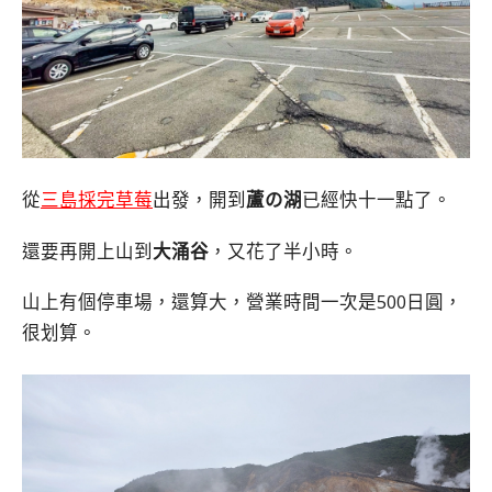
從
三島採完草莓
出發，開到
蘆の湖
已經快十一點了。
還要再開上山到
大涌谷
，又花了半小時。
山上有個停車場，還算大，營業時間一次是500日圓，
很划算。