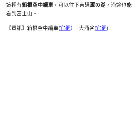
這裡有
箱根空中纜車
，可以往下直通
蘆の湖
，沿途也能
看到富士山。
【資訊】箱根空中纜車(
官網
）
+大涌谷(
官網
)