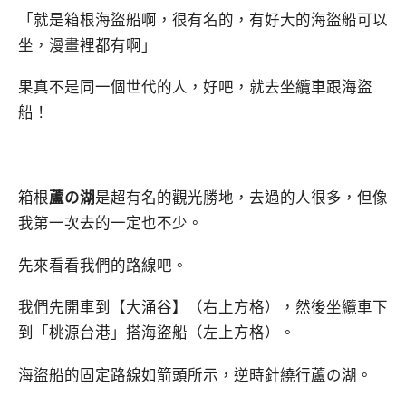
「就是箱根海盜船啊，很有名的，有好大的海盜船可以
坐，漫畫裡都有啊」
果真不是同一個世代的人，好吧，就去坐纜車跟海盜
船！
箱根
蘆の湖
是超有名的觀光勝地，去過的人很多，但像
我第一次去的一定也不少。
先來看看我們的路線吧。
我們先開車到【大涌谷】（右上方格），然後坐纜車下
到「桃源台港」搭海盜船（左上方格）。
海盜船的固定路線如箭頭所示，逆時針繞行蘆の湖。