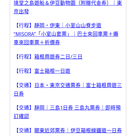
境堂之島遊船＆伊豆動物園（附贈代金券）｜東
京出發
【行程】
靜岡・伊東｜小室山山脊步道
“MISORA”「小室山套票」｜巴士來回車票＋纜
車來回車票＋折價券
【行程】
箱根周遊券二日/三日
【行程】
富士箱根一日遊
【交通】
日本・東京交通票券｜富士箱根周遊三
日券
【交通】
靜岡｜三島1日券 三島丸票券｜即時預
訂確認
【交通】
關東近郊票券｜伊豆箱根線鐵道一日券