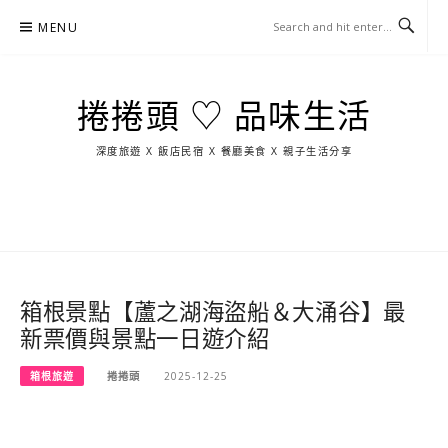
Skip
MENU
to
content
捲捲頭 ♡ 品味生活
深度旅遊 X 飯店民宿 X 餐廳美食 X 親子生活分享
玩
找
吃
找
跳
國
玩
宜
住
美
景
島
外
日
蘭
宿
食
點
這
旅
本
樣
遊
玩
箱根景點【蘆之湖海盜船＆大涌谷】最
新票價與景點一日遊介紹
箱根旅遊
捲捲頭
2025-12-25