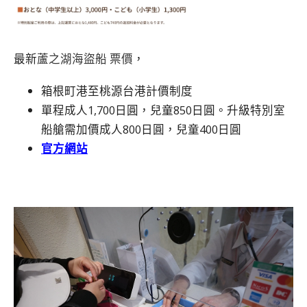
最新
蘆之湖海盜船 票價
，
箱根町港至桃源台港計價制度
單程成人1,700日圓，兒童850日圓。升級特別室
船艙需加價成人800日圓，兒童400日圓
官方網站