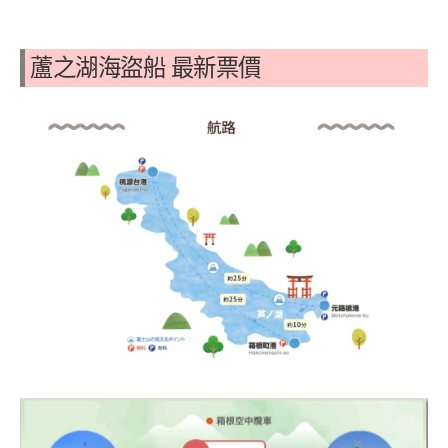
蘆之湖海盜船 最新票價