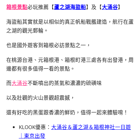
箱根景點
必玩推薦【
蘆之湖海盜船
】及【
大涌谷
】
海盜船其實就是以相似的真正帆船戰艦建造，航行在蘆
之湖的觀光郵輪。
也是國外遊客到箱根必訪景點之一，
在桃源台港、元箱根港、箱根町港三處各有出發港，周
邊都有很多值得一看的景點。
而
大涌谷
不斷噴出的蒸氣和濃濃的硫磺味
以及壯觀的火山景觀超震撼，
還有好吃的黑蛋跟香濃的鮮奶，值得一起來體驗唷！
KLOOK優惠：
大涌谷＆蘆之湖＆箱根神社一日遊
｜東京出發