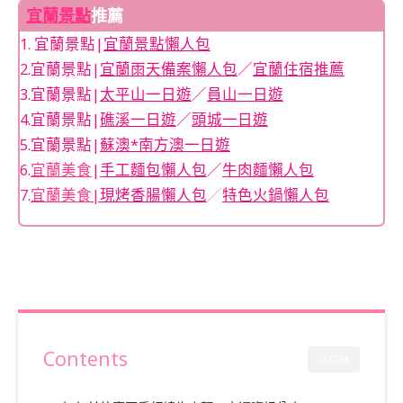
宜蘭景點
推薦
1. 宜蘭景點|
宜蘭景點懶人包
2.宜蘭景點|
宜蘭雨天備案懶人包
／
宜蘭住宿推薦
3.宜蘭景點|
太平山一日遊
／
員山一日遊
4.宜蘭景點|
礁溪一日遊
／
頭城一日遊
5.宜蘭景點|
蘇澳*南方澳一日遊
6.
宜蘭美食
|
手工麵包懶人包
／
牛肉麵懶人包
7.
宜蘭美食
|
現烤香腸懶人包
／
特色火鍋懶人包
Contents
CLOSE