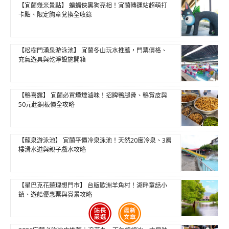
【宜蘭幾米景點】 蝙蝠俠黑狗亮相！宜蘭轉運站超萌打
卡點、限定胸章兌換全收錄
【松樹門湧泉游泳池】 宜蘭冬山玩水推薦，門票價格、
充氣遊具與乾淨設施開箱
【鴨喜露】 宜蘭必買煙燻滷味！招牌鴨腿骨、鴨賞皮與
50元起銅板價全攻略
【龍泉游泳池】 宜蘭平價冷泉泳池！天然20度冷泉、3層
樓滑水道與親子戲水攻略
【星巴克花蓮理想門市】 台版歐洲羊角村！湖畔童話小
鎮、遊船優惠票與賞景攻略