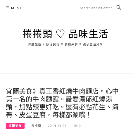
Skip
MENU
to
content
捲捲頭 ♡ 品味生活
深度旅遊 X 飯店民宿 X 餐廳美食 X 親子生活分享
玩
找
吃
找
跳
國
玩
宜
住
美
景
島
外
日
蘭
宿
食
點
這
旅
本
樣
遊
玩
宜蘭美食》真正香紅燒牛肉麵店。心中
第一名的牛肉麵館。最愛濃郁紅燒湯
頭，加點辣更好吃。還有必點花生、海
帶、皮蛋豆腐，每樣都涮嘴！
宜蘭美食
捲捲頭
2014-11-27
0