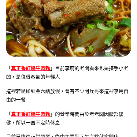
「
真正香紅燒牛肉麵
」目前掌廚的老闆看來也是接手小老
闆，是位很客氣的年輕人
這裡若是碰到金六結放假，會有不少阿兵哥來這裡享用自
由的一餐
「
真正香紅燒牛肉麵
」的營業時間由於老老闆因腰部復
健，所以一直不定時休息
目前已恢復正常營業，從中午賣到下午六點就會關店