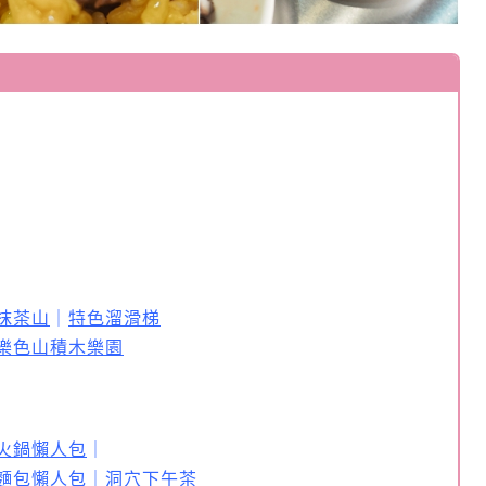
抹茶山
｜
特色溜滑梯
樂色山積木樂園
火鍋懶人包
｜
麵包懶人包
｜
洞穴下午茶