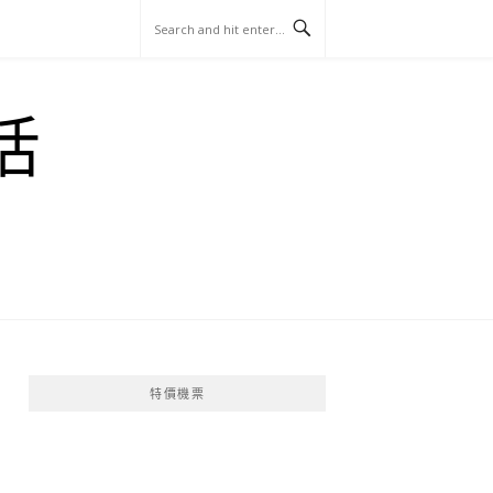
玩
找
吃
找
跳
國
玩
宜
住
美
景
島
外
日
活
蘭
宿
食
點
這
旅
本
樣
遊
玩
特價機票