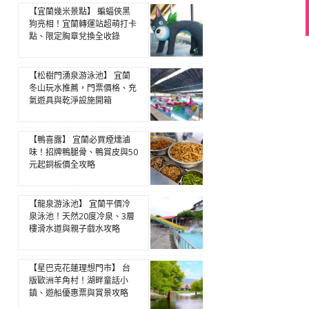
【宜蘭幾米景點】 蝙蝠俠黑
狗亮相！宜蘭轉運站超萌打卡
點、限定胸章兌換全收錄
【松樹門湧泉游泳池】 宜蘭
冬山玩水推薦，門票價格、充
氣遊具與乾淨設施開箱
【鴨喜露】 宜蘭必買煙燻滷
味！招牌鴨腿骨、鴨賞皮與50
元起銅板價全攻略
【龍泉游泳池】 宜蘭平價冷
泉泳池！天然20度冷泉、3層
樓滑水道與親子戲水攻略
【星巴克花蓮理想門市】 台
版歐洲羊角村！湖畔童話小
鎮、遊船優惠票與賞景攻略