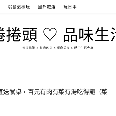
點
跳島這樣玩
國外旅遊
玩日本
捲捲頭 ♡ 品味生
深度旅遊 X 飯店民宿 X 餐廳美食 X 親子生活分享
玩
找
吃
找
跳
國
玩
宜
住
美
景
島
外
日
蘭
宿
食
點
這
旅
本
樣
遊
玩
直送餐桌，百元有肉有菜有湯吃得飽（菜