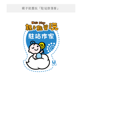
親子就醬玩「駐站部落客」