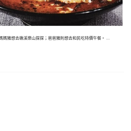
媽媽豬想去礁溪樂山探探；爸爸豬則想去和民吃特價午餐。 …