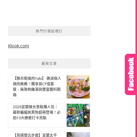
熱門行程這裡訂
Klook.com
最新文章
【豚兵衛燒肉Yaki】 礁溪個人
燒肉推薦！獨享高CP值套
餐、無限熱雞湯與豐富醬料開
箱
2026宜蘭幾米景點懶人包｜
最新蝙蝠俠黑狗超萌登場！必
拍10大療癒打卡亮點
【見晴懷古步道】宜蘭太平