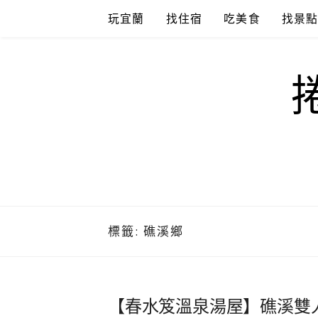
Skip
玩宜蘭
找住宿
吃美食
找景
to
content
標籤:
礁溪鄉
【春水笈溫泉湯屋】礁溪雙