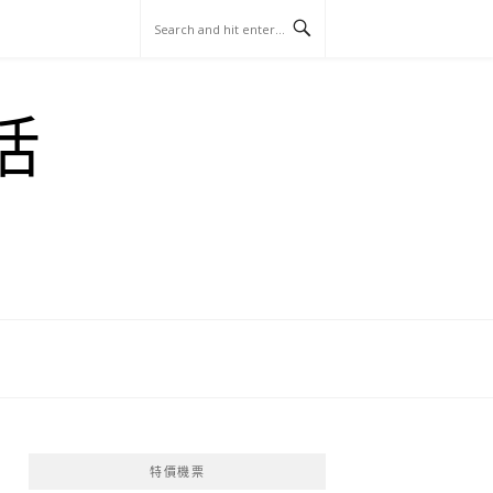
玩
找
吃
找
跳
國
玩
宜
住
美
景
島
外
日
活
蘭
宿
食
點
這
旅
本
樣
遊
玩
特價機票