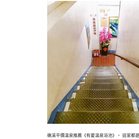
礁溪平價溫泉推薦《有愛溫泉浴池》， 這家都是