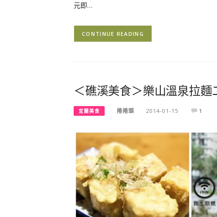
元即…
CONTINUE READING
＜礁溪美食＞樂山溫泉拉麵
捲捲頭
2014-01-15
1
宜蘭美食