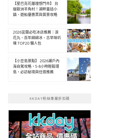
【星巴克花蓮理想門市】 台
版歐洲羊角村！湖畔童話小
鎮、遊船優惠票與賞景攻略
2026宜蘭必吃冰店推薦｜浪
花丸、百年綿綿冰、古早味叭
噗 TOP20 懶人包
【小豆島景點】 2026瀨戶內
海自駕攻略，5-8小時輕鬆環
島，必訪秘境與住宿推薦
KKDAY粉絲專屬折扣碼