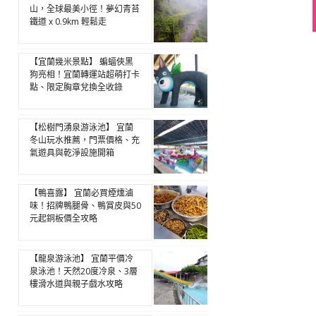
山，全球最美小徑！夢幻青苔
鐵道 x 0.9km 輕鬆走
【宜蘭幾米景點】 蝙蝠俠黑
狗亮相！宜蘭轉運站超萌打卡
點、限定胸章兌換全收錄
【松樹門湧泉游泳池】 宜蘭
冬山玩水推薦，門票價格、充
氣遊具與乾淨設施開箱
【鴨喜露】 宜蘭必買煙燻滷
味！招牌鴨腿骨、鴨賞皮與50
元起銅板價全攻略
【龍泉游泳池】 宜蘭平價冷
泉泳池！天然20度冷泉、3層
樓滑水道與親子戲水攻略