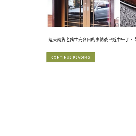
這天兩隻老豬忙完各自的事情後已近中午了， 
CONTINUE READING