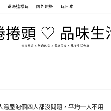
點
跳島這樣玩
國外旅遊
玩日本
捲捲頭 ♡ 品味生
深度旅遊 X 飯店民宿 X 餐廳美食 X 親子生活分享
玩
找
吃
找
跳
國
玩
宜
住
美
景
島
外
日
蘭
宿
食
點
這
旅
本
樣
遊
玩
人湯屋泡個四人都沒問題，平均一人不用