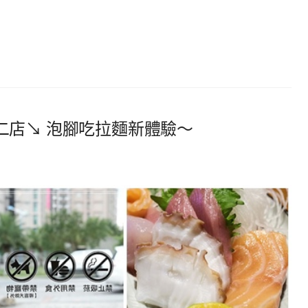
二店↘ 泡腳吃拉麵新體驗～