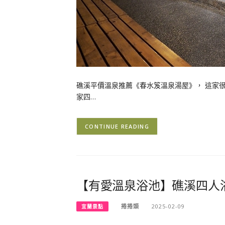
礁溪平價溫泉推薦《春水笈溫泉湯屋》， 這家很
家四…
CONTINUE READING
【有愛溫泉浴池】礁溪四人浴
捲捲頭
2025-02-09
宜蘭景點