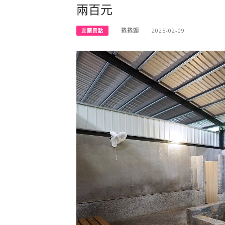
兩百元
捲捲頭
2025-02-09
宜蘭景點