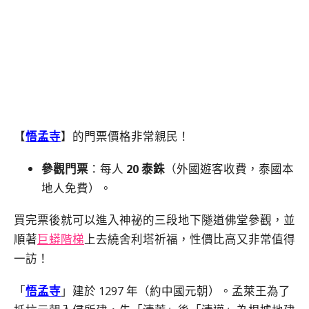
【
悟孟寺
】的門票價格非常親民！
參觀門票
：每人
20 泰銖
（外國遊客收費，泰國本
地人免費）。
買完票後就可以進入神祕的三段地下隧道佛堂參觀，並
順著
巨蟒階梯
上去繞舍利塔祈福，性價比高又非常值得
一訪！
「
悟孟寺
」建於 1297 年（約中國元朝）。孟萊王為了