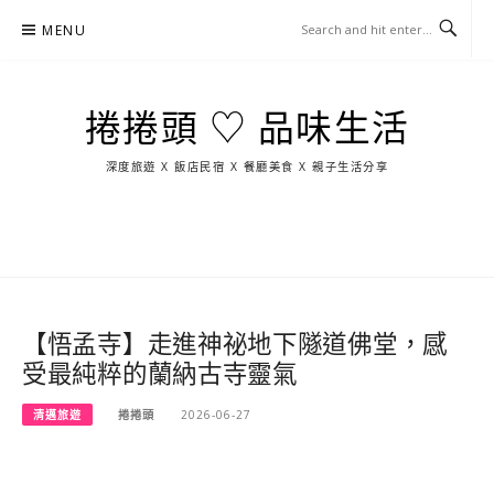
Skip
MENU
to
content
捲捲頭 ♡ 品味生活
深度旅遊 X 飯店民宿 X 餐廳美食 X 親子生活分享
玩
找
吃
找
跳
國
玩
宜
住
美
景
島
外
日
蘭
宿
食
點
這
旅
本
樣
遊
玩
【悟孟寺】走進神祕地下隧道佛堂，感
受最純粹的蘭納古寺靈氣
清邁旅遊
捲捲頭
2026-06-27