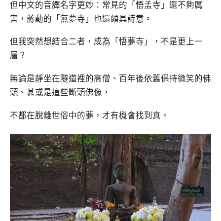
但中文的音譯名字更妙：常見的「悟孟寺」還不夠厲
害，蔣勳的「無夢寺」也還頗具詩意。
但我突然想結合二者，成為「悟夢寺」，不是更上一
層？
無論是靜坐在隧道裡的高僧、百年後依舊保持微笑的佛
頭、甚或是這些斷頭佛像，
不都在脫離世俗中的夢，才有機會找到真。