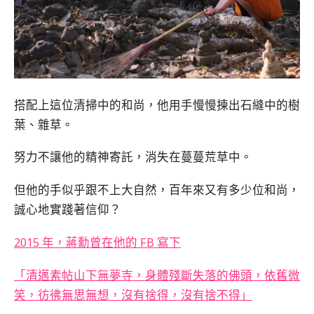
搭配上這位清掃中的和尚，他用手慢慢揀出石縫中的樹
葉、雜草。
努力不讓他的精神寄託，消失在蔓蔓荒草中。
但他的手似乎跟不上大自然，百年來又有多少位和尚，
誠心地實踐著信仰？
2015 年，蔣勳曾在他的 FB 寫下
「清邁素帖山下無夢寺，身體殘斷失落的佛頭，依舊微
笑，彷彿無思無想，沒有捨得，沒有捨不得」