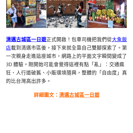
清邁古城區一日遊
正式開啟！包車司機把我們從
大象飯
店
載到清邁市區後，接下來就全靠自己雙腳探索了。第
一次親身走進這座城市，網路上的平面文字瞬間變成了
3D 體驗。剛開始可能會覺得這裡有點「亂」：交通瘋
狂、人行道破舊、小販環境隨興，整體的「自由度」真
的比台灣高出許多。
詳細圖文：
清邁古城區一日遊