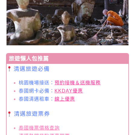
旅遊懶人包推薦
清邁旅遊必備
桃園機場接送：
預約接機＆送機服務
泰國網卡必備：
KKDAY優惠
泰國清邁租車：
線上優惠
清邁旅遊票券
泰國機票價格查詢