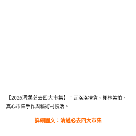
【2026清邁必去四大市集】
：瓦洛洛掃貨、椰林美拍、
真心市集手作與藝術村慢活。
詳細圖文：
清邁必去四大市集