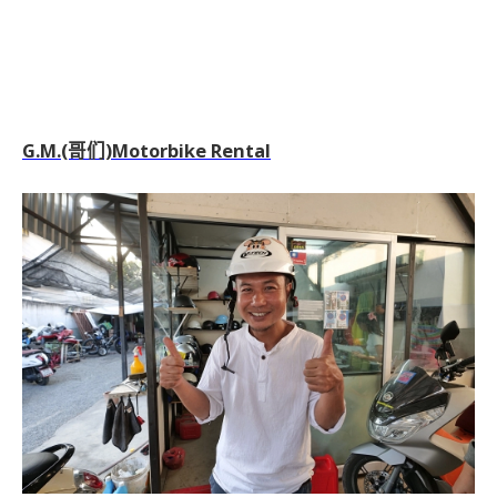
G.M.(哥们)Motorbike Rental