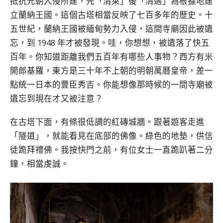
抵抗元朝入侵所建，先「清萊」後「清邁」為根據地建
立蘭納王國。這個古塔相當反映了七百多年的歷史。十
五世紀，蘭納王國被緬甸勢力入侵，這間寺廟因此被遺
忘，到 1948 年才被發現。哇，你想想，被遺落了快五
百年。你知道距離我們五百年有哪些人事物？西方有米
開郎基羅，東方是三十年不上朝的明朝萬曆皇帝，差一
點統一日本的豐臣秀吉。你能想像那時候的一間寺廟被
遺忘到現在才又被注意？
在古塔下面，有條很低調的紅磚城牆。跟著遊客走進
「隧道」，就能看見在底部的佛像。綠色的地墊，供信
徒跪拜禮佛。我按快門之前，有位女士一直跪趴著二分
鐘，相當虔誠。