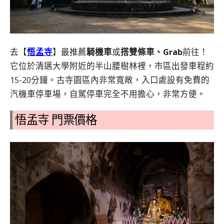
去【
悟孟寺
】最推薦
騎機車
或
搭雙條車、Grab
前往！
它位於清邁大學附近的半山腰樹林裡，市區出發車程約
15-20分鐘。古寺園區內非常寬敞，入口處設有免費的
汽機車停車場，自駕停車完全不用擔心，非常方便。
悟孟寺 門票價格