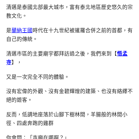
清邁是泰國北部最大城市，富有泰北地區歷史悠久的宗
教文化。
是
蘭納王國
時代在十九世紀被暹羅合併之前的首都，有
自己的傳統。
清邁市區的主要廟宇都拜訪過之後，我們來到【
悟孟
寺
】，
又是一次完全不同的體驗。
沒有宏偉的外觀、沒有金碧輝煌的建築、也沒有絡繹不
絕的遊客。
反而，低調地座落於山腳下樹林間，羊腸般的林間小
徑、四處奔跑的雞群
你會問：「寺廟在哪啊？」