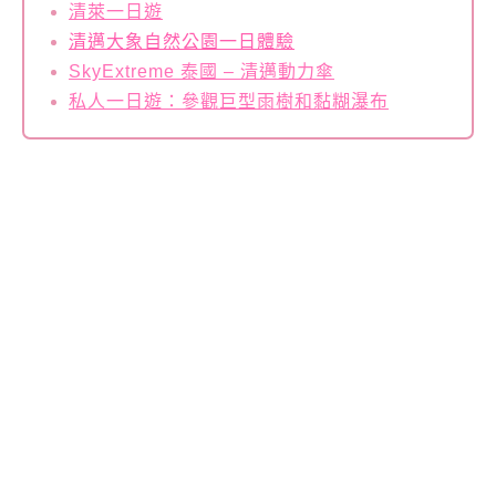
清萊一日遊
清邁大象自然公園一日體驗
SkyExtreme 泰國 – 清邁動力傘
私人一日遊：參觀巨型雨樹和黏糊瀑布