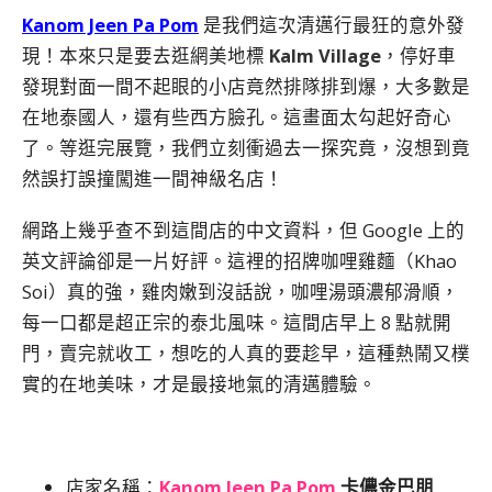
Kanom Jeen Pa Pom
是我們這次清邁行最狂的意外發
現！本來只是要去逛網美地標
Kalm Village
，停好車
發現對面一間不起眼的小店竟然排隊排到爆，大多數是
在地泰國人，還有些西方臉孔。這畫面太勾起好奇心
了。等逛完展覽，我們立刻衝過去一探究竟，沒想到竟
然誤打誤撞闖進一間神級名店！
網路上幾乎查不到這間店的中文資料，但 Google 上的
英文評論卻是一片好評。這裡的招牌咖哩雞麵（Khao
Soi）真的強，雞肉嫩到沒話說，咖哩湯頭濃郁滑順，
每一口都是超正宗的泰北風味。這間店早上 8 點就開
門，賣完就收工，想吃的人真的要趁早，這種熱鬧又樸
實的在地美味，才是最接地氣的清邁體驗。
店家名稱：
Kanom Jeen Pa Pom
卡儂金巴朋