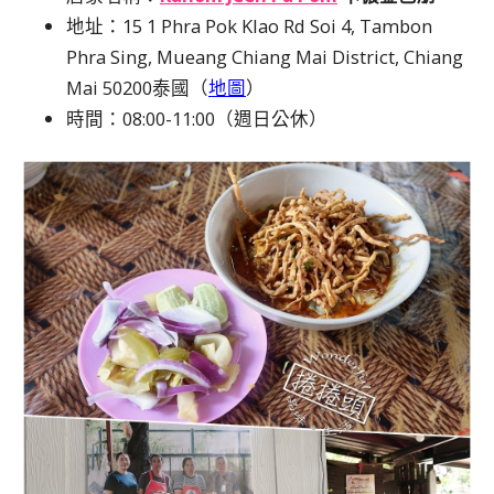
地址：15 1 Phra Pok Klao Rd Soi 4, Tambon
Phra Sing, Mueang Chiang Mai District, Chiang
Mai 50200泰國（
地圖
）
時間：08:00-11:00（週日公休）