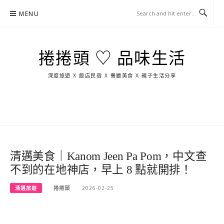
Skip
MENU
to
content
捲捲頭 ♡ 品味生活
深度旅遊 X 飯店民宿 X 餐廳美食 X 親子生活分享
玩
找
吃
找
跳
國
玩
宜
住
美
景
島
外
日
蘭
宿
食
點
這
旅
本
樣
遊
玩
清邁美食｜Kanom Jeen Pa Pom，中文查
不到的在地神店，早上 8 點就開排！
清邁旅遊
捲捲頭
2026-02-25