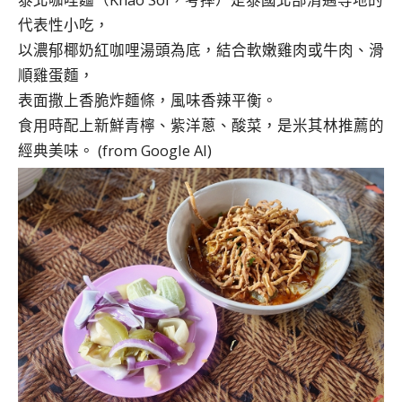
代表性小吃，
以濃郁椰奶紅咖哩湯頭為底，結合軟嫩雞肉或牛肉、滑
順雞蛋麵，
表面撒上香脆炸麵條，風味香辣平衡。
食用時配上新鮮青檸、紫洋蔥、酸菜，是米其林推薦的
經典美味。
(from Google AI)