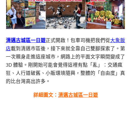
清邁古城區一日遊
正式開啟！包車司機把我們從
大象飯
店
載到清邁市區後，接下來就全靠自己雙腳探索了。第
一次親身走進這座城市，網路上的平面文字瞬間變成了
3D 體驗。剛開始可能會覺得這裡有點「亂」：交通瘋
狂、人行道破舊、小販環境隨興，整體的「自由度」真
的比台灣高出許多。
詳細圖文：
清邁古城區一日遊