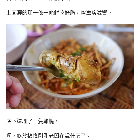
上面灑的那一條一條餅乾好脆，喀滋喀滋響。
底下還埋了一隻雞腿。
啊，終於搞懂剛剛老闆在說什麼了。