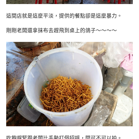
這間店就是這麼平淡，提供的餐點卻是這麼暴力。
剛剛老闆還拿抹布去趕飛到桌上的鴿子～～～～
吃飽趕緊跟老闆比手勢打個招呼，問可不可以拍。