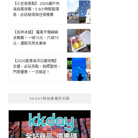
【小豆島景點】 2026瀨戶內
海自駕攻略，5-8小時輕鬆環
島，必訪秘境與住宿推薦
【吉祥冰城】 羅東平價綿綿
冰推薦！一球15元、六球70
元，濃郁天然水果味
【2026香港海洋公園攻略】
交通、必玩亮點、拍照聖地、
門票優惠，一次搞定！
KKDAY粉絲專屬折扣碼