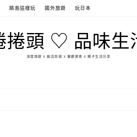
點
跳島這樣玩
國外旅遊
玩日本
捲捲頭 ♡ 品味生
深度旅遊 X 飯店民宿 X 餐廳美食 X 親子生活分享
玩
找
吃
找
跳
國
玩
宜
住
美
景
島
外
日
蘭
宿
食
點
這
旅
本
樣
遊
玩