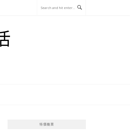
玩
找
吃
找
跳
國
玩
宜
住
美
景
島
外
日
活
蘭
宿
食
點
這
旅
本
樣
遊
玩
特價機票