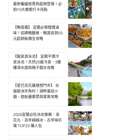
最新蝙蝠俠黑狗超萌登場！必
拍10大療癒打卡亮點
【鴨喜露】 宜蘭必買煙燻滷
味！招牌鴨腿骨、鴨賞皮與50
元起銅板價全攻略
【龍泉游泳池】 宜蘭平價冷
泉泳池！天然20度冷泉、3層
樓滑水道與親子戲水攻略
【星巴克花蓮理想門市】 台
版歐洲羊角村！湖畔童話小
鎮、遊船優惠票與賞景攻略
2026宜蘭必吃冰店推薦｜浪
花丸、百年綿綿冰、古早味叭
噗 TOP20 懶人包