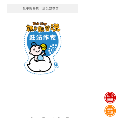
親子就醬玩「駐站部落客」