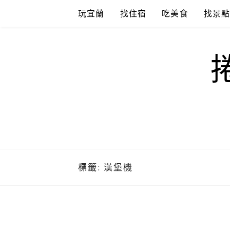
Skip
玩宜蘭
找住宿
吃美食
找景
to
content
標籤:
漢堡機