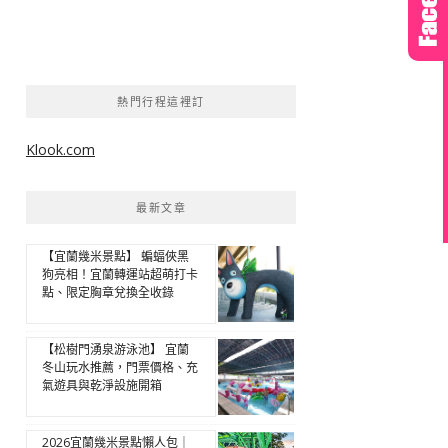
熱門行程這裡訂
Klook.com
最新文章
【宜蘭幾米景點】 蝙蝠俠黑
狗亮相！宜蘭轉運站超萌打卡
點、限定胸章兌換全收錄
【松樹門湧泉游泳池】 宜蘭
冬山玩水推薦，門票價格、充
氣遊具與乾淨設施開箱
2026宜蘭幾米景點懶人包｜