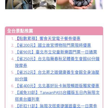
全台景點推薦
【
點數累積】饗食天堂電子餐劵優惠
【省200元】國立故宮博物院門票限時優惠
【省90元】臺北市立兒童新樂園門票一日通票
【省250元】台北指舞春秋足體養生會館60分鐘
按摩券
【省252元】台北昇之道健康養生會館全身油壓
80分鐘
【省400元】北北基好玩卡無限暢遊版獨家優惠
【減免33趴】TaiwanPASS台鐵版五日內無限次
搭乘台鐵列車
【折扣11趴】無限次搭乘捷運遊臺北一日票劵