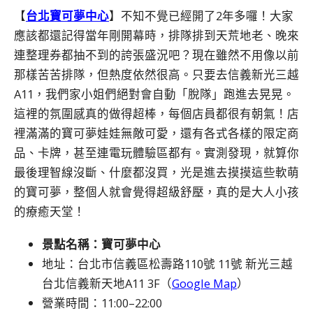
【
台北寶可夢中心
】不知不覺已經開了2年多囉！大家
應該都還記得當年剛開幕時，排隊排到天荒地老、晚來
連整理券都抽不到的誇張盛況吧？現在雖然不用像以前
那樣苦苦排隊，但熱度依然很高。只要去信義新光三越
A11，我們家小姐們絕對會自動「脫隊」跑進去晃晃。
這裡的氛圍感真的做得超棒，每個店員都很有朝氣！店
裡滿滿的寶可夢娃娃無敵可愛，還有各式各樣的限定商
品、卡牌，甚至連電玩體驗區都有。實測發現，就算你
最後理智線沒斷、什麼都沒買，光是進去摸摸這些軟萌
的寶可夢，整個人就會覺得超級舒壓，真的是大人小孩
的療癒天堂！
景點名稱：寶可夢中心
地址：台北市信義區松壽路110號 11號 新光三越
台北信義新天地A11 3F（
Google Map
）
營業時間：11:00–22:00