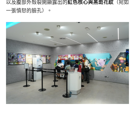
以及腹部外殼裂開顯露出的
紅色核心與黑斑花紋
（宛如
一張憤怒的臉孔）。