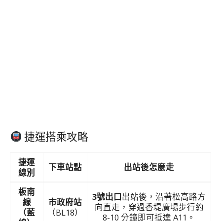
捷運搭乘攻略
捷運
下車站點
出站後怎麼走
線別
板南
3號出口
出站後，沿著松高路方
線
市政府站
向直走，穿過香堤廣場步行約
（藍
（BL18）
8-10 分鐘即可抵達 A11。