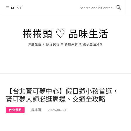
Skip
MENU
to
content
捲捲頭 ♡ 品味生活
深度旅遊 X 飯店民宿 X 餐廳美食 X 親子生活分享
玩
找
吃
找
跳
國
玩
宜
住
美
景
島
外
日
蘭
宿
食
點
這
旅
本
樣
遊
玩
【台北寶可夢中心】假日遛小孩首選，
寶可夢大師必逛周邊、交通全攻略
台北景點
捲捲頭
2026-06-21