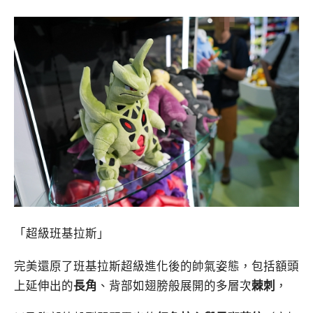
「超級班基拉斯」
完美還原了
班基拉斯
超級進化後的帥氣姿態，包括額頭
上延伸出的
長角
、背部如翅膀般展開的多層次
棘刺
，