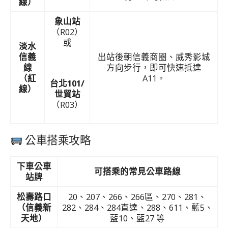
線）
象山站
（R02）
或
淡水
信義
出站後朝信義商圈、威秀影城
線
方向步行，即可快速抵達
（紅
A11。
台北101/
線）
世貿站
（R03）
公車搭乘攻略
下車公車
可搭乘的常見公車路線
站牌
松壽路口
20、207、266、266區、270、281、
（信義新
282、284、284直達、288、611、藍5、
天地）
藍10、藍27 等