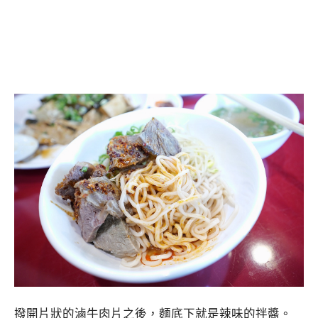
撥開片狀的滷牛肉片之後，麵底下就是辣味的拌醬。