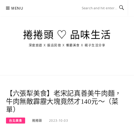
Skip
MENU
to
content
捲捲頭 ♡ 品味生活
深度旅遊 X 飯店民宿 X 餐廳美食 X 親子生活分享
玩
找
吃
找
跳
國
玩
宜
住
美
景
島
外
日
蘭
宿
食
點
這
旅
本
樣
遊
玩
【六張犁美食】老宋記真善美牛肉麵，
牛肉無敵霹靂大塊竟然才140元～（菜
單）
台北美食
捲捲頭
2023-10-03