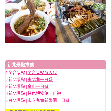
新北景點推薦
1.全台景點|
全台景點懶人包
2.新北景點|
東北角一日遊
3.新北景點|
金山一日遊
4.新北景點|
特色博物館一日遊
5.
台北景點
|
市立兒童新樂園一日遊