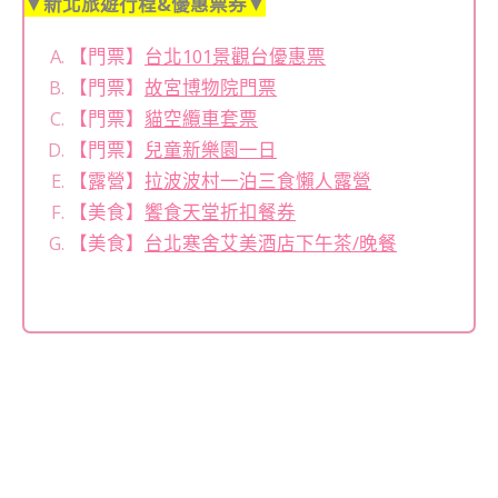
▼新北旅遊行程&優惠票券▼
【門票】
台北101景觀台優惠票
【門票】
故宮博物院門票
【門票】
貓空纜車套票
【門票】
兒童新樂園一日
【露營】
拉波波村一泊三食懶人露營
【美食】
饗食天堂折扣餐券
【美食】
台北寒舍艾美酒店下午茶/晚餐