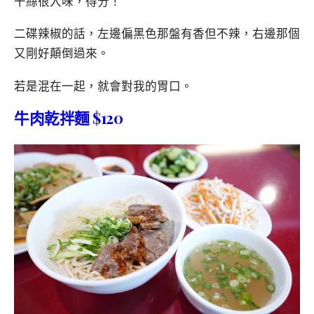
干絲很入味，得分！
二碟辣椒的話，左邊偏黑色那盤有香但不辣，右邊那個
又剛好顛倒過來。
若是混在一起，就會對我的胃口。
牛肉乾拌麵 $120