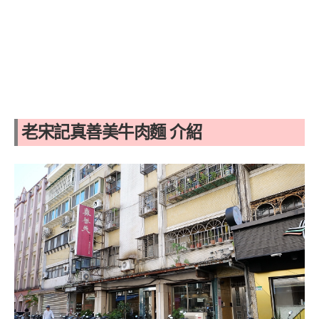
老宋記真善美牛肉麵 介紹