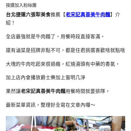
按讚加入粉絲團
台北捷運六張犁美食
推薦【
老宋記真善美牛肉麵
】介
紹！
全店最強就是牛肉麵了，用餐時段直接客滿，
還有滷菜是招牌非點不可，都是任君挑選喜歡啥就點啥
大塊的牛肉吃起來很過癮，紅燒湯頭有中藥的香氣，
加上店內會播放爵士樂加上窗明几淨
果然讓
老宋記真善美牛肉麵
用餐時間就要排隊，
最新菜單資訊，整理好全寫在文章內囉～