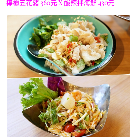
檸檬五花豬 360元 X 酸辣拌海鮮 430元