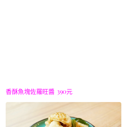
香酥魚塊佐羅旺醬 390元