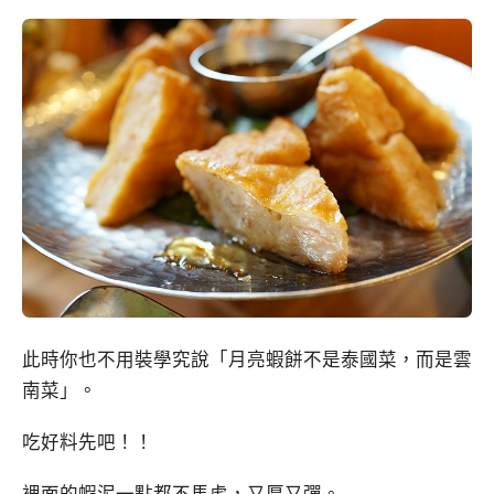
此時你也不用裝學究說「月亮蝦餅不是泰國菜，而是雲
南菜」。
吃好料先吧！！
裡面的蝦泥一點都不馬虎，又厚又彈。