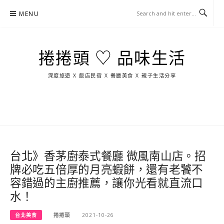
Skip
MENU
to
content
捲捲頭 ♡ 品味生活
深度旅遊 X 飯店民宿 X 餐廳美食 X 親子生活分享
玩
找
吃
找
跳
國
玩
宜
住
美
景
島
外
日
蘭
宿
食
點
這
旅
本
樣
遊
玩
台北》香茅廚泰式餐廳 微風南山店。招
牌必吃五倍厚的月亮蝦餅，還有老饕不
容錯過的主廚推薦，讓你光看就直流口
水！
台北美食
捲捲頭
2021-10-26