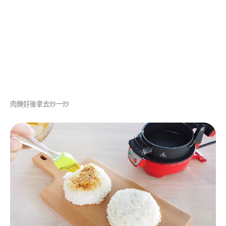
肉醃好後拿去炒一炒