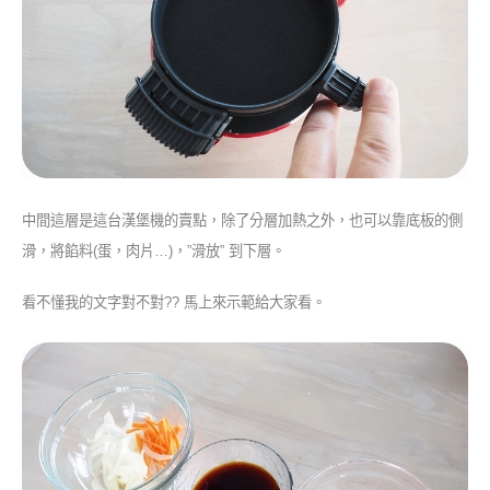
中間這層是這台漢堡機的賣點，除了分層加熱之外，也可以靠底板的側
滑，將餡料(蛋，肉片…)，”滑放” 到下層。
看不懂我的文字對不對?? 馬上來示範給大家看。