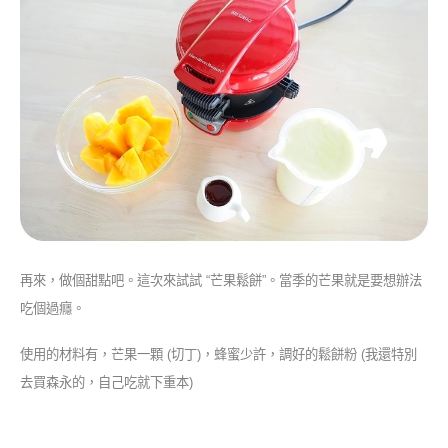
再來，做個甜點吧。這次來試試 “芒果鬆餅”。當季的芒果就是要想辦法
吃個過癮。
使用的材料有，芒果一顆 (切丁)，蜂蜜少許，調好的鬆餅粉 (我還特別
去買森永的，自己吃就下重本)