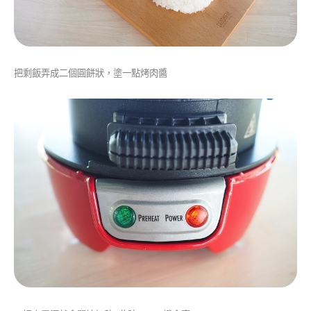
把剩飯弄成二個圓餅狀，塗一點烤肉醬