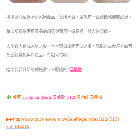
捲捲頭介紹過不少家用產品，從淨水器，菜瓜布一直到優格機都試過。
每次都覺得家用產品的創意與實用性遠超過一般人的想像。
大多數人組成家庭之後，基本電器添購完成之後，就很少去看這方面有
甚麼新變化與新產品，有點可惜啊。
這次我要介紹的就是很少人聽過的 “
漢堡機
“。
美國
Hamilton
Beach
漢美馳
ST29
多
功能
漢堡
機
▶▶
http://www.quoview.com.tw/SalePage/Index/3224515?
cid=142216