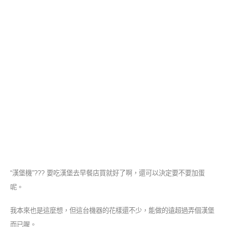
“漢堡機”??? 要吃漢堡去早餐店買就好了啊，還可以決定要不要加蛋
呢。
我本來也是這麼想，但這台機器的花樣還不少，能做的遠超過弄個漢堡
而已喔。