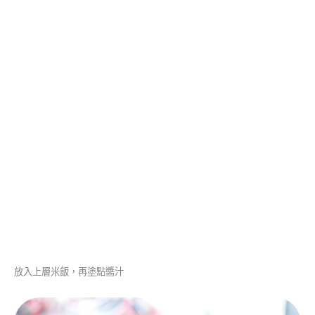
放入上層米飯，再塗點醬汁