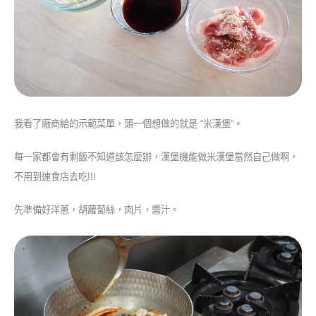
我看了廠商給的示範菜單，頭一個想做的就是 “米漢堡”。
每一家都會有剩飯不知道該怎麼辦，漢堡機能做米漢堡當然自己做啊，
不用到速食店去吃!!!
先準備好洋蔥，胡蘿蔔絲，肉片，醬汁。