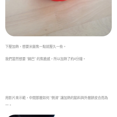
下壓加熱，想要米飯焦一點就壓久一些。
我們當然想要 “鍋巴” 的焦脆感，所以加熱了約4分鐘。
用影片來示範，中間那層如何 “側滑” 讓加熱的餡料與外層餅皮合而為
一。