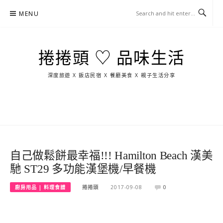
Skip
MENU
to
content
捲捲頭 ♡ 品味生活
深度旅遊 X 飯店民宿 X 餐廳美食 X 親子生活分享
玩
找
吃
找
跳
國
玩
宜
住
美
景
島
外
日
蘭
宿
食
點
這
旅
本
樣
遊
玩
自己做鬆餅最幸福!!! Hamilton Beach 漢美
馳 ST29 多功能漢堡機/早餐機
廚房用品 | 料理食譜
捲捲頭
2017-09-08
0