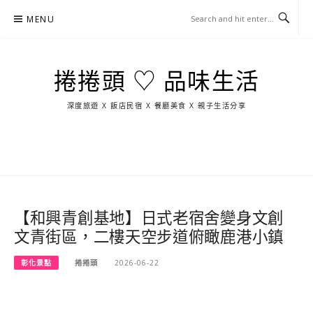
Skip
MENU
to
content
捲捲頭 ♡ 品味生活
深度旅遊 X 飯店民宿 X 餐廳美食 X 親子生活分享
玩
找
吃
找
跳
國
玩
宜
住
美
景
島
外
日
蘭
宿
食
點
這
旅
本
樣
遊
玩
【和興青創基地】日式老宿舍變身文創
文青街區，二樓天空步道俯瞰鹿港小鎮
彰化景點
捲捲頭
2026-06-22