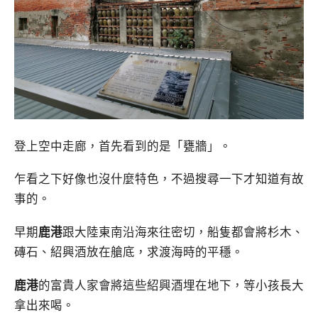
登上空中走廊，首先看到的是「甕牆」。
乍看之下好像也沒什麼特色，不過搜尋一下才知道有故
事的。
早期
鹿港
跟大陸東南沿海來往密切，船隻都會將杉木、
磚石、紹興酒放在艙底，求渡海時的平穩。
鹿港
的富貴人家會將這些紹興酒埋在地下，等小孩長大
拿出來喝。