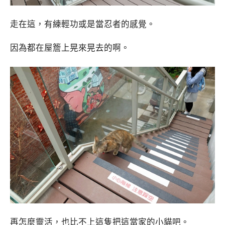
走在這，有練輕功或是當忍者的感覺。
因為都在屋簷上晃來晃去的啊。
再怎麼靈活，也比不上這隻把這當家的小貓吧。