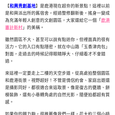
【
和興靑創基地
】是鹿港現在超夯的新景點！這裡以前
是和興派出所的舊宿舍，經過整修翻新後，搖身一變成
為充滿年輕人創意的文創園區，大家還給它一個「
鹿港
審計新村
」的美稱。
雖然園區不大、甚至可以說有點迷你，但裡面真的很有
活力。它的入口有點隱密，就在中山路「玉香津肉包」
對面，走過去的時候記得眼睛睜大、仔細看才不會錯
過。
來這裡一定要走上二樓的天空步道，從高處拍整個園區
和鹿港街景，視野超好！不管是情侶約會、家庭出遊還
是攝影同好，都很適合來這取景。像是復古的甕牆、餅
模裝飾，還有小巷轉角處的自然光影，隨便拍都超有質
感。
如果你的腿力夠，很推薦像我們一樣，花大約三個小時