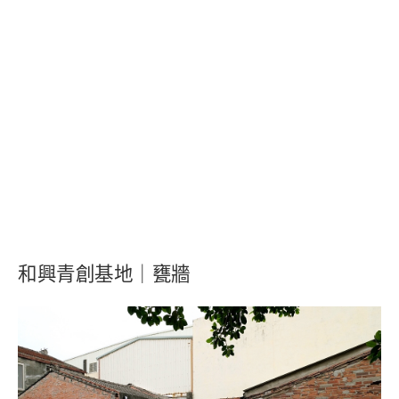
和興青創基地
｜
甕牆