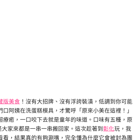
藏版美食
！沒有大招牌、沒有浮誇裝潢，低調到你可能
門口阿姨在洗蛋糕模具，才驚呼「原來小美在這裡！」
超療癒，一口咬下去就是童年的味道。口味有五種，原
怪大家來都是一串一串搬回家。這次趁著到
彰化
玩，我
看看，結果真的有夠涮嘴，完全懂為什麼它會被封為團