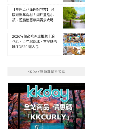
【星巴克花蓮理想門市】 台
版歐洲羊角村！湖畔童話小
鎮、遊船優惠票與賞景攻略
2026宜蘭必吃冰店推薦｜浪
花丸、百年綿綿冰、古早味叭
噗 TOP20 懶人包
KKDAY粉絲專屬折扣碼