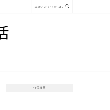
玩
找
吃
找
跳
國
玩
宜
住
美
景
島
外
日
活
蘭
宿
食
點
這
旅
本
樣
遊
玩
特價機票