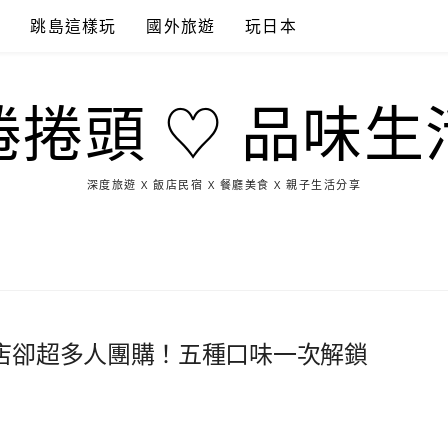
點
跳島這樣玩
國外旅遊
玩日本
捲捲頭 ♡ 品味生
深度旅遊 X 飯店民宿 X 餐廳美食 X 親子生活分享
玩
找
吃
找
跳
國
玩
宜
住
美
景
島
外
日
蘭
宿
食
點
這
旅
本
樣
遊
玩
店卻超多人團購！五種口味一次解鎖