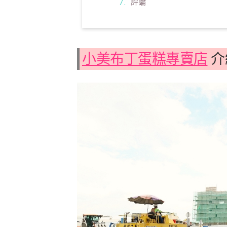
評論
小美布丁蛋糕專賣店
介