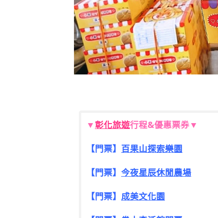
▼
彰化旅遊
行程&優惠票券▼
【門票】
百果山探索樂園
【門票】
今夜星辰休閒農場
【門票】
成美文化園