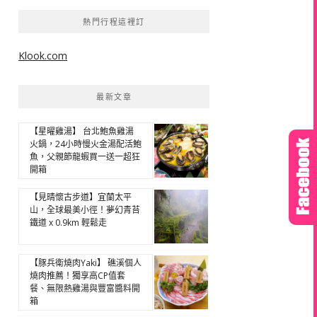
熱門行程這裡訂
Klook.com
最新文章
【星曜雞湯】 台北鮑魚雞湯
火鍋，24小時慢火金湯配活鮑
魚，父親節龍蝦買一送一超狂
開箱
【見晴懷古步道】宜蘭太平
山，全球最美小徑！夢幻青苔
鐵道 x 0.9km 輕鬆走
【豚兵衛燒肉Yaki】 礁溪個人
燒肉推薦！獨享高CP值套
餐、無限熱雞湯與豐富醬料開
箱