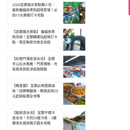
2026宜蘭幾米景點懶人包｜
最新蝙蝠俠黑狗超萌登場！必
拍10大療癒打卡亮點
【宜蘭幾米景點】 蝙蝠俠黑
狗亮相！宜蘭轉運站超萌打卡
點、限定胸章兌換全收錄
【松樹門湧泉游泳池】 宜蘭
冬山玩水推薦，門票價格、充
氣遊具與乾淨設施開箱
【鴨喜露】 宜蘭必買煙燻滷
味！招牌鴨腿骨、鴨賞皮與50
元起銅板價全攻略
【龍泉游泳池】 宜蘭平價冷
泉泳池！天然20度冷泉、3層
樓滑水道與親子戲水攻略