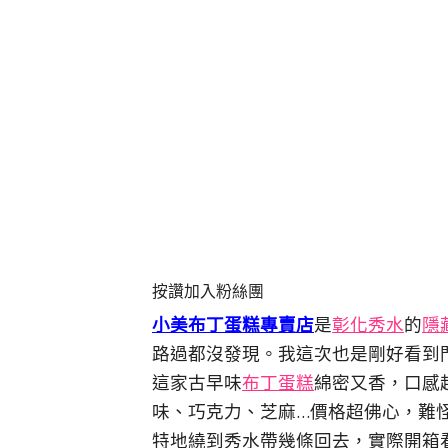
按讚加入粉絲團
小美布丁蛋糕專賣店
是
彰化秀水
的
隱
路過都沒發現。我這次也是剛好看到
這家古早味
布丁蛋糕
綿密又香，口感
味、巧克力、芝麻…價格超佛心，難
特地繞到秀水帶幾條回去，實際開箱