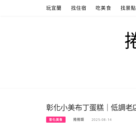
Skip
玩宜蘭
找住宿
吃美食
找景
to
content
彰化小美布丁蛋糕｜低調老
捲捲頭
2025-08-14
彰化美食