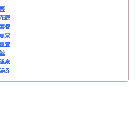
票
花鹿
套餐
惠票
惠票
鯨
溫泉
湯券