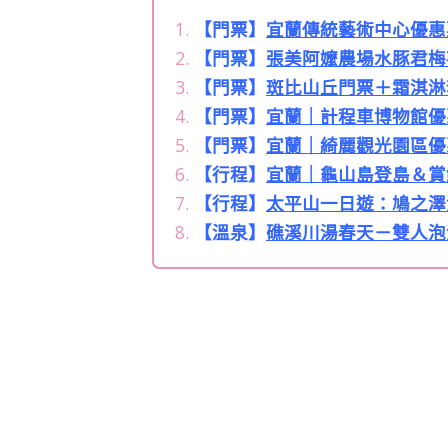
【門票】
宜蘭傳統藝術中心優惠
【門票】
張美阿嬤農場水豚君梅
【門票】
斑比山丘門票＋霜淇淋
【門票】
宜蘭｜計程車博物館優
【門票】
宜蘭｜綺麗觀光園區優
【行程】
宜蘭｜龜山島登島＆賞
【行程】
太平山一日遊：鳩之澤
【溫泉】
礁溪川湯春天－雙人泡