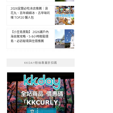
2026宜蘭必吃冰店推薦｜浪
花丸、百年綿綿冰、古早味叭
噗 TOP20 懶人包
【小豆島景點】 2026瀨戶內
海自駕攻略，5-8小時輕鬆環
島，必訪秘境與住宿推薦
KKDAY粉絲專屬折扣碼