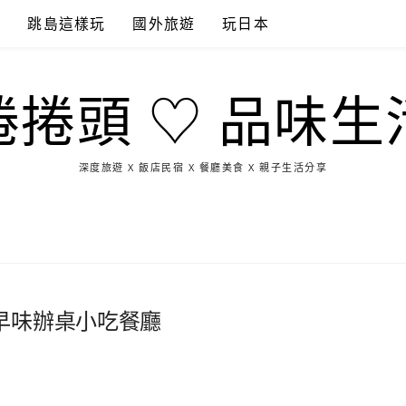
點
跳島這樣玩
國外旅遊
玩日本
捲捲頭 ♡ 品味生
深度旅遊 X 飯店民宿 X 餐廳美食 X 親子生活分享
玩
找
吃
找
跳
國
玩
宜
住
美
景
島
外
日
蘭
宿
食
點
這
旅
本
樣
遊
玩
早味辦桌小吃餐廳