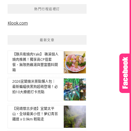
熱門行程這裡訂
Klook.com
最新文章
【豚兵衛燒肉Yaki】 礁溪個人
燒肉推薦！獨享高CP值套
餐、無限熱雞湯與豐富醬料開
箱
2026宜蘭幾米景點懶人包｜
最新蝙蝠俠黑狗超萌登場！必
拍10大療癒打卡亮點
【見晴懷古步道】宜蘭太平
山，全球最美小徑！夢幻青苔
鐵道 x 0.9km 輕鬆走