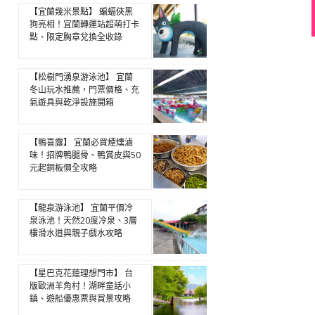
【宜蘭幾米景點】 蝙蝠俠黑
狗亮相！宜蘭轉運站超萌打卡
點、限定胸章兌換全收錄
【松樹門湧泉游泳池】 宜蘭
冬山玩水推薦，門票價格、充
氣遊具與乾淨設施開箱
【鴨喜露】 宜蘭必買煙燻滷
味！招牌鴨腿骨、鴨賞皮與50
元起銅板價全攻略
【龍泉游泳池】 宜蘭平價冷
泉泳池！天然20度冷泉、3層
樓滑水道與親子戲水攻略
【星巴克花蓮理想門市】 台
版歐洲羊角村！湖畔童話小
鎮、遊船優惠票與賞景攻略