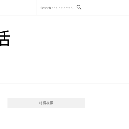
玩
找
吃
找
跳
國
玩
宜
住
美
景
島
外
日
活
蘭
宿
食
點
這
旅
本
樣
遊
玩
特價機票