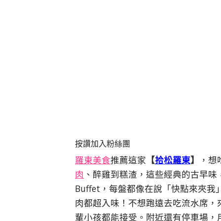
按讚加入粉絲團
羅東美食
推薦這家
【
拾松羅東
】
，想
肉
、醉雞到糕渣，這些經典的古早味
Buffet，每盤都像在說「快點來
肉都超入味！不想跑遠去吃流水席，
輩小孩都能接受。附近還有停車場，