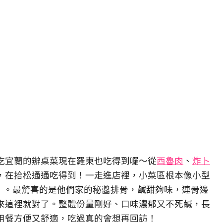
吃宜蘭的辦桌菜現在羅東也吃得到囉～從
西魯肉
、
炸卜
，在拾松通通吃得到！一走進店裡，小菜區根本像小型
夾我」。最驚喜的是他們家的秘醬排骨，鹹甜夠味，連骨邊
來這裡就對了。整體份量剛好、口味濃郁又不死鹹，長
用餐方便又舒適，吃過真的會想再回訪！