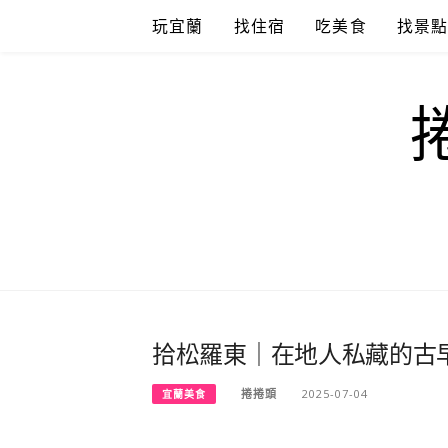
Skip
玩宜蘭
找住宿
吃美食
找景
to
content
拾松羅東｜在地人私藏的古
捲捲頭
2025-07-04
宜蘭美食