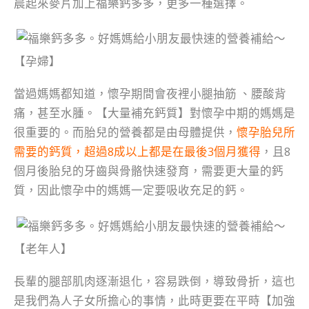
晨起來麥片加上福樂鈣多多，更多一種選擇。
【孕婦
】
當過媽媽都知道，懷孕期間會夜裡小腿抽筋 、腰酸背
痛，甚至水腫。
【大量補充
鈣質
】對懷孕中期的媽媽是
很重要的。而
胎兒的營養都是由母體提供，
懷孕胎兒所
需要的鈣質，超過8成以上都是在最後3個月獲得
，且8
個月後胎兒的牙齒與骨骼快速發育，需要更大量的鈣
質，因此懷孕中的媽媽一定要吸收充足的鈣。
【老年人
】
長輩的腿部肌肉逐漸退化，容易跌倒，導致骨折，這也
是我們為人子女所擔心的事情，此時更要在平時【
加強