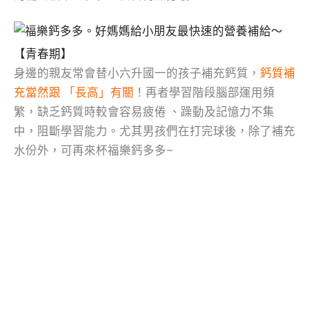
【青春
期
】
身邊的親友常會替小六升國一的孩子補充鈣質，
鈣質補
充當然跟 「長高」有關
！再者學習階段腦部運用頻
繁，缺乏鈣質時較會容易疲倦 、躁動及記憶力不集
中，阻斷學習能力。尤其男孩們在打完球後，除了補充
水份外，可再來杯福樂鈣多多~