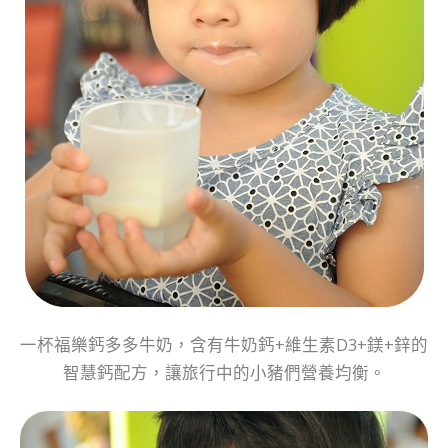
一杯福樂鈣多多牛奶，含有牛奶鈣+維生素D3+鎂+鋅的
智慧鈣配方，讓旅行中的小豬們營養均衡。