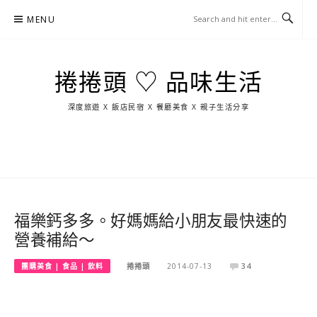
Skip
MENU
to
content
捲捲頭 ♡ 品味生活
深度旅遊 X 飯店民宿 X 餐廳美食 X 親子生活分享
玩
找
吃
找
跳
國
玩
宜
住
美
景
島
外
日
蘭
宿
食
點
這
旅
本
樣
遊
玩
福樂鈣多多。好媽媽給小朋友最快速的
營養補給～
團購美食 | 食品 | 飲料
捲捲頭
2014-07-13
34