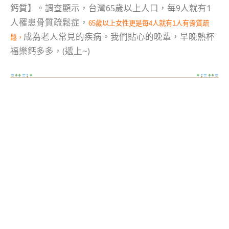
鈣質
】。調查顯示，台灣65歲以上人口，每9人就有1
人罹患骨質疏鬆症，
65
歲以上女性更是每
4
人就有
1
人有骨質疏
成為老人常見的疾病。我們貼心的晚輩，早晚熱杯
鬆，
福樂鈣多多，(遞上~)