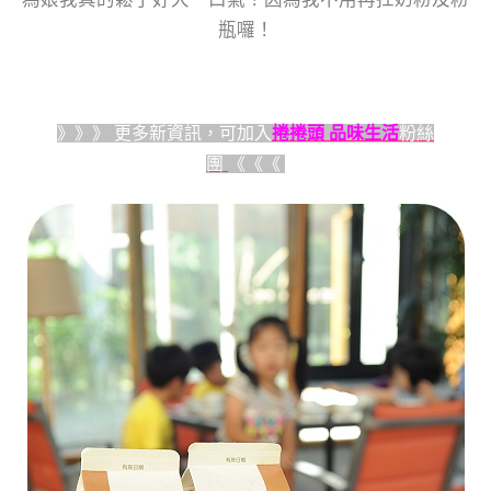
瓶囉！
》》》 更多新資訊，可加入
捲捲頭 品味生活
粉絲
團
《《《