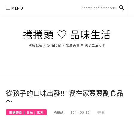
Skip
MENU
to
content
捲捲頭 ♡ 品味生活
深度旅遊 X 飯店民宿 X 餐廳美食 X 親子生活分享
玩
找
吃
找
跳
國
玩
宜
住
美
景
島
外
日
蘭
宿
食
點
這
旅
本
樣
遊
玩
從孩子的口味出發!!! 饗在家寶寶副食品
～
團購美食 | 食品 | 飲料
捲捲頭
2014-05-13
8