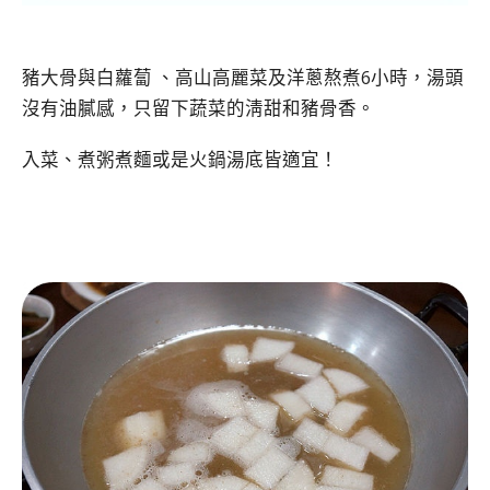
豬大骨與白蘿蔔 、高山高麗菜及洋蔥熬煮6小時，湯頭
沒有油膩感，只留下蔬菜的淸甜和豬骨香。
入菜、煮粥煮麵或是火鍋湯底皆適宜！