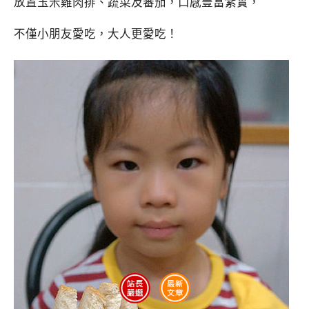
放置玉米雞肉排、蔬菜及蕃茄，口感豐富紮實，
不僅小朋友愛吃，大人更愛吃！