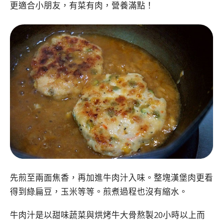
更適合小朋友，有菜有肉，營養滿點！
先煎至兩面焦香，再加進牛肉汁入味。整塊漢堡肉更看
得到綠扁豆，玉米等等。煎煮過程也沒有縮水。
牛肉汁是以甜味蔬菜與烘烤牛大骨熬製20小時以上而