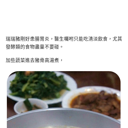
瑞瑞豬剛好患腸胃炎，醫生囑咐只能吃淸淡飲食，尤其
發酵類的食物盡量不要碰。
加些蔬菜進去豬骨高湯煮，