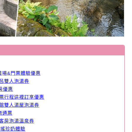
蘭農場&門票體驗優惠
風呂雙人泡湯券
房優惠
套票行程這裡訂享優惠
漾館雙人湯屋泡湯券
玩樂通票
人客房泡湯溫泉券
手搖珍奶體驗