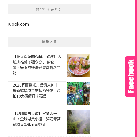
熱門行程這裡訂
Klook.com
最新文章
【豚兵衛燒肉Yaki】 礁溪個人
燒肉推薦！獨享高CP值套
餐、無限熱雞湯與豐富醬料開
箱
2026宜蘭幾米景點懶人包｜
最新蝙蝠俠黑狗超萌登場！必
拍10大療癒打卡亮點
【見晴懷古步道】宜蘭太平
山，全球最美小徑！夢幻青苔
鐵道 x 0.9km 輕鬆走