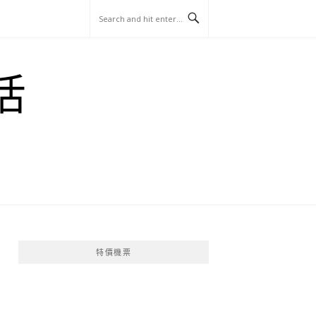
玩
找
吃
找
跳
國
玩
宜
住
美
景
島
外
日
活
蘭
宿
食
點
這
旅
本
樣
遊
玩
特價機票