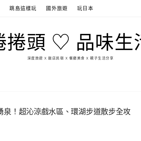
點
跳島這樣玩
國外旅遊
玩日本
捲捲頭 ♡ 品味生
深度旅遊 X 飯店民宿 X 餐廳美食 X 親子生活分享
玩
找
吃
找
跳
國
玩
宜
住
美
景
島
外
日
蘭
宿
食
點
這
旅
本
樣
遊
玩
湧泉！超沁涼戲水區、環湖步道散步全攻