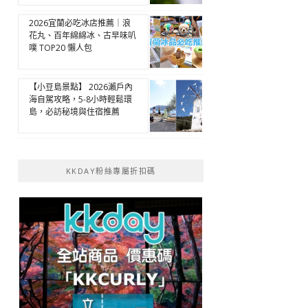
2026宜蘭必吃冰店推薦｜浪
花丸、百年綿綿冰、古早味叭
噗 TOP20 懶人包
【小豆島景點】 2026瀨戶內
海自駕攻略，5-8小時輕鬆環
島，必訪秘境與住宿推薦
KKDAY粉絲專屬折扣碼