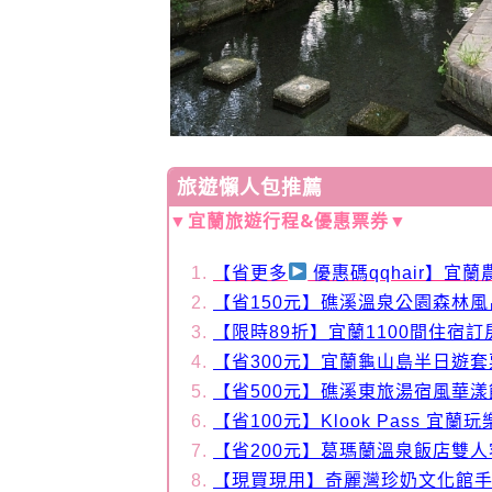
旅遊懶人包推薦
▼宜蘭旅遊行程&優惠票券▼
【
省更多
優惠碼qqhair】宜
【省150元】礁溪溫泉公園森林
【限時89折】宜蘭1100間住宿訂
【省300元】宜蘭龜山島半日遊
【省500元】礁溪東旅湯宿風華
【省100元】Klook Pass 宜蘭
【省200元】葛瑪蘭溫泉飯店雙
【現買現用】奇麗灣珍奶文化館