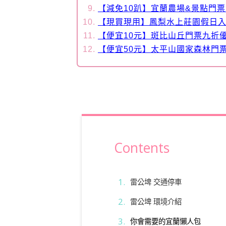
【減免10趴】宜蘭農場&景點門
【現買現用】鳳梨水上莊園假日
【便宜10元】斑比山丘門票九折
【便宜50元】太平山國家森林門
Contents
雷公埤 交通停車
雷公埤 環境介紹
你會需要的宜蘭懶人包