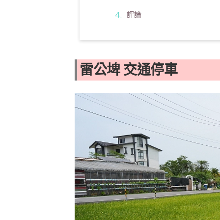
評論
雷公埤 交通停車