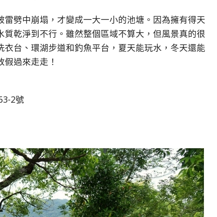
被雷劈中崩塌，才變成一大一小的池塘。因為擁有得天
水質乾淨到不行。雖然整個區域不算大，但風景真的很
洗衣台、環湖步道和釣魚平台，夏天能玩水，冬天還能
放假過來走走！
3-2號