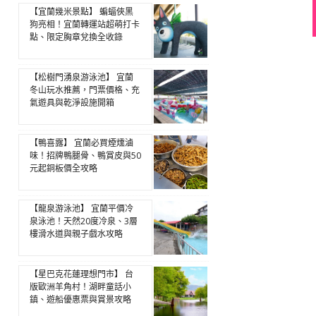
【宜蘭幾米景點】 蝙蝠俠黑
狗亮相！宜蘭轉運站超萌打卡
點、限定胸章兌換全收錄
【松樹門湧泉游泳池】 宜蘭
冬山玩水推薦，門票價格、充
氣遊具與乾淨設施開箱
【鴨喜露】 宜蘭必買煙燻滷
味！招牌鴨腿骨、鴨賞皮與50
元起銅板價全攻略
【龍泉游泳池】 宜蘭平價冷
泉泳池！天然20度冷泉、3層
樓滑水道與親子戲水攻略
【星巴克花蓮理想門市】 台
版歐洲羊角村！湖畔童話小
鎮、遊船優惠票與賞景攻略