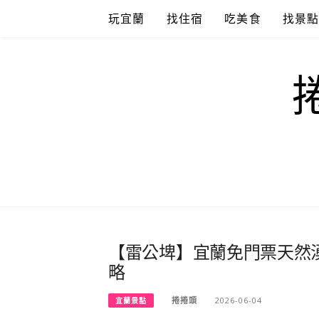
Skip
玩宜蘭
找住宿
吃美食
找景
to
content
【雷公埤】宜蘭免門票天然
略
捲捲頭
2026-06-04
宜蘭景點