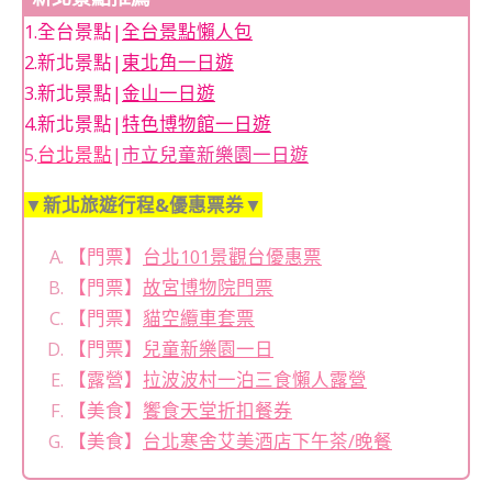
1.全台景點|
全台景點懶人包
2.新北景點|
東北角一日遊
3.新北景點|
金山一日遊
4.新北景點|
特色博物館一日遊
5.
台北景點
|
市立兒童新樂園一日遊
▼新北旅遊行程&優惠票券▼
【門票】
台北101景觀台優惠票
【門票】
故宮博物院門票
【門票】
貓空纜車套票
【門票】
兒童新樂園一日
【露營】
拉波波村一泊三食懶人露營
【美食】
饗食天堂折扣餐券
【美食】
台北寒舍艾美酒店下午茶/晚餐