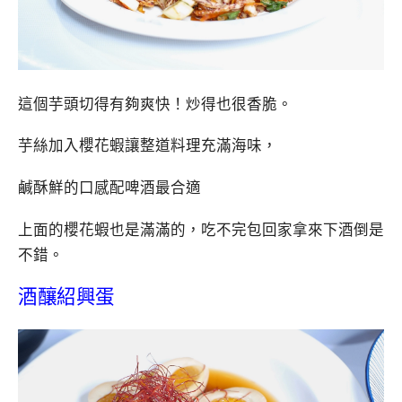
這個芋頭切得有夠爽快！炒得也很香脆。
芋絲加入櫻花蝦讓整道料理充滿海味，
鹹酥鮮的口感配啤酒最合適
上面的櫻花蝦也是滿滿的，吃不完包回家拿來下酒倒是
不錯。
酒釀紹興蛋