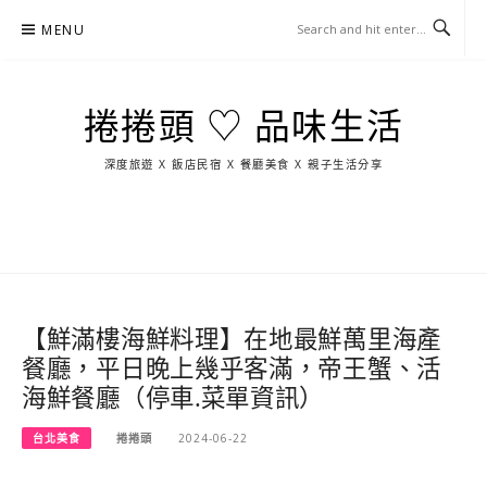
Skip
MENU
to
content
捲捲頭 ♡ 品味生活
深度旅遊 X 飯店民宿 X 餐廳美食 X 親子生活分享
玩
找
吃
找
跳
國
玩
宜
住
美
景
島
外
日
蘭
宿
食
點
這
旅
本
樣
遊
玩
【鮮滿樓海鮮料理】在地最鮮萬里海產
餐廳，平日晚上幾乎客滿，帝王蟹、活
海鮮餐廳（停車.菜單資訊）
台北美食
捲捲頭
2024-06-22