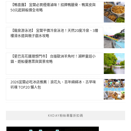
【鴨喜露】 宜蘭必買煙燻滷味！招牌鴨腿骨、鴨賞皮與
50元起銅板價全攻略
【龍泉游泳池】 宜蘭平價冷泉泳池！天然20度冷泉、3層
樓滑水道與親子戲水攻略
【星巴克花蓮理想門市】 台版歐洲羊角村！湖畔童話小
鎮、遊船優惠票與賞景攻略
2026宜蘭必吃冰店推薦｜浪花丸、百年綿綿冰、古早味
叭噗 TOP20 懶人包
KKDAY粉絲專屬折扣碼