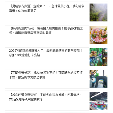
【見晴懷古步道】宜蘭太平山，全球最美小徑！夢幻青苔
鐵道 x 0.9km 輕鬆走
【豚兵衛燒肉Yaki】 礁溪個人燒肉推薦！獨享高CP值套
餐、無限熱雞湯與豐富醬料開箱
2026宜蘭幾米景點懶人包｜最新蝙蝠俠黑狗超萌登場！
必拍10大療癒打卡亮點
【宜蘭幾米景點】 蝙蝠俠黑狗亮相！宜蘭轉運站超萌打
卡點、限定胸章兌換全收錄
【松樹門湧泉游泳池】 宜蘭冬山玩水推薦，門票價格、
充氣遊具與乾淨設施開箱