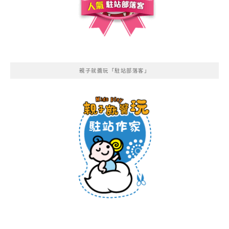
親子就醬玩「駐站部落客」