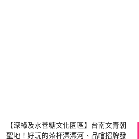
【深緣及水善糖文化園區】台南文青朝
聖地！好玩的茶杯漂漂河、品嚐招牌發