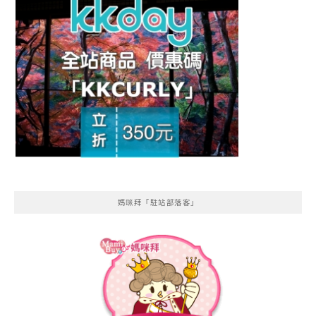
媽咪拜「駐站部落客」