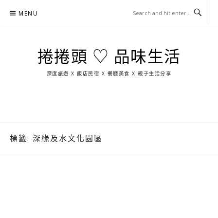
Skip
MENU
to
content
捲捲頭 ♡ 品味生活
深度旅遊 X 飯店民宿 X 餐廳美食 X 親子生活分享
玩
找
吃
找
跳
國
玩
宜
住
美
景
島
外
日
蘭
宿
食
點
這
旅
本
樣
遊
玩
標籤:
深緣及水文化園區