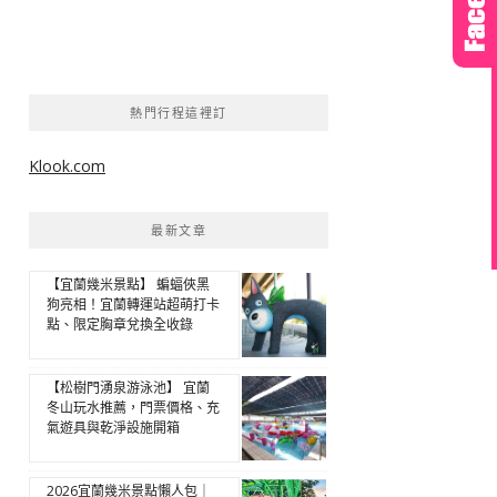
熱門行程這裡訂
Klook.com
最新文章
【宜蘭幾米景點】 蝙蝠俠黑
狗亮相！宜蘭轉運站超萌打卡
點、限定胸章兌換全收錄
【松樹門湧泉游泳池】 宜蘭
冬山玩水推薦，門票價格、充
氣遊具與乾淨設施開箱
2026宜蘭幾米景點懶人包｜