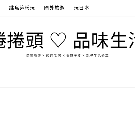
點
跳島這樣玩
國外旅遊
玩日本
捲捲頭 ♡ 品味生
深度旅遊 X 飯店民宿 X 餐廳美食 X 親子生活分享
玩
找
吃
找
跳
國
玩
宜
住
美
景
島
外
日
蘭
宿
食
點
這
旅
本
樣
遊
玩