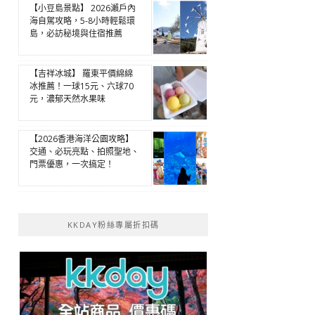
【小豆島景點】 2026瀨戶內
海自駕攻略，5-8小時輕鬆環
島，必訪秘境與住宿推薦
【吉祥冰城】 羅東平價綿綿
冰推薦！一球15元、六球70
元，濃郁天然水果味
【2026香港海洋公園攻略】
交通、必玩亮點、拍照聖地、
門票優惠，一次搞定！
KKDAY粉絲專屬折扣碼