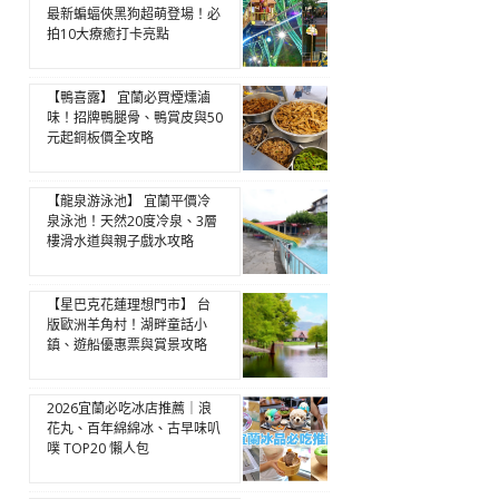
最新蝙蝠俠黑狗超萌登場！必
拍10大療癒打卡亮點
【鴨喜露】 宜蘭必買煙燻滷
味！招牌鴨腿骨、鴨賞皮與50
元起銅板價全攻略
【龍泉游泳池】 宜蘭平價冷
泉泳池！天然20度冷泉、3層
樓滑水道與親子戲水攻略
【星巴克花蓮理想門市】 台
版歐洲羊角村！湖畔童話小
鎮、遊船優惠票與賞景攻略
2026宜蘭必吃冰店推薦｜浪
花丸、百年綿綿冰、古早味叭
噗 TOP20 懶人包