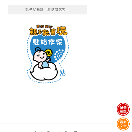
親子就醬玩「駐站部落客」