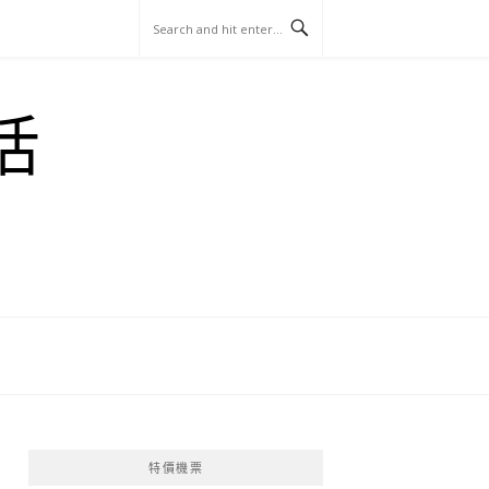
玩
找
吃
找
跳
國
玩
宜
住
美
景
島
外
日
活
蘭
宿
食
點
這
旅
本
樣
遊
玩
特價機票