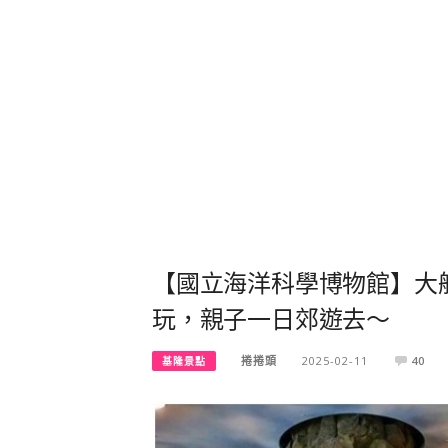
【國立海洋科學博物館】大
玩，親子一日郊遊去～
捲捲頭
2025-02-11
40
基隆景點