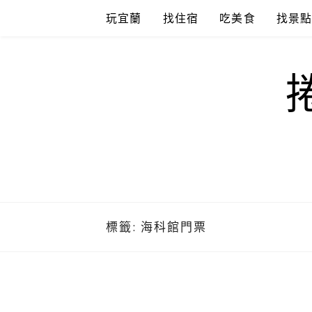
Skip
玩宜蘭
找住宿
吃美食
找景
to
content
標籤:
海科館門票