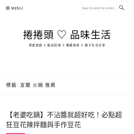
Skip
MENU
to
content
捲捲頭 ♡ 品味生活
深度旅遊 X 飯店民宿 X 餐廳美食 X 親子生活分享
玩
找
吃
找
跳
國
玩
宜
住
美
景
島
外
日
蘭
宿
食
點
這
旅
本
樣
遊
玩
標籤:
宜蘭 火鍋 推薦
【老婆吃鍋】不沾醬就超好吃！必點超
狂豆花辣拌麵與手作豆花