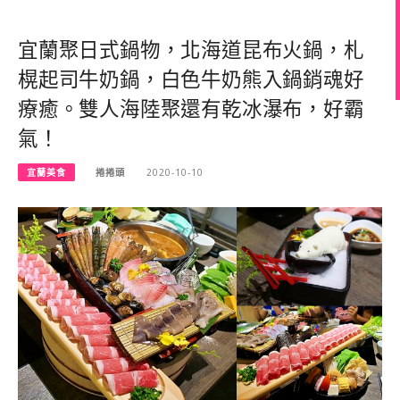
宜蘭聚日式鍋物，北海道昆布火鍋，札
榥起司牛奶鍋，白色牛奶熊入鍋銷魂好
療癒。雙人海陸聚還有乾冰瀑布，好霸
氣！
宜蘭美食
捲捲頭
2020-10-10