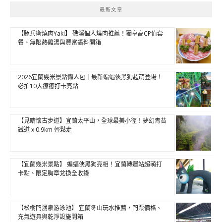
最新文章
【豚兵衛燒肉Yaki】 礁溪個人燒肉推薦！獨享高CP值套
餐、無限熱雞湯與豐富醬料開箱
2026宜蘭幾米景點懶人包｜最新蝙蝠俠黑狗超萌登場！
必拍10大療癒打卡亮點
【見晴懷古步道】宜蘭太平山，全球最美小徑！夢幻青苔
鐵道 x 0.9km 輕鬆走
【宜蘭幾米景點】 蝙蝠俠黑狗亮相！宜蘭轉運站超萌打
卡點、限定胸章兌換全收錄
【松樹門湧泉游泳池】 宜蘭冬山玩水推薦，門票價格、
充氣遊具與乾淨設施開箱