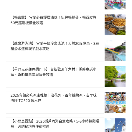
【鴨喜露】 宜蘭必買煙燻滷味！招牌鴨腿骨、鴨賞皮與
50元起銅板價全攻略
【龍泉游泳池】 宜蘭平價冷泉泳池！天然20度冷泉、3層
樓滑水道與親子戲水攻略
【星巴克花蓮理想門市】 台版歐洲羊角村！湖畔童話小
鎮、遊船優惠票與賞景攻略
2026宜蘭必吃冰店推薦｜浪花丸、百年綿綿冰、古早味
叭噗 TOP20 懶人包
【小豆島景點】 2026瀨戶內海自駕攻略，5-8小時輕鬆環
島，必訪秘境與住宿推薦