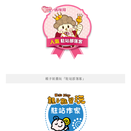
親子就醬玩「駐站部落客」