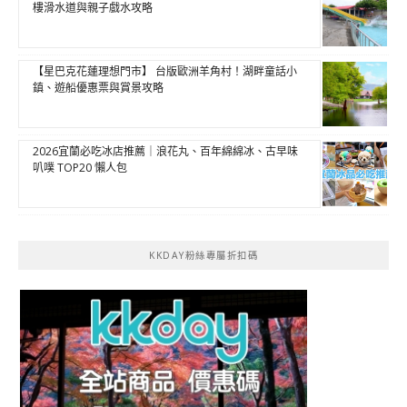
樓滑水道與親子戲水攻略
【星巴克花蓮理想門市】 台版歐洲羊角村！湖畔童話小
鎮、遊船優惠票與賞景攻略
2026宜蘭必吃冰店推薦｜浪花丸、百年綿綿冰、古早味
叭噗 TOP20 懶人包
KKDAY粉絲專屬折扣碼