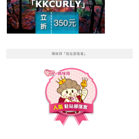
媽咪拜「駐站部落客」