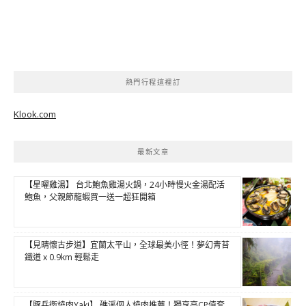
熱門行程這裡訂
Klook.com
最新文章
【星曜雞湯】 台北鮑魚雞湯火鍋，24小時慢火金湯配活
鮑魚，父親節龍蝦買一送一超狂開箱
【見晴懷古步道】宜蘭太平山，全球最美小徑！夢幻青苔
鐵道 x 0.9km 輕鬆走
【豚兵衛燒肉Yaki】 礁溪個人燒肉推薦！獨享高CP值套