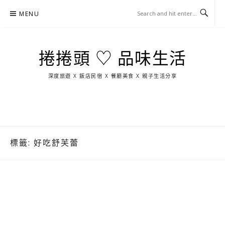
Skip
MENU
to
content
捲捲頭 ♡ 品味生活
深度旅遊 X 飯店民宿 X 餐廳美食 X 親子生活分享
玩
找
吃
找
跳
國
玩
宜
住
美
景
島
外
日
蘭
宿
食
點
這
旅
本
樣
遊
玩
標籤:
好吃舒芙蕾