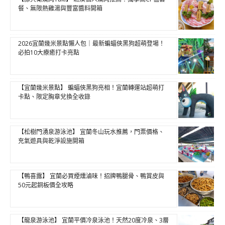
餐、無限熱雞湯與豐富醬料開箱
2026宜蘭幾米景點懶人包｜最新蝙蝠俠黑狗超萌登場！
必拍10大療癒打卡亮點
【宜蘭幾米景點】 蝙蝠俠黑狗亮相！宜蘭轉運站超萌打
卡點、限定胸章兌換全收錄
【松樹門湧泉游泳池】 宜蘭冬山玩水推薦，門票價格、
充氣遊具與乾淨設施開箱
【鴨喜露】 宜蘭必買煙燻滷味！招牌鴨腿骨、鴨賞皮與
50元起銅板價全攻略
【龍泉游泳池】 宜蘭平價冷泉泳池！天然20度冷泉、3層