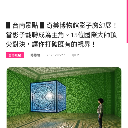
▋台南景點 ▋奇美博物館影子魔幻展！
當影子翻轉成為主角。15位國際大師頂
尖對決，讓你打破既有的視界！
台南景點
捲捲頭
2020-02-27
2