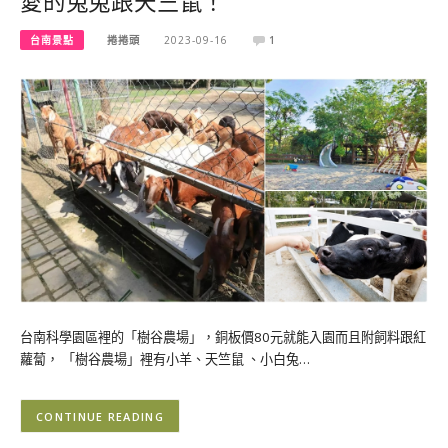
愛的兔兔跟天竺鼠！
台南景點
捲捲頭
2023-09-16
1
台南科學園區裡的「樹谷農場」，銅板價80元就能入園而且附飼料跟紅
蘿蔔， 「樹谷農場」裡有小羊、天竺鼠 、小白兔…
CONTINUE READING