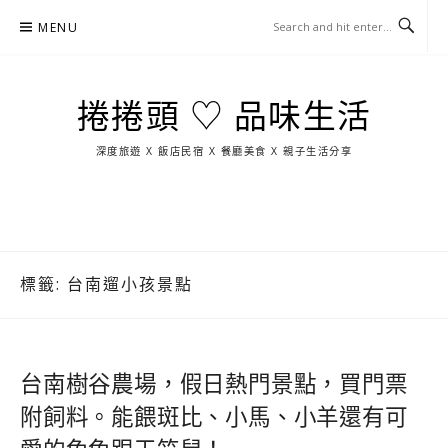
Skip
MENU
to
content
捲捲頭 ♡ 品味生活
深度旅遊 X 飯店民宿 X 餐廳美食 X 親子生活分享
玩
找
吃
找
跳
國
玩
宜
住
美
景
島
外
日
蘭
宿
食
點
這
旅
本
樣
遊
玩
標籤:
台南遛小孩景點
台南樹谷農場，假日熱門景點，買門票
附飼料。能餵斑比、小馬、小羊還有可