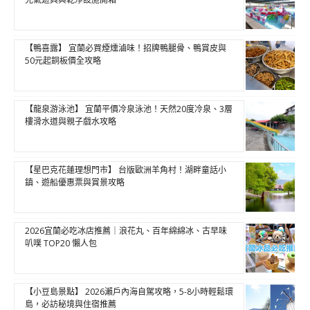
【鴨喜露】 宜蘭必買煙燻滷味！招牌鴨腿骨、鴨賞皮與
50元起銅板價全攻略
【龍泉游泳池】 宜蘭平價冷泉泳池！天然20度冷泉、3層
樓滑水道與親子戲水攻略
【星巴克花蓮理想門市】 台版歐洲羊角村！湖畔童話小
鎮、遊船優惠票與賞景攻略
2026宜蘭必吃冰店推薦｜浪花丸、百年綿綿冰、古早味
叭噗 TOP20 懶人包
【小豆島景點】 2026瀨戶內海自駕攻略，5-8小時輕鬆環
島，必訪秘境與住宿推薦