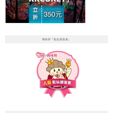
媽咪拜「駐站部落客」