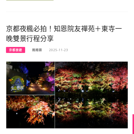
京都夜楓必拍！知恩院友禪苑＋東寺一
晚雙景行程分享
京都旅遊
捲捲頭
2025-11-23