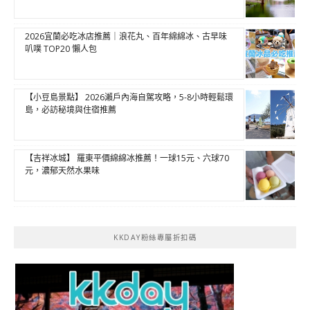
2026宜蘭必吃冰店推薦｜浪花丸、百年綿綿冰、古早味
叭噗 TOP20 懶人包
【小豆島景點】 2026瀨戶內海自駕攻略，5-8小時輕鬆環
島，必訪秘境與住宿推薦
【吉祥冰城】 羅東平價綿綿冰推薦！一球15元、六球70
元，濃郁天然水果味
KKDAY粉絲專屬折扣碼