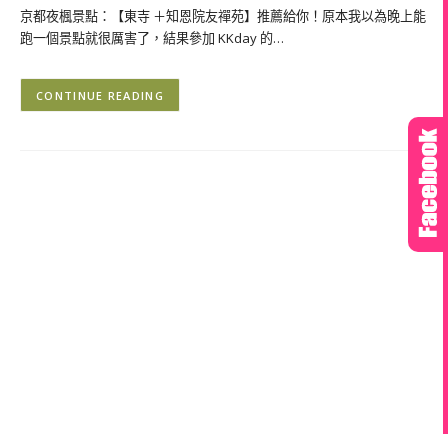
京都夜楓景點：【東寺 ＋知恩院友禪苑】推薦給你！原本我以為晚上能
跑一個景點就很厲害了，結果參加 KKday 的…
CONTINUE READING