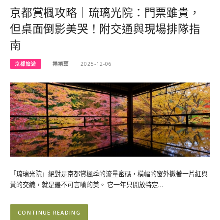
京都賞楓攻略｜琉璃光院：門票雖貴，
但桌面倒影美哭！附交通與現場排隊指
南
京都旅遊
捲捲頭
2025-12-06
「琉璃光院」絕對是京都賞楓季的流量密碼，橫幅的窗外撒著一片紅與
黃的交織，就是最不可言喻的美。 它一年只開放特定…
CONTINUE READING