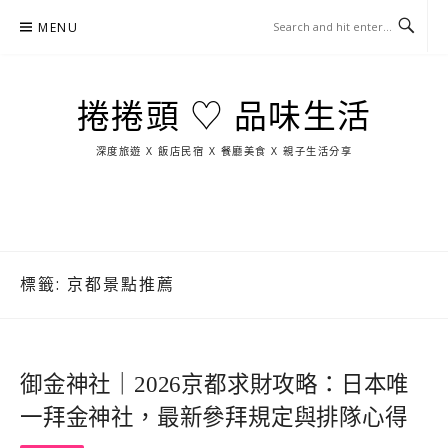
Skip
MENU
to
content
捲捲頭 ♡ 品味生活
深度旅遊 X 飯店民宿 X 餐廳美食 X 親子生活分享
玩
找
吃
找
跳
國
玩
宜
住
美
景
島
外
日
蘭
宿
食
點
這
旅
本
樣
遊
玩
標籤:
京都景點推薦
御金神社｜2026京都求財攻略：日本唯
一拜金神社，最新參拜規定與排隊心得