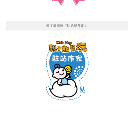
親子就醬玩「駐站部落客」