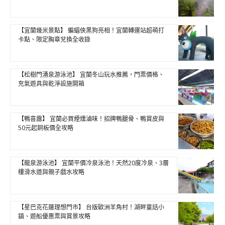
【宜蘭幾米景點】 蝙蝠俠黑狗亮相！宜蘭轉運站超萌打
卡點、限定胸章兌換全收錄
【松樹門湧泉游泳池】 宜蘭冬山玩水推薦，門票價格、
充氣遊具與乾淨設施開箱
【鴨喜露】 宜蘭必買煙燻滷味！招牌鴨腿骨、鴨賞皮與
50元起銅板價全攻略
【龍泉游泳池】 宜蘭平價冷泉泳池！天然20度冷泉、3層
樓滑水道與親子戲水攻略
【星巴克花蓮理想門市】 台版歐洲羊角村！湖畔童話小
鎮、遊船優惠票與賞景攻略