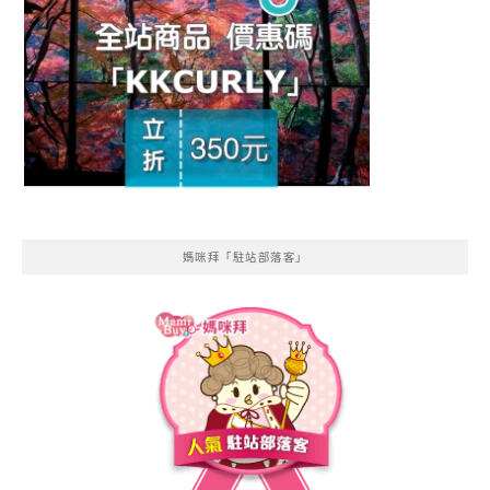
媽咪拜「駐站部落客」