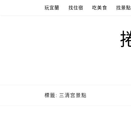
Skip
玩宜蘭
找住宿
吃美食
找景
to
content
標籤:
三清宫景點