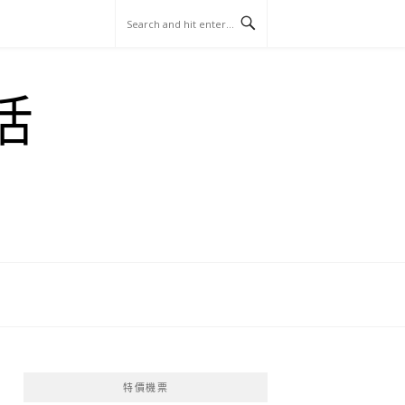
玩
找
吃
找
跳
國
玩
宜
住
美
景
島
外
日
活
蘭
宿
食
點
這
旅
本
樣
遊
玩
特價機票