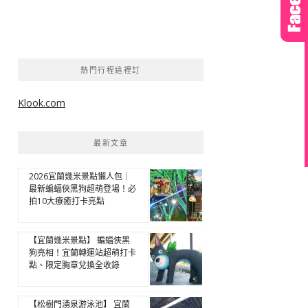
熱門行程這裡訂
Klook.com
最新文章
2026宜蘭幾米景點懶人包｜
最新蝙蝠俠黑狗超萌登場！必
拍10大療癒打卡亮點
【宜蘭幾米景點】 蝙蝠俠黑
狗亮相！宜蘭轉運站超萌打卡
點、限定胸章兌換全收錄
【松樹門湧泉游泳池】 宜蘭