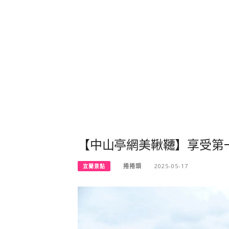
【中山亭網美鞦韆】享受第
捲捲頭
2025-05-17
宜蘭景點