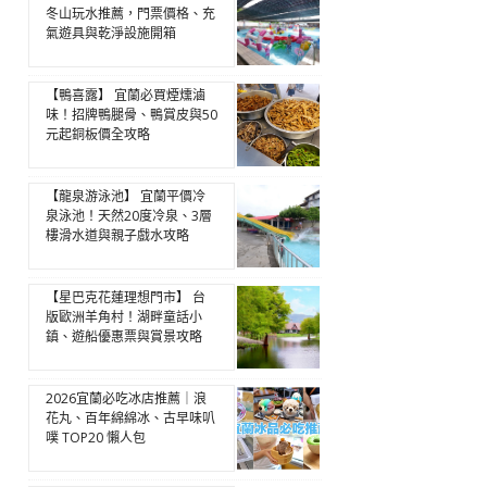
冬山玩水推薦，門票價格、充
氣遊具與乾淨設施開箱
【鴨喜露】 宜蘭必買煙燻滷
味！招牌鴨腿骨、鴨賞皮與50
元起銅板價全攻略
【龍泉游泳池】 宜蘭平價冷
泉泳池！天然20度冷泉、3層
樓滑水道與親子戲水攻略
【星巴克花蓮理想門市】 台
版歐洲羊角村！湖畔童話小
鎮、遊船優惠票與賞景攻略
2026宜蘭必吃冰店推薦｜浪
花丸、百年綿綿冰、古早味叭
噗 TOP20 懶人包