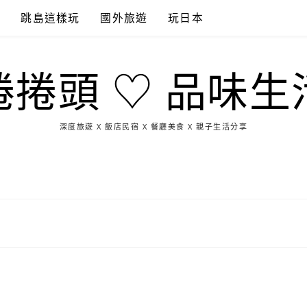
點
跳島這樣玩
國外旅遊
玩日本
捲捲頭 ♡ 品味生
深度旅遊 X 飯店民宿 X 餐廳美食 X 親子生活分享
玩
找
吃
找
跳
國
玩
宜
住
美
景
島
外
日
蘭
宿
食
點
這
旅
本
樣
遊
玩