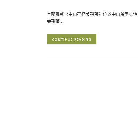
宜蘭最新《中山亭網美鞦韆》位於中山茶園步道
美鞦韆…
CONTINUE READING