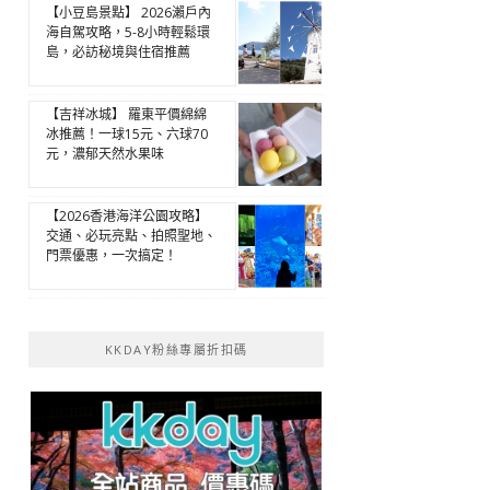
【小豆島景點】 2026瀨戶內
海自駕攻略，5-8小時輕鬆環
島，必訪秘境與住宿推薦
【吉祥冰城】 羅東平價綿綿
冰推薦！一球15元、六球70
元，濃郁天然水果味
【2026香港海洋公園攻略】
交通、必玩亮點、拍照聖地、
門票優惠，一次搞定！
KKDAY粉絲專屬折扣碼