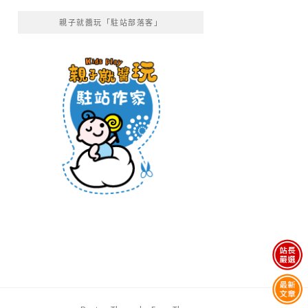
親子就醬玩「駐站部落客」