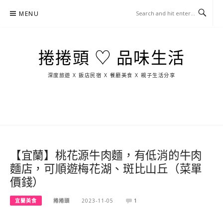
Skip
MENU
to
content
捲捲頭 ♡ 品味生活
深度旅遊 X 飯店民宿 X 餐廳美食 X 親子生活分享
玩
找
吃
找
跳
國
玩
宜
住
美
景
島
外
日
蘭
宿
食
點
這
旅
本
樣
遊
玩
【宜蘭】桃花源牛肉麵，有低消的牛肉
麵店，可順遊梅花湖、斑比山丘（菜單
價錢）
宜蘭美食
捲捲頭
2023-11-05
1