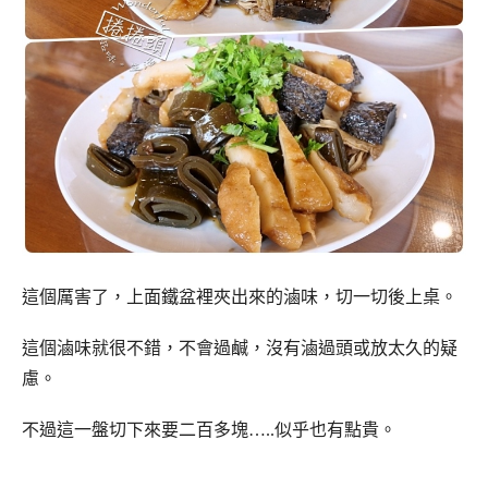
這個厲害了，上面鐵盆裡夾出來的滷味，切一切後上桌。
這個滷味就很不錯，不會過鹹，沒有滷過頭或放太久的疑
慮。
不過這一盤切下來要二百多塊…..似乎也有點貴。