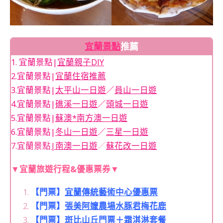
宜蘭景點
推薦
1. 宜蘭景點|
宜蘭親子DIY
2.宜蘭景點|
宜蘭住宿推薦
3.宜蘭景點|
太平山一日遊
／
員山一日遊
4.宜蘭景點|
礁溪一日遊
／
頭城一日遊
5.宜蘭景點|
蘇澳*南方澳一日遊
6.宜蘭景點|
冬山一日遊
／
三星一日遊
7.宜蘭景點
|
南澳一日遊
／
蘇花改一日遊
▼宜蘭旅遊行程&優惠票券▼
【門票】
宜蘭傳統藝術中心優惠票
【門票】
張美阿嬤農場水豚君梅花鹿
【門票】
斑比山丘門票＋霜淇淋套餐