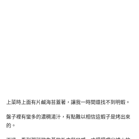
上菜時上面有片鹹海苔蓋著，讓我一時間還找不到明蝦。
盤子裡有蠻多的濃稠湯汁，有點難以相信這蝦子是烤出來
的。