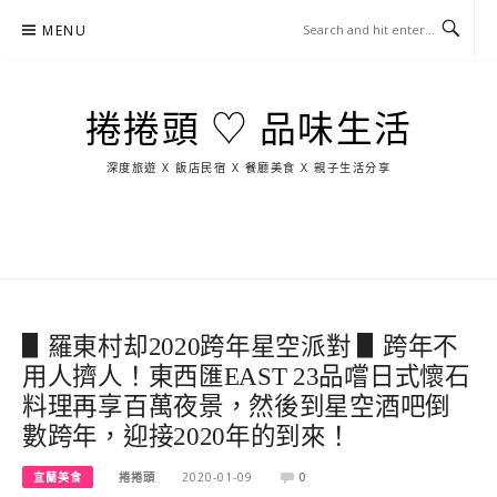
Skip
MENU
to
content
捲捲頭 ♡ 品味生活
深度旅遊 X 飯店民宿 X 餐廳美食 X 親子生活分享
玩
找
吃
找
跳
國
玩
宜
住
美
景
島
外
日
蘭
宿
食
點
這
旅
本
樣
遊
玩
▋羅東村却2020跨年星空派對 ▋跨年不
用人擠人！東西匯EAST 23品嚐日式懷石
料理再享百萬夜景，然後到星空酒吧倒
數跨年，迎接2020年的到來！
宜蘭美食
捲捲頭
2020-01-09
0