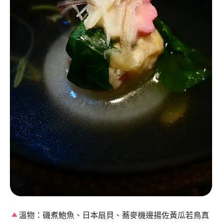
溫物：磯煮鮑魚、日本扇貝、蕎麥機邊揚佐黃瓜若鳥真