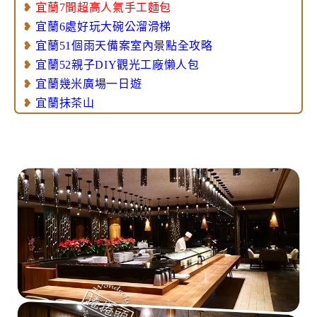
❥
宜蘭7間超高人氣手工麵包
❥
宜蘭6處好玩大碗公溜滑梯
❥
宜蘭51個雨天備案室內景點全攻略
❥
宜蘭52親子DIY觀光工廠懒人包
❥
宜蘭幾米廣場一日遊
❥
宜蘭抺茶山