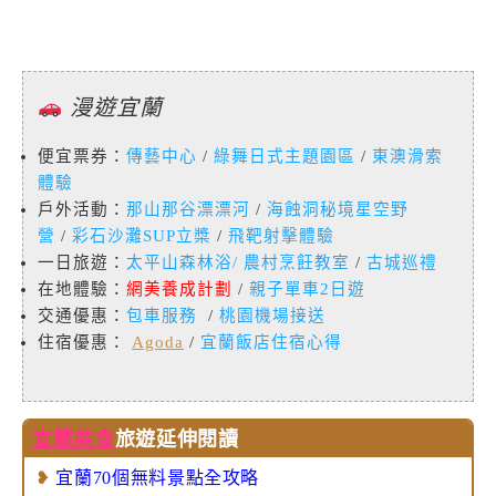
漫遊宜蘭
便宜票券：
傳藝中心
/
綠舞日式主題園區
/
東澳滑索
體驗
戶外活動：
那山那谷漂漂河
/
海蝕洞秘境星空野
營
/
彩石沙灘SUP立槳
/
飛靶射擊體驗
一日旅遊：
太平山森林浴
/
農村烹飪教室
/
古城巡禮
在地體驗：
網美養成計劃
/
親子單車2日遊
交通優惠：
包車服務
/
桃園機場接送
住宿優惠：
Agoda
/
宜蘭飯店住宿心得
宜蘭美食
旅遊延伸閱讀
❥
宜蘭70個無料景點全攻略