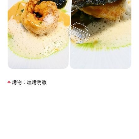
烤物：燻烤明蝦