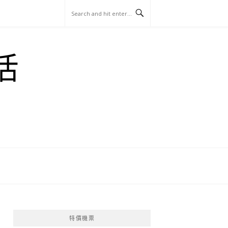
玩
找
吃
找
跳
國
玩
宜
住
美
景
島
外
日
活
蘭
宿
食
點
這
旅
本
樣
遊
玩
特價機票