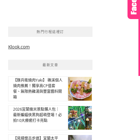
熱門行程這裡訂
Klook.com
最新文章
【豚兵衛燒肉Yaki】 礁溪個人
燒肉推薦！獨享高CP值套
餐、無限熱雞湯與豐富醬料開
箱
2026宜蘭幾米景點懶人包｜
最新蝙蝠俠黑狗超萌登場！必
拍10大療癒打卡亮點
【見晴懷古步道】宜蘭太平