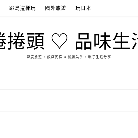
點
跳島這樣玩
國外旅遊
玩日本
捲捲頭 ♡ 品味生
深度旅遊 X 飯店民宿 X 餐廳美食 X 親子生活分享
玩
找
吃
找
跳
國
玩
宜
住
美
景
島
外
日
蘭
宿
食
點
這
旅
本
樣
遊
玩