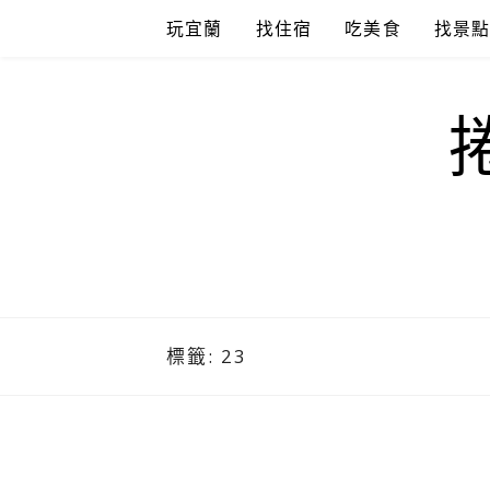
Skip
玩宜蘭
找住宿
吃美食
找景
to
content
標籤:
23