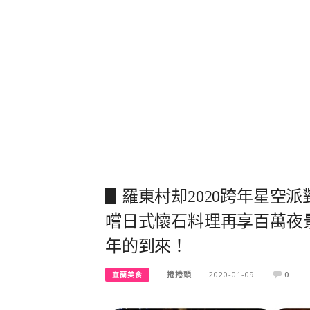
▋羅東村却2020跨年星空派
嚐日式懷石料理再享百萬夜景
年的到來！
捲捲頭
2020-01-09
0
宜蘭美食