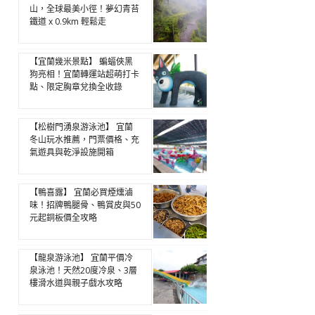
山，全球最美小徑！夢幻青苔
鐵道 x 0.9km 輕鬆走
【宜蘭幾米景點】 蝙蝠俠黑
狗亮相！宜蘭轉運站超萌打卡
點、限定胸章兌換全收錄
【松樹門湧泉游泳池】 宜蘭
冬山玩水推薦，門票價格、充
氣遊具與乾淨設施開箱
【鴨喜露】 宜蘭必買煙燻滷
味！招牌鴨腿骨、鴨賞皮與50
元起銅板價全攻略
【龍泉游泳池】 宜蘭平價冷
泉泳池！天然20度冷泉、3層
樓滑水道與親子戲水攻略