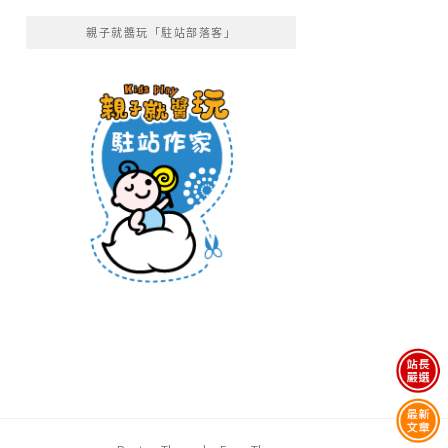
親子就醬玩「駐站部落客」