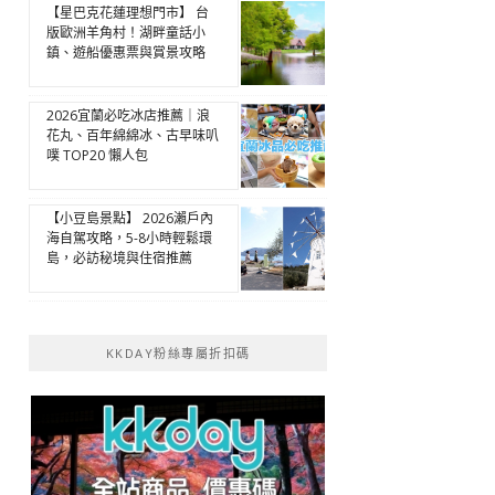
【星巴克花蓮理想門市】 台
版歐洲羊角村！湖畔童話小
鎮、遊船優惠票與賞景攻略
2026宜蘭必吃冰店推薦｜浪
花丸、百年綿綿冰、古早味叭
噗 TOP20 懶人包
【小豆島景點】 2026瀨戶內
海自駕攻略，5-8小時輕鬆環
島，必訪秘境與住宿推薦
KKDAY粉絲專屬折扣碼