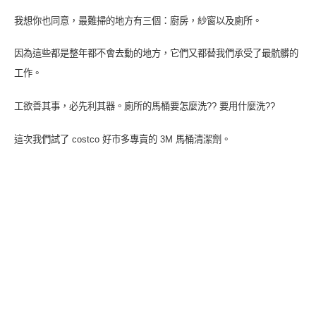
我想你也同意，最難掃的地方有三個：廚房，紗窗以及廁所。
因為這些都是整年都不會去動的地方，它們又都替我們承受了最骯髒的
工作。
工欲善其事，必先利其器。廁所的馬桶要怎麼洗?? 要用什麼洗??
這次我們試了 costco 好市多專賣的 3M 馬桶清潔劑。