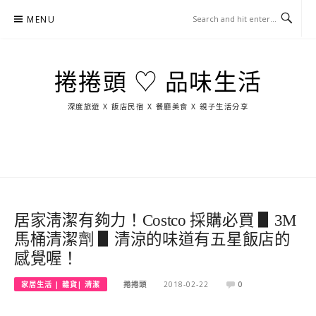
Skip
MENU
to
content
捲捲頭 ♡ 品味生活
深度旅遊 X 飯店民宿 X 餐廳美食 X 親子生活分享
玩
找
吃
找
跳
國
玩
宜
住
美
景
島
外
日
蘭
宿
食
點
這
旅
本
樣
遊
玩
居家淸潔有夠力！Costco 採購必買 ▋3M
馬桶清潔劑 ▋清涼的味道有五星飯店的
感覺喔！
家居生活 | 雜貨| 清潔
捲捲頭
2018-02-22
0