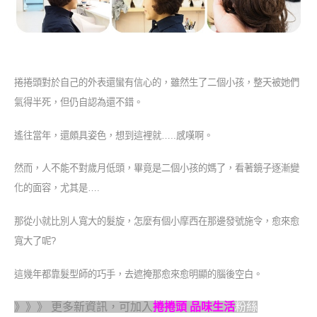
捲捲頭對於自己的外表還蠻有信心的，雖然生了二個小孩，整天被她們
氣得半死，但仍自認為還不錯。
遙往當年，還頗具姿色，想到這裡就…..感嘆啊。
然而，人不能不對歲月低頭，畢竟是二個小孩的媽了，看著鏡子逐漸變
化的面容，尤其是….
那從小就比別人寬大的髮旋，怎麼有個小摩西在那邊發號施令，愈來愈
寬大了呢?
這幾年都靠髮型師的巧手，去遮掩那愈來愈明顯的腦後空白。
》》》 更多新資訊，可加入
捲捲頭 品味生活
粉絲