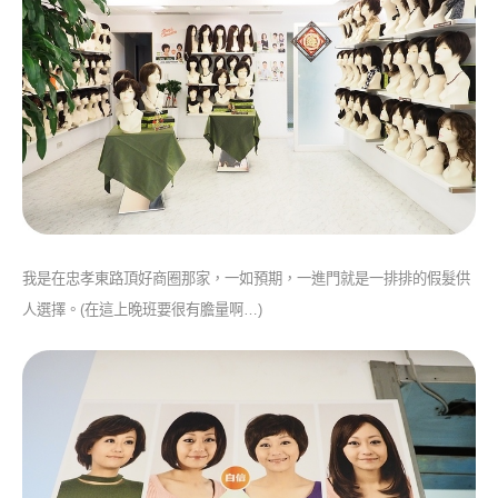
我是在忠孝東路頂好商圈那家，一如預期，一進門就是一排排的假髮供
人選擇。(在這上晚班要很有膽量啊…)