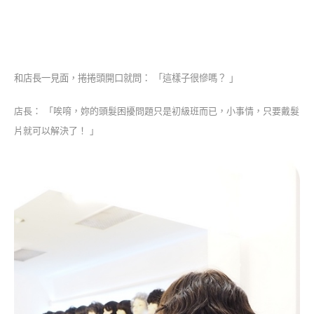
和店長一見面，捲捲頭開口就問： 「這樣子很慘嗎？ 」
店長： 「唉唷，妳的頭髮困擾問題只是初級班而已，小事情，只要戴髮
片就可以解決了！ 」