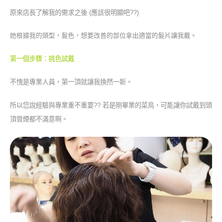
原來店長了解我的需求之後 (應該很明顯吧??)
她根據我的頭型，髮色，想要改善的部位拿出適當的髮片讓我戴。
第一個步驟：挑色試戴
不愧是專業人員，第一頂就讓我換然一新。
所以您說經驗與專業重不重要?? 若是剛畢業的菜鳥，可能讓你試戴到頭
頂冒煙都不滿意啊。