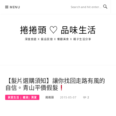
Skip
MENU
to
content
捲捲頭 ♡ 品味生活
深度旅遊 X 飯店民宿 X 餐廳美食 X 親子生活分享
玩
找
吃
找
跳
國
玩
宜
住
美
景
島
外
日
蘭
宿
食
點
這
旅
本
樣
遊
玩
【髮片選購須知】讓你找回走路有風的
自信。青山平價假髮
家居生活 | 雜貨| 清潔
捲捲頭
2015-05-07
2