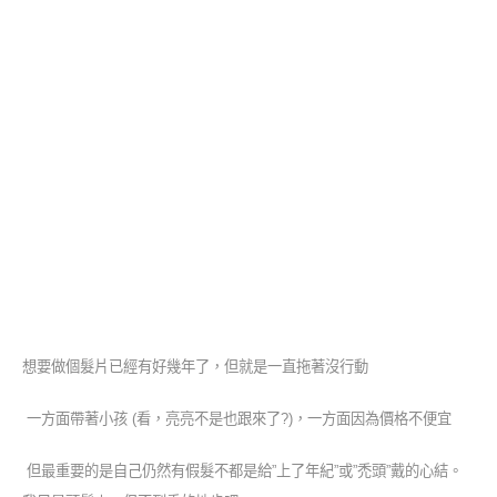
想要做個髮片已經有好幾年了，但就是一直拖著沒行動
一方面帶著小孩 (看，亮亮不是也跟來了?)，一方面因為價格不便宜
但最重要的是自己仍然有假髮不都是給”上了年紀”或”禿頭”戴的心結。