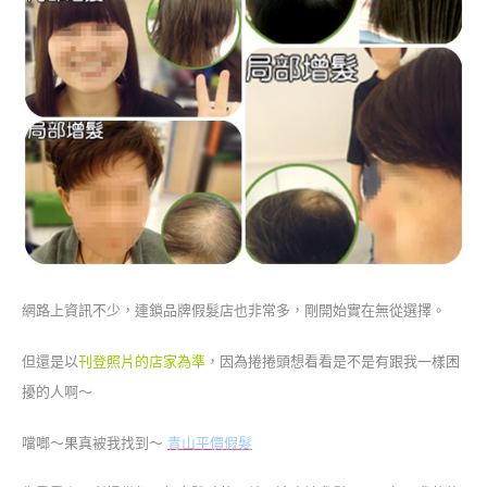
網路上資訊不少，連鎖品牌假髮店也非常多，剛開始實在無從選擇。
但還是以
刊登照片的店家為準
，因為捲捲頭想看看是不是有跟我一樣困
擾的人啊～
噹啷～果真被我找到～
青山平價假髮