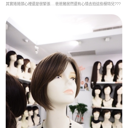
其實捲捲頭心裡還是很緊張….爸爸豬居然還有心情去拍這些模特兒???