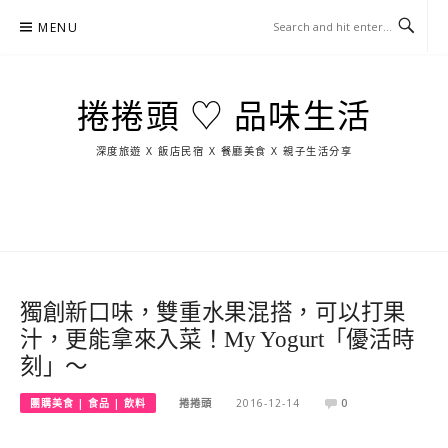
Skip
MENU
to
content
捲捲頭 ♡ 品味生活
深度旅遊 X 飯店民宿 X 餐廳美食 X 親子生活分享
玩
找
吃
找
跳
國
玩
宜
住
美
景
島
外
日
蘭
宿
食
點
這
旅
本
樣
遊
玩
獨創新口味，雙重水果混搭，可以打果
汁，更能拿來入菜！My Yogurt「優活時
刻」～
團購美食 | 食品 | 飲料
捲捲頭
2016-12-14
0