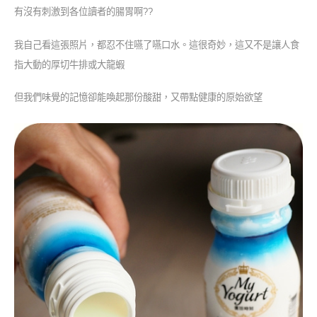
有沒有刺激到各位讀者的腸胃啊??
我自己看這張照片，都忍不住嚥了嚥口水。這很奇妙，這又不是讓人食
指大動的厚切牛排或大龍蝦
但我們味覺的記憶卻能喚起那份酸甜，又帶點健康的原始欲望