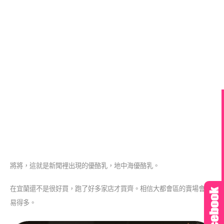
將將，這就是新聞裡出現的優酪乳，地中海優酪乳。
在宜蘭還不是很好買，跑了好多家店才買齊。相信大都會區的賣場會容
易得多。