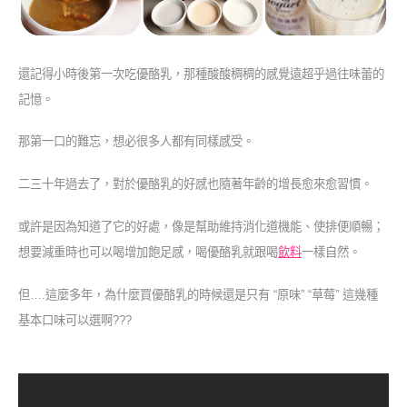
還記得小時後第一次吃優酪乳，那種酸酸稠稠的感覺遠超乎過往味蕾的
記憶。
那第一口的難忘，想必很多人都有同樣感受。
二三十年過去了，對於優酪乳的好感也隨著年齡的增長愈來愈習慣。
或許是因為知道了它的好處，
像是
幫助維持消化道機能、使排便順暢
；
想要減重時也可以喝增加飽足感，喝優酪乳就跟喝
飲料
一樣自然。
但….這麼多年，為什麼買優酪乳的時候還是只有 “原味” “草莓” 這幾種
基本口味可以選啊???