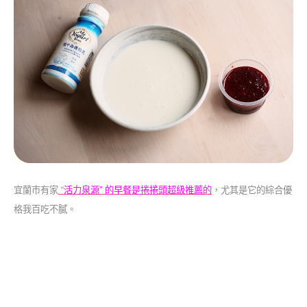
宜蘭市有家
“
活力泉源” 的早餐是捲捲頭超級推薦的
，尤其是它的綜合優
格我百吃不膩。