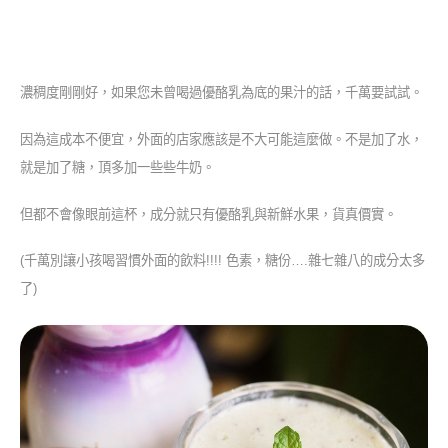
濃稠度剛剛好，如果您未曾喝過優酪乳為底的果汁的話，千萬要試試。
因為這成本不便宜，外面的店家應該是不大可能這麼做。不是加了水，
就是加了糖，頂多加一些些牛奶。
但都不會像眼前這杯，成分就只有優酪乳與新鮮水果，貨真價實。
(千萬別讓小孩喝習慣外面的飲料!!!! 色素，糖份….雜七雜八的成分太多
了)