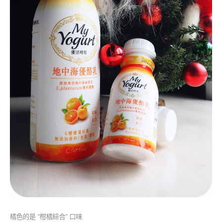
橘色的是 “柑橘綜合” 口味