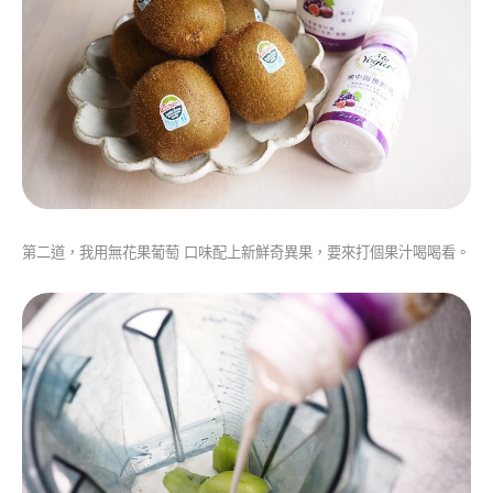
第二道，我用無花果葡萄 口味配上新鮮奇異果，要來打個果汁喝喝看。