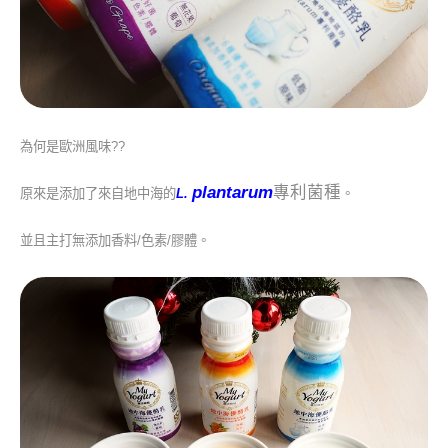
為何是歐洲風味??
plantarum
專利菌種
原來是添加了來自地中海的
L
.
。
並且主打無添加香料/色素/膠體。