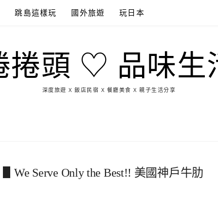
點
跳島這樣玩
國外旅遊
玩日本
捲捲頭 ♡ 品味生
深度旅遊 X 飯店民宿 X 餐廳美食 X 親子生活分享
玩
找
吃
找
跳
國
玩
宜
住
美
景
島
外
日
蘭
宿
食
點
這
旅
本
樣
遊
玩
Serve Only the Best!! 美國神戶牛肋