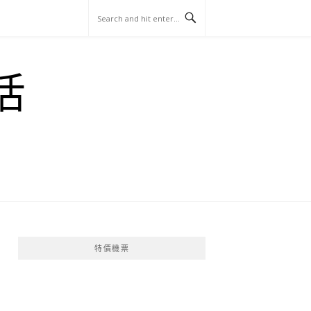
玩
找
吃
找
跳
國
玩
宜
住
美
景
島
外
日
活
蘭
宿
食
點
這
旅
本
樣
遊
玩
特價機票