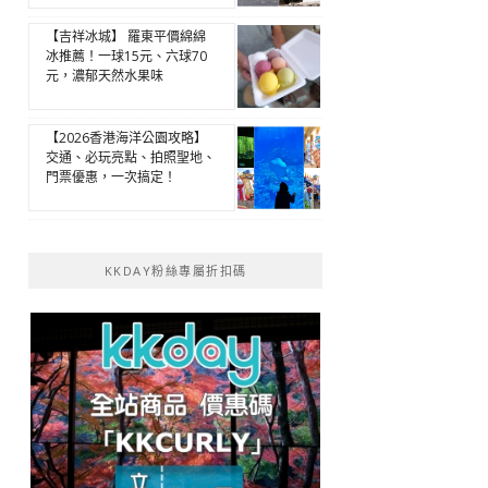
【吉祥冰城】 羅東平價綿綿
冰推薦！一球15元、六球70
元，濃郁天然水果味
【2026香港海洋公園攻略】
交通、必玩亮點、拍照聖地、
門票優惠，一次搞定！
KKDAY粉絲專屬折扣碼