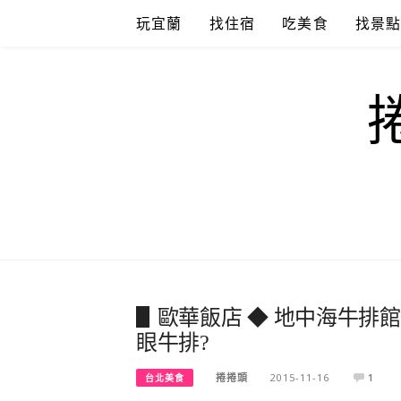
Skip
玩宜蘭
找住宿
吃美食
找景
to
content
▋歐華飯店 ◆ 地中海牛排館 ▋We 
眼牛排?
捲捲頭
2015-11-16
1
台北美食