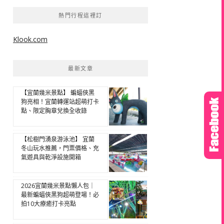
熱門行程這裡訂
Klook.com
最新文章
【宜蘭幾米景點】 蝙蝠俠黑
狗亮相！宜蘭轉運站超萌打卡
點、限定胸章兌換全收錄
【松樹門湧泉游泳池】 宜蘭
冬山玩水推薦，門票價格、充
氣遊具與乾淨設施開箱
2026宜蘭幾米景點懶人包｜
最新蝙蝠俠黑狗超萌登場！必
拍10大療癒打卡亮點