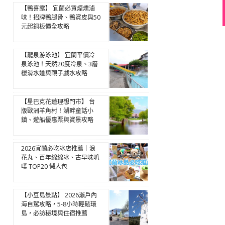
【鴨喜露】 宜蘭必買煙燻滷
味！招牌鴨腿骨、鴨賞皮與50
元起銅板價全攻略
【龍泉游泳池】 宜蘭平價冷
泉泳池！天然20度冷泉、3層
樓滑水道與親子戲水攻略
【星巴克花蓮理想門市】 台
版歐洲羊角村！湖畔童話小
鎮、遊船優惠票與賞景攻略
2026宜蘭必吃冰店推薦｜浪
花丸、百年綿綿冰、古早味叭
噗 TOP20 懶人包
【小豆島景點】 2026瀨戶內
海自駕攻略，5-8小時輕鬆環
島，必訪秘境與住宿推薦