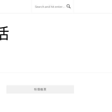
玩
找
吃
找
跳
國
玩
宜
住
美
景
島
外
日
活
蘭
宿
食
點
這
旅
本
樣
遊
玩
特價機票