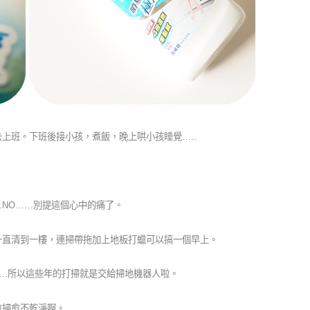
去上班。下班後接小孩，煮飯，晚上哄小孩睡覺
…..
..NO……
別提這個心中的痛了。
一直清到一樓，連掃帶拖加上地板打蠟可以搞一個早上。
..
所以這些年的打掃就是交給掃地機器人啦。
愈掃愈不乾淨啊。