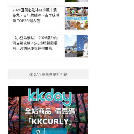
2026宜蘭必吃冰店推薦｜浪
花丸、百年綿綿冰、古早味叭
噗 TOP20 懶人包
【小豆島景點】 2026瀨戶內
海自駕攻略，5-8小時輕鬆環
島，必訪秘境與住宿推薦
KKDAY粉絲專屬折扣碼