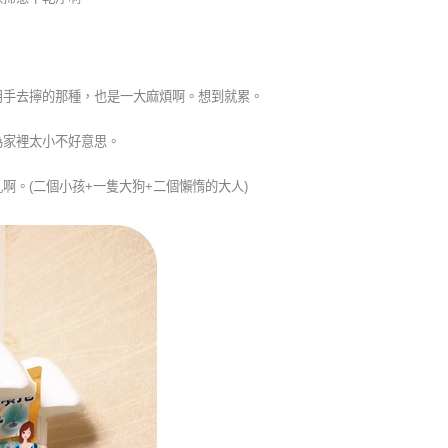
用手去擰的那種，也是一大麻煩啊。想到就累。
為家裡太小不好意思。
亂啊。
(
二個小孩
+
一隻大狗
+
二個懶惰的大人
)