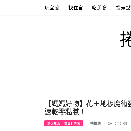
Skip
玩宜蘭
找住宿
吃美食
找景
to
content
【媽媽好物】花王地板魔術靈
速乾零黏膩！
捲捲頭
2015-10-08
家居生活 | 雜貨| 清潔