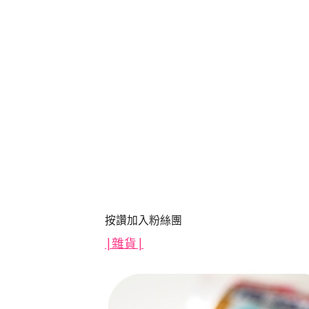
按讚加入粉絲團
|
雜貨|