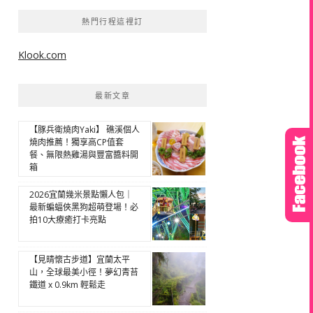
熱門行程這裡訂
Klook.com
最新文章
【豚兵衛燒肉Yaki】 礁溪個人
燒肉推薦！獨享高CP值套
餐、無限熱雞湯與豐富醬料開
箱
2026宜蘭幾米景點懶人包｜
最新蝙蝠俠黑狗超萌登場！必
拍10大療癒打卡亮點
【見晴懷古步道】宜蘭太平
山，全球最美小徑！夢幻青苔
鐵道 x 0.9km 輕鬆走