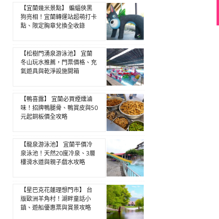
【宜蘭幾米景點】 蝙蝠俠黑
狗亮相！宜蘭轉運站超萌打卡
點、限定胸章兌換全收錄
【松樹門湧泉游泳池】 宜蘭
冬山玩水推薦，門票價格、充
氣遊具與乾淨設施開箱
【鴨喜露】 宜蘭必買煙燻滷
味！招牌鴨腿骨、鴨賞皮與50
元起銅板價全攻略
【龍泉游泳池】 宜蘭平價冷
泉泳池！天然20度冷泉、3層
樓滑水道與親子戲水攻略
【星巴克花蓮理想門市】 台
版歐洲羊角村！湖畔童話小
鎮、遊船優惠票與賞景攻略