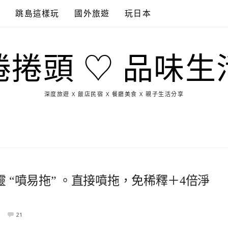
點
跳島這樣玩
國外旅遊
玩日本
捲捲頭 ♡ 品味生
深度旅遊 X 飯店民宿 X 餐廳美食 X 親子生活分享
玩
找
吃
找
跳
國
玩
宜
住
美
景
島
外
日
蘭
宿
食
點
這
旅
本
樣
遊
玩
 “噴易拖” 。直接噴拖，免稀釋＋4倍淨
21