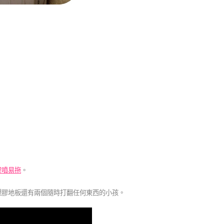
靈
噴易拖
。
塑膠地板還有兩個隨時打翻任何東西的小孩。