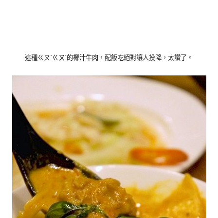
這種ㄍㄡˊㄍㄡˊ的椰汁牛肉，配飯吃絕對讓人投降，太讚了。