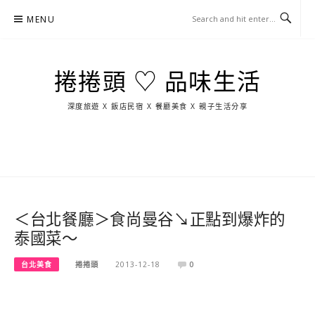
Skip
MENU
to
content
捲捲頭 ♡ 品味生活
深度旅遊 X 飯店民宿 X 餐廳美食 X 親子生活分享
玩
找
吃
找
跳
國
玩
宜
住
美
景
島
外
日
蘭
宿
食
點
這
旅
本
樣
遊
玩
＜台北餐廳＞食尚曼谷↘正點到爆炸的
泰國菜～
台北美食
捲捲頭
2013-12-18
0