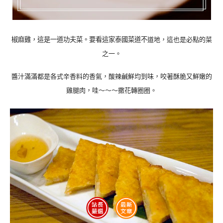
椒麻雞，這是一道功夫菜。要看這家泰國菜道不
道地，這也是必點的菜
之一。
醬汁滿滿都是各式辛香料的香氣，酸辣鹹鮮均到味，咬著酥脆又鮮嫩的
雞腿肉，哇～～～撒花轉圈圈。