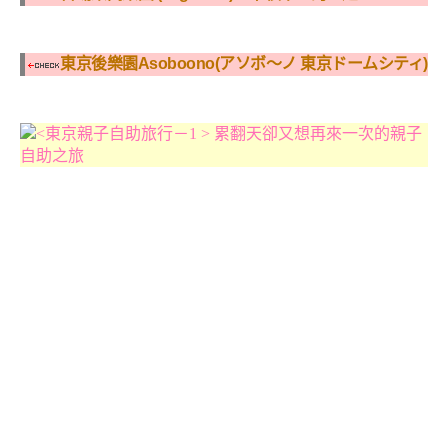
東京後樂園Asoboono(アソボ～ノ 東京ドームシティ)