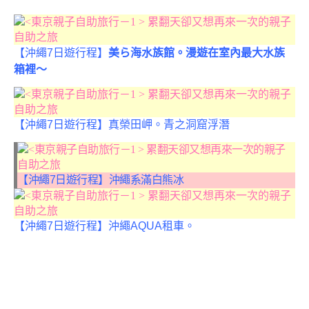
【沖繩7日遊行程】
美ら海水族館。漫遊在室內最大水族
箱裡～
【沖繩7日遊行程】真榮田岬。青之洞窟浮潛
【
沖繩7日遊行程】沖繩系滿白熊冰
【沖繩7日遊行程】沖繩AQUA租車。