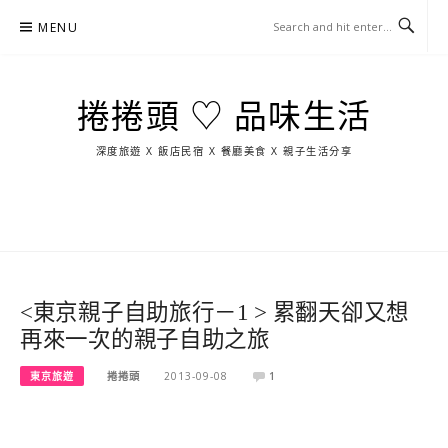
Skip
MENU
to
content
捲捲頭 ♡ 品味生活
深度旅遊 X 飯店民宿 X 餐廳美食 X 親子生活分享
玩
找
吃
找
跳
國
玩
宜
住
美
景
島
外
日
蘭
宿
食
點
這
旅
本
樣
遊
玩
<東京親子自助旅行－1 > 累翻天卻又想
再來一次的親子自助之旅
東京旅遊
捲捲頭
2013-09-08
1