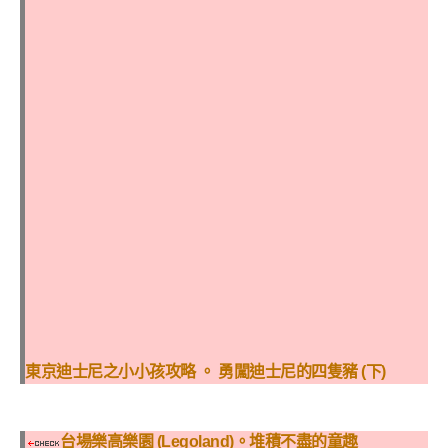
東京迪士尼之小小孩攻略 。 勇闖迪士尼的四隻豬 (下)
台場樂高樂園 (Legoland)。堆積不盡的童趣