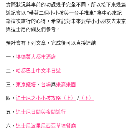
實際狀況與事前的功課幾乎完全不同，所以接下來幾篇
遊記會以 “帶著二個小小孩與一台手推車” 為中心來記
錄這次旅行的心得，希望能對未來要帶小小朋友去東京
與迪士尼的網友們參考。
預計會有下列文章，完成後可以直接連結
一，
埃德蒙大都市酒店
二，
哈都巴士中文半日遊
三，
東京鐵塔
，
台場
與
樂高樂園
四，
迪士尼之小小孩攻略
（上）
/
（下）
五，
迪士尼日間與夜間遊行
六，
迪士尼波里尼西亞草壇餐廳