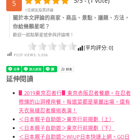
5/5 - (1 vote)
5
1位網友投票評論
關於本文評論的商家、商品、景點、議題、方法，
你給幾顆星呢？
歡迎一起點擊星號參與評論唷！
[平均評分:
0
]
POST VIEWS:
5,056
延伸閱讀
▋2019東京忍者行▋東京赤阪忍者餐廳。在忍者
修煉的山洞裡用餐，每道菜都是華麗出場，還有
天衣無縫忍者魔術表演！
＜日本親子自助遊＞東京行前規劃（上）
＜日本親子自助遊＞東京行前規劃（下）
＜日本親子自助遊＞WIUP日本快速上網。GO日