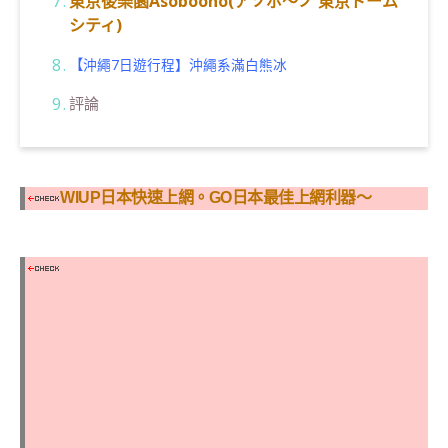
東京後樂園Asoboono(アソボ～ノ 東京ドーム
シティ)
【
沖繩7日遊行程】沖繩系滿白熊冰
評論
WIUP日本快速上網。GO日本最佳上網利器～