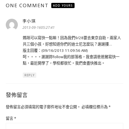
ONE COMMENT
ADD YOURS
李小琪
表
示:
2013-09-1605:27:41
媽咪可以寫快一點嘛！因為我們9/28要去東京自助，兩家人
共三個小孩，好想知道你們的迪士尼怎麼玩？謝謝摟…
版主回覆：(09/16/2013 11:09:56 AM)
呵。。。。謝謝妳follow我的部落格，我會請爸爸豬寫快一
點，最近開學了，學校都很忙。我們會盡快推出。
REPLY
發佈留言
發佈留言必須填寫的電子郵件地址不會公開。
必填欄位標示為
*
留言
*