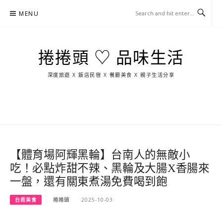
Skip
MENU
to
content
捲捲頭 ♡ 品味生活
深度旅遊 X 飯店民宿 X 餐廳美食 X 親子生活分享
玩
找
吃
找
跳
國
玩
宜
住
美
景
島
外
日
蘭
宿
食
點
這
旅
本
樣
遊
玩
【體育場阿輝黑輪】台南人的無敵小
吃！必點炸甜不辣、黑輪及大腸X香腸來
一盤，還有關東煮湯免費喝到飽
台南美食
捲捲頭
2025-10-03