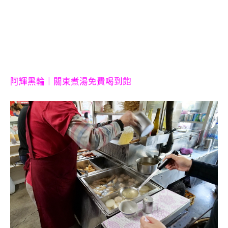
阿輝黑輪｜關東煮湯免費喝到飽