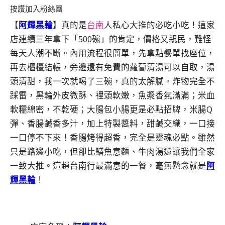
按讚加入粉絲團
【
阿輝黑輪
】真的是
台南
人私心大推的必吃小吃！這家
店連續三年拿下「500碗」的肯定，價格又親民，難怪
每天人潮不斷。內用流程很簡單，先拿點餐單找座位，
再去櫃檯結帳，旁邊還有免費的蘿蔔清湯可以自取，湯
頭清甜，我一次就喝了三碗，真的太解膩。炸物完全不
踩雷，黑輪外皮微酥、裡頭軟嫩，魚漿香氣滿滿；米血
軟糯綿密，不乾硬；大腸包小腸更是必點招牌，米腸Q
彈、香腸鹹香多汁，加上特製醬料，甜鹹交織，一口接
一口停不下來！香腸烤得超香，完全是靈魂必點。雖然
只是路邊小吃，但卻比鱔魚意麵、牛肉湯還讓我們全家
一致大推。這趟台南行最滿意的一餐，毫無懸念就是
阿
輝黑輪
！