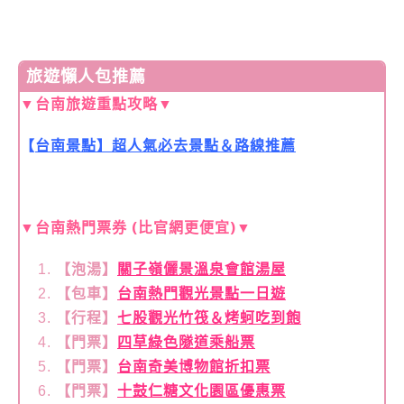
旅遊懶人包推薦
▼
台南旅遊重點攻略
▼
【
台南景點】超人氣必去景點＆路線推薦
▼
台南熱門票券 (比官網更便宜)
▼
【泡湯】
關子嶺儷景溫泉會館湯屋
【包車】
台南熱門觀光景點一日遊
【行程】
七股觀光竹筏＆烤蚵吃到飽
【門票】
四草綠色隧道乘船票
【門票】
台南奇美博物館折扣票
【門票】
十鼓仁糖文化園區優惠票