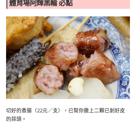
體育場阿輝黑輪 必點
切好的香腸（22元／支），已幫你撒上二顆已剝好皮
的蒜頭。