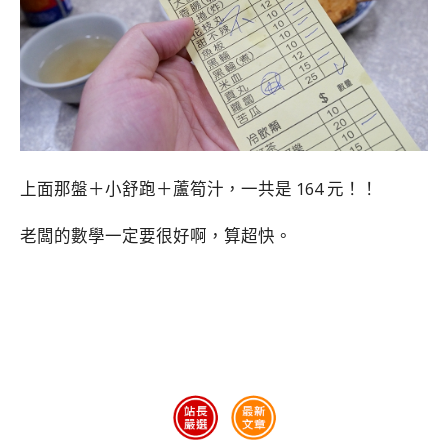
上面那盤＋小舒跑＋蘆筍汁，一共是 164 元！！
老闆的數學一定要很好啊，算超快。