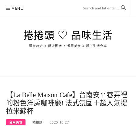
Skip
MENU
to
content
捲捲頭 ♡ 品味生活
深度旅遊 X 飯店民宿 X 餐廳美食 X 親子生活分享
玩
找
吃
找
跳
國
玩
宜
住
美
景
島
外
日
蘭
宿
食
點
這
旅
本
樣
遊
玩
【La Belle Maison Cafe】台南安平巷弄裡
的粉色洋房咖啡廳! 法式氛圍＋超人氣提
拉米蘇杯
台南美食
捲捲頭
2025-10-27