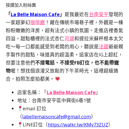
按讚加入粉絲團
「
La Belle Maison Cafe
」
是我最近在
台南
安平
發現的
一家超夢幻
咖啡廳
！藏在傳統市場巷子裡，外觀是一棟
粉粉嫩嫩的洋房，超有法式小鎮的氛圍。走進店裡香氣
四溢，甜點櫃裡的法式杏仁
可頌
和提拉米蘇杯根本太欠
吃～每一口都能感受到老闆的用心，聽說是
法國
爺爺親
手製作的甜點，味道真的超溫柔。這家店在IG上超紅，
但要注意他們
不接電話、不接受FB訂位，也不能帶寵
物
喔！想找個浪漫又放鬆的下午茶時光，這裡超級適
合，拍照怎麼拍都美。
店家名稱：「
La Belle Maison Cafe
」
地址：台南市安平區中興街6巷1號
email 訂位
（
labellemaisoncafe@gmail.com
）
LINE訂位（
https://walkr.tw/KMv73ZUZ
）