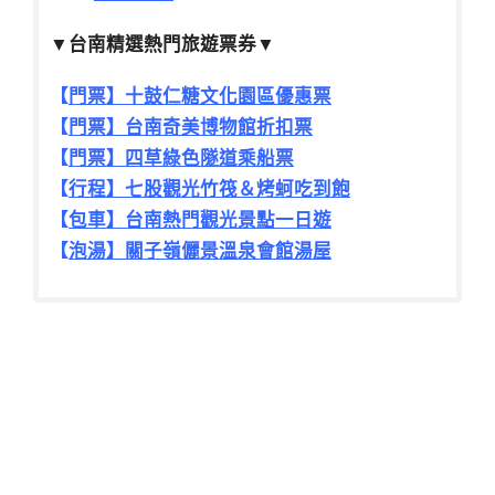
▼台南精選熱門旅遊票券▼
【
門票】十鼓仁糖文化園區優惠票
【
門票】台南奇美博物館折扣票
【
門票】四草綠色隧道乘船票
【
行程】七股觀光竹筏＆烤蚵吃到飽
【
包車】台南熱門觀光景點一日遊
【
泡湯】關子嶺儷景溫泉會館湯屋