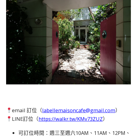
email 訂位（
labellemaisoncafe@gmail.com
）
LINE訂位（
https://walkr.tw/KMv73ZUZ
）
可訂位時間：週三至週六10AM、11AM、12PM、